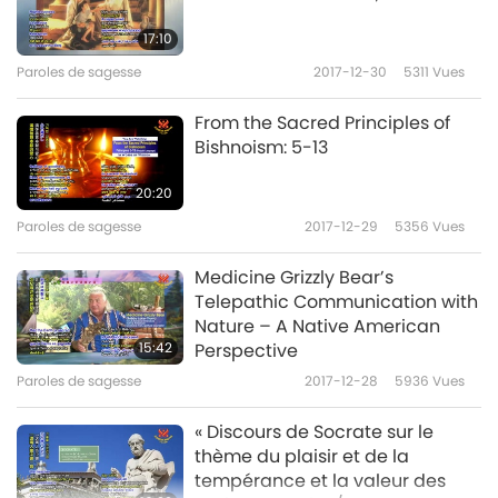
17:10
Paroles de sagesse
2017-12-30
5311
Vues
From the Sacred Principles of
Bishnoism: 5-13
20:20
Paroles de sagesse
2017-12-29
5356
Vues
Medicine Grizzly Bear’s
Telepathic Communication with
Nature – A Native American
15:42
Perspective
Paroles de sagesse
2017-12-28
5936
Vues
« Discours de Socrate sur le
thème du plaisir et de la
tempérance et la valeur des