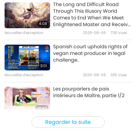
Paroles de sagesse
2017-12-21
6019
Vues
The Long and Difficult Road
Through This Illusory World
Extrait des Écritures caodaïstes :
Comes to End When We Meet
Le Divin chemin menant à la vie
4:08
Enlightened Master and Receive
éternelle, chap. 2-3
Initiation
Nouvelles d'exception
2026-08-06
736
Vues
14:40
Paroles de sagesse
2017-12-20
4917
Vues
Spanish court upholds rights of
vegan meat producer in legal
Extrait de l’Avesta sacré du
challenge.
Zoroastrisme : Ahunuvaiti Gatha
2:01
– Yasna 31-32 d’Ahunavaiti
Nouvelles d'exception
2026-08-06
335
Vues
23:24
Gatha
Paroles de sagesse
2017-12-18
6571
Vues
Les pourparlers de paix
intérieurs de Maître, partie 1/2
38:45
Entre Maître et disciples
2026-08-06
841
Vues
Regarder la suite
La question de MAPA à Maître,