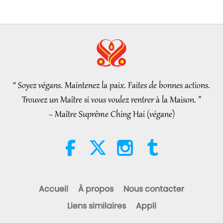
partie 1/2
25:38
Nouvelles d'exception
2026-08-05
7315
Vues
“Fast Charge” Is Wonderful Way
to Reconnect to GOD Within
Whenever Material World
“ Soyez végans. Maintenez la paix. Faites de bonnes actions.
3:46
Begins to Feel Too Imposing
Trouvez un Maître si vous voulez rentrer à la Maison. ”
Nouvelles d'exception
2026-08-05
1269
Vues
~ Maître Suprême Ching Hai (végane)
Nouvelles d'exception
38:07
Nouvelles d'exception
2026-08-05
302
Vues
Accueil
À propos
Nous contacter
L’éthique islamique concernant
Liens similaires
Appli
l’eau : extraits des Hadiths,
partie 1/2