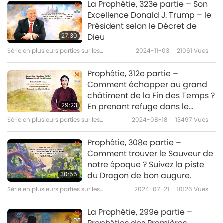
anciennes prédictions à propos de
La Prophétie, 323e partie – Son
notre planète
Excellence Donald J. Trump – le
Prophétie de l'âge d'or, 120e
Président selon le Décret de
partie – La vision du roi
6
27:30
Dieu
Jayabaya sur la Reine de la
31:25
Paix et la Justice
Série en plusieurs parties sur les
2024-11-03
21061
Vues
anciennes prédictions à propos de notre
Série en plusieurs parties sur les
2020-12-13
7532
Vues
planète
anciennes prédictions à propos de notre
Prophétie, 312e partie –
planète
Comment échapper au grand
Prophétie de l'âge d'or, 121e
châtiment de la Fin des Temps ?
partie – La vision du roi
7
29:23
En prenant refuge dans le
Jayabaya sur la Reine de la
Bouddha Maitreya Inégalé, le
23:22
Paix et la Justice
Série en plusieurs parties sur les
2024-08-18
13497
Vues
Roi Tout-Puissant qui fait
anciennes prédictions à propos de
Série en plusieurs parties sur les
2020-12-20
8454
Vues
notre planète
tourner la roue du Dharma
anciennes prédictions à propos de notre
Prophétie, 308e partie –
planète
Comment trouver le Sauveur de
Prophétie de l'âge d'or, 122e
notre époque ? Suivez la piste
partie – La vision du roi
8
30:55
du Dragon de bon augure.
Jayabaya sur la Reine de la
23:35
Paix et la Justice
Série en plusieurs parties sur les
2024-07-21
10126
Vues
anciennes prédictions à propos de notre
Série en plusieurs parties sur les
2020-12-27
6937
Vues
planète
anciennes prédictions à propos de notre
La Prophétie, 299e partie –
planète
Prophéties des Premières