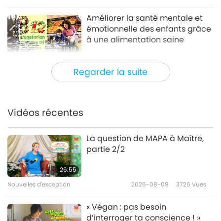
Améliorer la santé mentale et
émotionnelle des enfants grâce
à une alimentation saine
13:14
Un mode de vie sain
2019-09-28
6154
Vues
Regarder la suite
Le spécialiste en médecine des
addictions, le Dr William Glatt
nous parle des opioïdes – Partie
Vidéos récentes
14:20
1/2
Un mode de vie sain
2019-09-14
4337
Vues
La question de MAPA à Maître,
partie 2/2
Le Dr Shenkman : Conseils d'un
cardiologue pour un cœur en
26:55
bonne santé – Partie 1/4
Nouvelles d'exception
2026-08-09
3726
Vues
13:47
Un mode de vie sain
2019-08-17
6751
Vues
« Végan : pas besoin
d’interroger ta conscience ! »