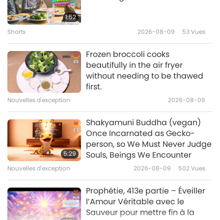
« La roulette génétique : les
risques sanitaires documentés
1:52
des aliments génétiquement
Shorts
2026-08-09
53
Vues
13:15
modifiés » de Jeffrey Smith –
Partie 1/3
Un mode de vie sain
2019-08-03
7675
Vues
Frozen broccoli cooks
beautifully in the air fryer
Les professionnels de la santé
without needing to be thawed
de la fondation médicale Tzu
first.
Chi nous parlent du bien-être
Nouvelles d'exception
2026-08-09
14:14
optimal – Partie 1/3
Un mode de vie sain
2019-07-27
8807
Vues
Shakyamuni Buddha (vegan)
Once Incarnated as Gecko-
Le Dr Lee Yu-Ming nous parle de
person, so We Must Never Judge
la profonde sagesse de la
5:29
Souls, Beings We Encounter
médecine traditionnelle
Nouvelles d'exception
2026-08-09
502
Vues
12:25
chinoise – Partie 1/3
Un mode de vie sain
2019-07-06
9274
Vues
Prophétie, 413e partie – Éveiller
l’Amour Véritable avec le
Sauveur pour mettre fin à la