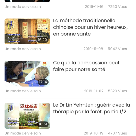
Un mode de vie sain
2019-11-16
7250
Vues
La méthode traditionnelle
chinoise pour un hiver heureux,
en bonne santé
16:20
Un mode de vie sain
2019-11-08
5942
Vues
Ce que la compassion peut
faire pour notre santé
17:14
Un mode de vie sain
2019-11-02
5320
Vues
Le Dr Lin Yeh-Jen : guérir avec la
thérapie par la forêt, partie 1/2
16:51
Un mode de vie sain
2019-10-19
4707
Vues