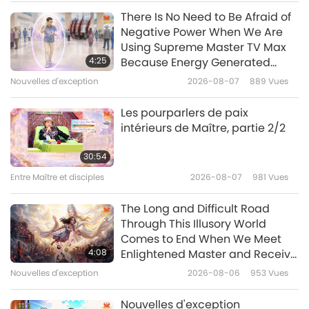
Entre Maître et disciples
2023-08-21
6391
Vues
There Is No Need to Be Afraid of
Negative Power When We Are
Une conversation avec un
Using Supreme Master TV Max
démon, partie 1/3
4:25
Because Energy Generated
from It Is Far More Powerful than
Nouvelles d'exception
2026-08-07
889
Vues
40:59
Any Negative Entity
Entre Maître et disciples
2023-08-18
13674
Vues
Les pourparlers de paix
intérieurs de Maître, partie 2/2
Un Maître incognito, partie 1/6
30:54
Entre Maître et disciples
2026-08-07
981
Vues
35:02
Entre Maître et disciples
2023-08-12
6654
Vues
The Long and Difficult Road
Through This Illusory World
Une assemblée d’Amour, partie
Comes to End When We Meet
1/11
4:08
Enlightened Master and Receive
Initiation
Nouvelles d'exception
2026-08-06
953
Vues
38:24
Entre Maître et disciples
2023-08-01
7191
Vues
Nouvelles d'exception