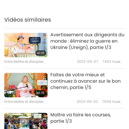
Entre Maître et disciples
2020-11-29
5330
Vues
Utilisons notre sagesse, partie
Vidéos similaires
7/10
7
Avertissement aux dirigeants du
28:11
monde : éliminez la guerre en
Entre Maître et disciples
2020-11-30
4949
Vues
Ukraine (Ureign), partie 1/3
41:16
Utilisons notre sagesse, partie
Entre Maître et disciples
2023-09-07
7452
Vues
8/10
8
Faites de votre mieux et
30:37
continuez à avancer sur le bon
Entre Maître et disciples
2020-12-01
5027
Vues
chemin, partie 1/5
36:15
Utilisons notre sagesse, partie
Entre Maître et disciples
2023-09-02
7699
Vues
9/10
9
Maître va faire les courses,
28:48
partie 1/3
Entre Maître et disciples
2020-12-02
4926
Vues