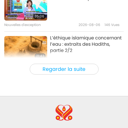
Aide et amour inconditionnels
sont la solution, partie 1/12
35:06
Nouvelles d'exception
2026-08-06
146
Vues
35:16
Entre Maître et disciples
2023-07-20
8846
Vues
L’éthique islamique concernant
l’eau : extraits des Hadiths,
partie 2/2
21:43
Paroles de sagesse
2026-08-06
148
Vues
Regarder la suite
Tammy Fry (végane) : Semer les
graines d’un monde plus
bienveillant, partie 1/2
19:47
Élite Végé
2026-08-06
132
Vues
Les pourparlers de paix
intérieurs de Maître, partie 1/2