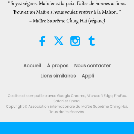
“ Soyez végans. Maintenez la paix. Faites de bonnes actions.
38:45
Trouvez un Maître si vous voulez rentrer à la Maison. ”
Entre Maître et disciples
2026-08-06
1193
Vues
~ Maître Suprême Ching Hai (végane)
Spanish court upholds rights of
vegan meat producer in legal
challenge.
2:01
Nouvelles d'exception
2026-08-06
433
Vues
Accueil
À propos
Nous contacter
La question de MAPA à Maître,
Liens similaires
Appli
partie 1/2
25:38
Ce site est compatible avec Google Chrome, Microsoft Edge, FireFox,
Nouvelles d'exception
2026-08-05
8281
Vues
Safari et Opera.
Copyright © Association internationale du Maître Suprême Ching Hai.
Tous droits réservés.
“Fast Charge” Is Wonderful Way
to Reconnect to GOD Within
Whenever Material World
3:46
Begins to Feel Too Imposing