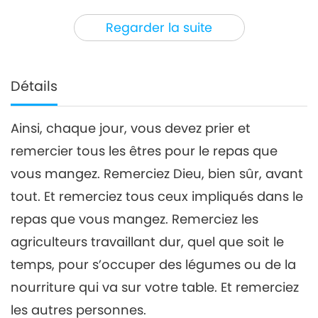
29:44
Regarder la suite
Entre Maître et disciples
2020-11-26
5744
Vues
Utilisons notre sagesse, partie
4/10
Détails
4
32:33
Ainsi, chaque jour, vous devez prier et
Entre Maître et disciples
2020-11-27
5562
Vues
remercier tous les êtres pour le repas que
Utilisons notre sagesse, partie
vous mangez. Remerciez Dieu, bien sûr, avant
5/10
5
tout. Et remerciez tous ceux impliqués dans le
31:34
repas que vous mangez. Remerciez les
Entre Maître et disciples
2020-11-28
5925
Vues
agriculteurs travaillant dur, quel que soit le
Utilisons notre sagesse, partie
temps, pour s’occuper des légumes ou de la
6/10
nourriture qui va sur votre table. Et remerciez
6
26:31
les autres personnes.