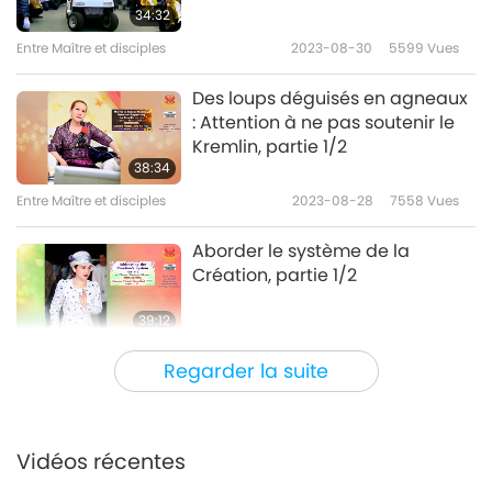
34:32
Utilisons notre sagesse, partie
Entre Maître et disciples
2023-08-30
5599
Vues
10/10
10
Des loups déguisés en agneaux
31:30
: Attention à ne pas soutenir le
Entre Maître et disciples
2020-12-03
5378
Vues
Kremlin, partie 1/2
38:34
Entre Maître et disciples
2023-08-28
7558
Vues
Aborder le système de la
Création, partie 1/2
39:12
Entre Maître et disciples
2023-08-26
11917
Vues
Regarder la suite
Traitez autrui avec gentillesse,
partie 1/5
Vidéos récentes
33:19