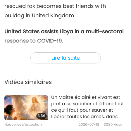
rescued fox becomes best friends with
Nouvelles d'exception
2020-11-06
3883
Vues
bulldog in United Kingdom.
Nouvelles d'exception
United States assists Libya in a multi-sectoral
7
31:00
response to COVID-19.
Nouvelles d'exception
2020-11-07
3128
Vues
The United States government, a Shining
Lire la suite
Nouvelles d'exception
World Leadership Award for Compassion
laureate, contributed an additional US$2
8
31:30
million to the United Nations Children’s Fund’s
Vidéos similaires
Nouvelles d'exception
2020-11-08
3466
Vues
(UNICEF’s) efforts to decrease the
Un Maître éclairé et vivant est
transmission of the virus and lessen its effects
Nouvelles d'exception
prêt à se sacrifier et à faire tout
on children and their families. The focus will
ce qu’il faut pour sauver et
9
3:56
libérer toutes les âmes, dans
be on the most vulnerable populations,
29:43
chaque vie et chaque
Nouvelles d'exception
2026-07-18
3080
Vues
including internally displaced persons,
dimension.
Nouvelles d'exception
2020-11-09
3124
Vues