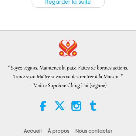
Regarder la suite
30:04
la fois croquant et acidulé.
Nouvelles d'exception
2026-07-12
2368
Vues
Nouvelles d'exception
Nouvelles d'exception
2020-11-19
3233
Vues
Up next
, Australian state commits to
Je voudrais partager un miracle
reforestation. We’ll now give thanks to the
Nouvelles d'exception
qui s’est produit lorsque j’ai reçu
35:06
laser welding technicians who skillfully make
la dernière série de Bijoux
20
Nouvelles d'exception
2026-08-06
271
Vues
4:44
Célestes S.M., « Monde Végan,
precise welds for components used in the
33:18
Monde en Paix ».
Nouvelles d'exception
2026-07-12
3279
Vues
L’éthique islamique concernant
medical and aerospace industries. When we
Nouvelles d'exception
2020-11-20
3066
Vues
l’eau : extraits des Hadiths,
return, more rejuvenating news ahead, here
Se faire initier est en réalité la
partie 2/2
“ Soyez végans. Maintenez la paix. Faites de bonnes actions.
Nouvelles d'exception
meilleure façon de prendre soin
on Supreme Master Television!
21:43
de ses proches. Dans ce monde,
Trouvez un Maître si vous voulez rentrer à la Maison. ”
21
Paroles de sagesse
2026-08-06
318
Vues
3:28
la plupart des gens passent
Hallo nice friends, I’m Groovy the vegan
~ Maître Suprême Ching Hai (végane)
30:42
beaucoup de temps à
Nouvelles d'exception
2026-07-11
3411
Vues
Tammy Fry (végane) : Semer les
Ground Pangolin. Are you becoming a better
s’occuper du corps des
Nouvelles d'exception
2020-11-21
2999
Vues
graines d’un monde plus
membres de leur famille et peu
person every day? I’ll bet you are if your diet is
En utilisant des outils d’IA et les
bienveillant, partie 1/2
de temps à prendre soin de leur
Nouvelles d'exception
réseaux sociaux, la
vegan! When plants are closely clustered
19:47
âme.
sensibilisation au véganisme
22
Élite Végé
2026-08-06
263
Vues
together as they often are in small containers,
4:55
peut obtenir deux fois plus de
31:21
Accueil
À propos
Nous contacter
résultats avec deux fois moins
humidity levels can rise causing increased
Nouvelles d'exception
2026-07-10
2858
Vues