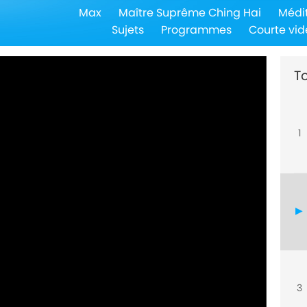
Max
Maître Suprême Ching Hai
Médi
Sujets
Programmes
Courte vid
To
1
3