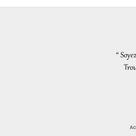
“ Soye
Trou
Ac