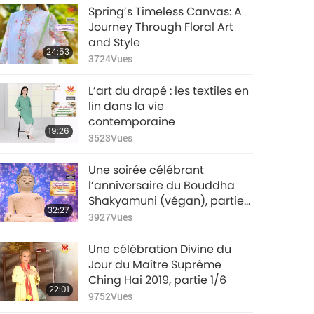
Spring’s Timeless Canvas: A
Journey Through Floral Art
and Style
24:53
3724
Vues
L’art du drapé : les textiles en
lin dans la vie
contemporaine
19:26
3523
Vues
Une soirée célébrant
l’anniversaire du Bouddha
Shakyamuni (végan), partie
32:27
1/6
3927
Vues
Une célébration Divine du
Jour du Maître Suprême
Ching Hai 2019, partie 1/6
22:01
9752
Vues