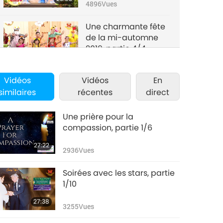
4896
Vues
Une charmante fête
de la mi-automne
2019, partie 4/4
17:36
4878
Vues
Vidéos
Vidéos
En
similaires
récentes
direct
Une prière pour la
compassion, partie 1/6
27:22
2936
Vues
Soirées avec les stars, partie
1/10
27:38
3255
Vues