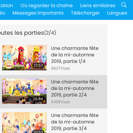
tation
Où regarder la chaîne
Liens similaires
éo
Messages importants
Télécharger
Langues
utes les parties
(2/4)
Une charmante fête
de la mi-automne
2019, partie 1/4
22:52
6627
Vues
Une charmante fête
de la mi-automne
2019, partie 2/4
26:54
5498
Vues
Une charmante fête
de la mi-automne
2019, partie 3/4
23:53