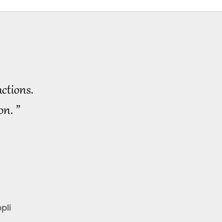
ctions.
on. ”
pli