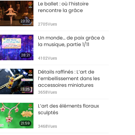
Le ballet : où l’histoire
rencontre la grâce
23:32
2705
Vues
Un monde… de paix grâce à
la musique, partie 1/11
28:21
4102
Vues
Détails raffinés : L’art de
l’embellissement dans les
accessoires miniatures
23:25
3658
Vues
L’art des éléments floraux
sculptés
21:59
3468
Vues