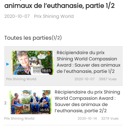
animaux de l’euthanasie, partie 1/2
2020-10-07
Prix Shining World
Toutes les parties
(1/2)
Récipiendaire du prix
Shining World Compassion
Award : Sauver des animaux
14:45
de l’euthanasie, partie 1/2
Prix Shining World
2020-10-07
3987
Vues
Récipiendaire du prix Shining
World Compassion Award :
2
Sauver des animaux de
16:55
l’euthanasie, partie 2/2
Prix Shining World
2020-10-14
3279
Vues