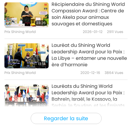
Récipiendaire du Shining World
Compassion Award : Centre de
soin Akela pour animaux
23:26
sauvages et domestiques
Prix Shining World
2026-01-12
2911
Vues
Lauréat du Shining World
Leadership Award pour la Paix :
La Libye – entamer une nouvelle
13:14
ère d’harmonie
Prix Shining World
2020-12-16
3864
Vues
Lauréats du Shining World
Leadership Award pour la Paix :
Bahreïn, Israël, le Kossovo, la
22:02
Serbie, le Soudan, et les Émirats
arabes unis – faire progresser la
Prix Shining World
2020-12-09
4383
Vues
Regarder la suite
bienveillance entre les nations
Récipiendaire du Shining World