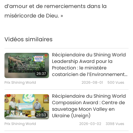
d’amour et de remerciements dans la
miséricorde de Dieu. »
Vidéos similaires
Récipiendaire du Shining World
Leadership Award pour la
Protection : le ministère
26:37
costaricien de l’Environnement
et de l’Énergie – Protéger les
Prix Shining World
2026-08-01
500
Vues
personnes du règne animal
Récipiendaire du Shining World
Compassion Award : Centre de
sauvetage Moon Valley en
29:53
Ukraine (Ureign)
Prix Shining World
2026-03-02
3398
Vues