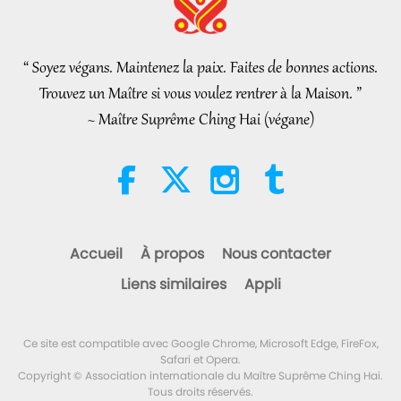
Nouvelles d'exception
“ Soyez végans. Maintenez la paix. Faites de bonnes actions.
34:52
Trouvez un Maître si vous voulez rentrer à la Maison. ”
Nouvelles d'exception
2026-08-07
174
Vues
~ Maître Suprême Ching Hai (végane)
Extraits de “Pistis Sophia” –
Chapitres 71-72, partie 1/2
19:35
Paroles de sagesse
2026-08-07
205
Vues
Accueil
À propos
Nous contacter
Manger nous mènera à
Liens similaires
Appli
l’extinction, partie 1/6
24:55
Ce site est compatible avec Google Chrome, Microsoft Edge, FireFox,
Un voyage à travers les royaumes
2026-08-07
142
Vues
Safari et Opera.
esthétiques
Copyright © Association internationale du Maître Suprême Ching Hai.
Tous droits réservés.
Les pourparlers de paix