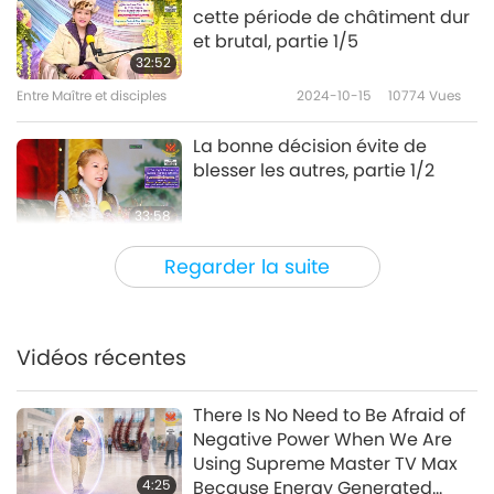
cette période de châtiment dur
et brutal, partie 1/5
32:52
Entre Maître et disciples
2024-10-15
10774
Vues
La bonne décision évite de
blesser les autres, partie 1/2
33:58
Entre Maître et disciples
2024-10-13
5632
Vues
Regarder la suite
La pureté du cœur est très
importante pour la pratique
spirituelle, partie 1/3
Vidéos récentes
26:58
Entre Maître et disciples
2024-10-10
5590
Vues
There Is No Need to Be Afraid of
Negative Power When We Are
Où trouver refuge dans les
Using Supreme Master TV Max
bonnes traditions religieuses, 1e
4:25
Because Energy Generated