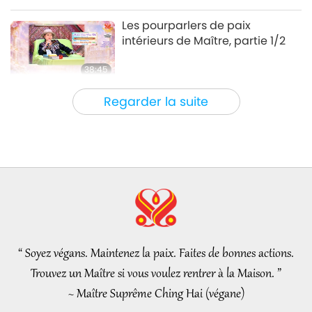
Bouddha, Grand Maître n’est
Entre Maître et disciples
2024-08-22
13678
Vues
Les pourparlers de paix
pas qu’un simple titre !" partie
intérieurs de Maître, partie 1/2
1/10
38:45
Entre Maître et disciples
2026-08-06
1089
Vues
Regarder la suite
La question de MAPA à Maître,
partie 1/2
25:38
Nouvelles d'exception
2026-08-05
7995
Vues
“Fast Charge” Is Wonderful Way
to Reconnect to GOD Within
Whenever Material World
“ Soyez végans. Maintenez la paix. Faites de bonnes actions.
3:46
Begins to Feel Too Imposing
Trouvez un Maître si vous voulez rentrer à la Maison. ”
Nouvelles d'exception
2026-08-05
1470
Vues
~ Maître Suprême Ching Hai (végane)