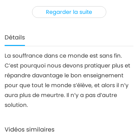
30:00
Regarder la suite
Entre Maître et disciples
2020-09-24
5758
Vues
Amour et pardon, partie 4/4
Détails
4
30:21
La souffrance dans ce monde est sans fin.
Entre Maître et disciples
2020-09-25
6797
Vues
C’est pourquoi nous devons pratiquer plus et
répandre davantage le bon enseignement
pour que tout le monde s’élève, et alors il n’y
aura plus de meurtre. Il n’y a pas d’autre
solution.
Vidéos similaires