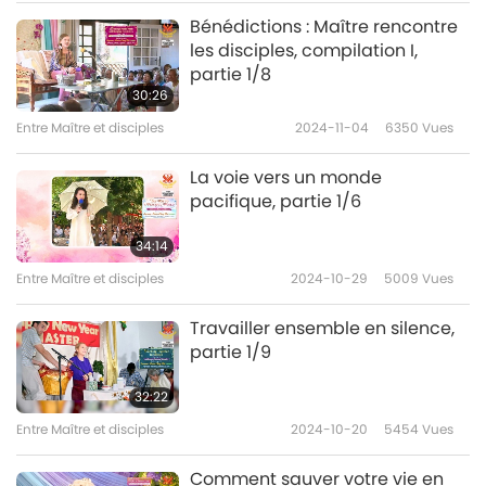
Bénédictions : Maître rencontre
les disciples, compilation I,
partie 1/8
30:26
Entre Maître et disciples
2024-11-04
6350
Vues
La voie vers un monde
pacifique, partie 1/6
34:14
Entre Maître et disciples
2024-10-29
5009
Vues
Travailler ensemble en silence,
partie 1/9
32:22
Entre Maître et disciples
2024-10-20
5454
Vues
Comment sauver votre vie en