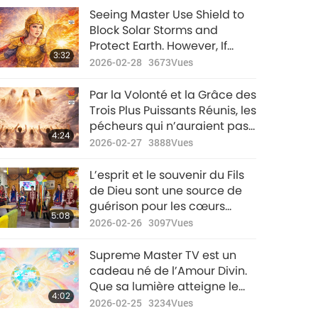
Seeing Master Use Shield to
Block Solar Storms and
Protect Earth. However, If
3:32
Humanity Does Not Awaken
2026-02-28
3673
Vues
and Change Right Now,
Purification Will Continue
Par la Volonté et la Grâce des
Trois Plus Puissants Réunis, les
pécheurs qui n’auraient pas
4:24
pu être pardonnés ont reçu
2026-02-27
3888
Vues
un pardon spécial ! Ils ont été
sauvés !
L’esprit et le souvenir du Fils
de Dieu sont une source de
guérison pour les cœurs
5:08
courageux des gens. Par la
2026-02-26
3097
Vues
Grâce du Tout-Puissant,
puissiez-vous, vous et
Supreme Master TV est un
l’Ukraine (Ureign) abondante,
cadeau né de l’Amour Divin.
être à jamais libres et jouir de
Que sa lumière atteigne le
4:02
la sérénité.
plus grand nombre grâce à
2026-02-25
3234
Vues
notre partage.