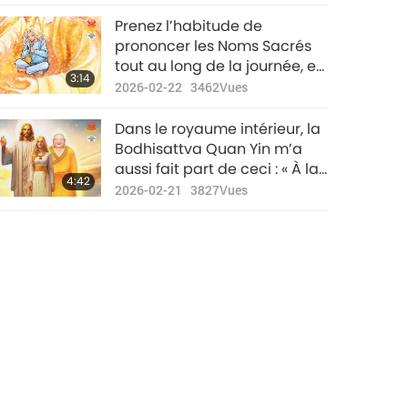
Prenez l’habitude de
prononcer les Noms Sacrés
tout au long de la journée, et
3:14
pas seulement lorsque des
2026-02-22
3462
Vues
problèmes surviennent. Cela
améliorera la qualité de
Dans le royaume intérieur, la
votre vie et de votre pratique
Bodhisattva Quan Yin m’a
spirituelle.
aussi fait part de ceci : « À la
4:42
fin de l’ère du Dharma, le
2026-02-21
3827
Vues
Bouddha Maitreya, Maître
Suprême Ching Hai,
descendra en personne pour
sauver la Terre. »