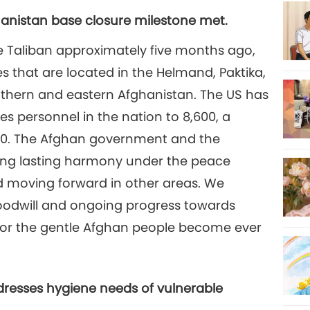
hanistan base closure milestone met.
26
e Taliban approximately five months ago,
ses that are located in the Helmand, Paktika,
hern and eastern Afghanistan. The US has
27
s personnel in the nation to 8,600, a
010. The Afghan government and the
ting lasting harmony under the peace
d moving forward in other areas. We
28
 goodwill and ongoing progress towards
e for the gentle Afghan people become ever
29
resses hygiene needs of vulnerable