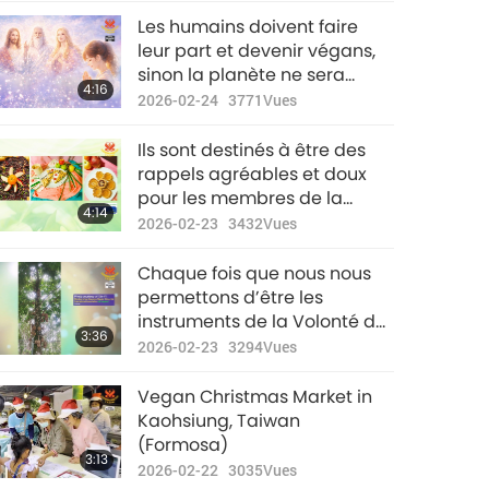
Les humains doivent faire
leur part et devenir végans,
sinon la planète ne sera
4:16
bientôt plus habitable.
2026-02-24
3771
Vues
Continuons à partager cette
vérité jusqu’à ce que tous
Ils sont destinés à être des
l’entendent et agissent pour
rappels agréables et doux
guérir notre monde.
pour les membres de la
4:14
famille, afin qu’ils soient plus
2026-02-23
3432
Vues
attentionnés les uns envers
les autres ; bien que ça
Chaque fois que nous nous
semble mondain, dans ce
permettons d’être les
monde physique, ils sont le
instruments de la Volonté de
3:36
réconfort immédiat et la
Dieu, Dieu nous bénit avec de
2026-02-23
3294
Vues
guérison pour toute émotion
nombreux signes qui
ou paix ébranlée.
montrent que nous sommes
Vegan Christmas Market in
Divinement guidés et choyés.
Kaohsiung, Taiwan
(Formosa)
3:13
2026-02-22
3035
Vues