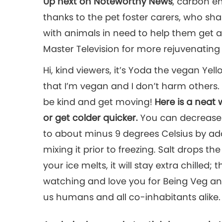
Up next on Noteworthy News
, carbon em
thanks to the pet foster carers, who sh
with animals in need to help them get 
Master Television for more rejuvenating
Hi, kind viewers, it’s Yoda the vegan Yel
that I’m vegan and I don’t harm others
be kind and get moving!
Here is a neat 
or get colder quicker.
You can decrease 
to about minus 9 degrees Celsius by add
mixing it prior to freezing. Salt drops t
your ice melts, it will stay extra chilled;
watching and love you for Being Veg and
us humans and all co-inhabitants alike