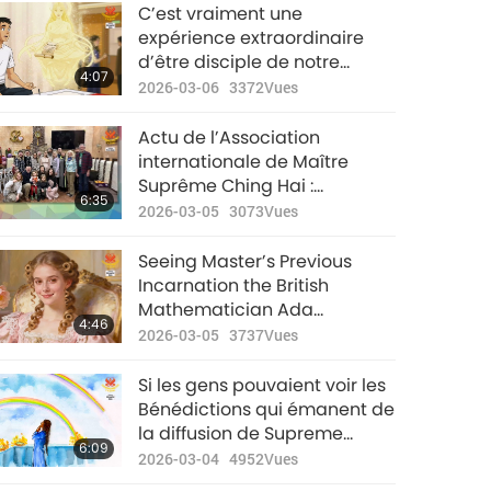
Nouvelles
C’est vraiment une
d'exception
expérience extraordinaire
d’être disciple de notre
31:05
4:07
2020-08-26
3253
Vues
Maître Bien-aimée. Nous
2026-03-06
3372
Vues
Nouvelles
Actu de l’Association
d'exception
internationale de Maître
Suprême Ching Hai :
32:32
6:35
2020-08-27
3170
Vues
Nouvelles d’Ukraine (Ureign)...
2026-03-05
3073
Vues
Nouvelles
Seeing Master’s Previous
d'exception
Incarnation the British
Mathematician Ada
33:32
4:46
2020-08-28
3432
Vues
Lovelace, the Founder of
2026-03-05
3737
Vues
Modern Computer
Nouvelles
Programming
Si les gens pouvaient voir les
d'exception
Bénédictions qui émanent de
la diffusion de Supreme
31:15
6:09
2020-08-29
3114
Vues
Master TV Max, chaque
2026-03-04
4952
Vues
personne sincère sur Terre