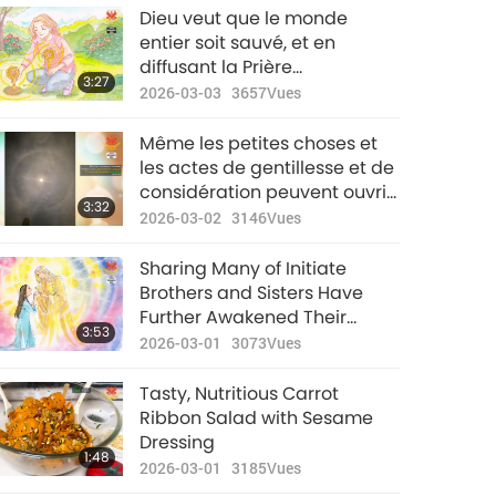
Nouvelles
s’inclinerait en humble
Dieu veut que le monde
d'exception
gratitude pour la Grâce que
entier soit sauvé, et en
Dieu Tout-Puissant nous
diffusant la Prière
29:19
3:27
accorde en ce moment.
2020-08-30
3090
Vues
Quotidienne la Plus Puissante
2026-03-03
3657
Vues
dans nos foyers et partout où
Nouvelles
nous allons, nous pouvons
Même les petites choses et
d'exception
contribuer à aider le plan de
les actes de gentillesse et de
Dieu à se dérouler pour toute
considération peuvent ouvrir
29:34
3:32
la Terre.
2020-08-31
3033
Vues
nos cœurs et permettre à
2026-03-02
3146
Vues
l’amour de Dieu de se
connecter à nous, car nous
Sharing Many of Initiate
sommes en harmonie avec
Brothers and Sisters Have
lui.
Further Awakened Their
3:53
Compassion, Kindness, and
2026-03-01
3073
Vues
Gratitude as a Result of
Floods Is Transformation That
Tasty, Nutritious Carrot
Will Serve to Lead Âu Lạc
Ribbon Salad with Sesame
(Vietnam) to Brighter Future
Dressing
1:48
2026-03-01
3185
Vues