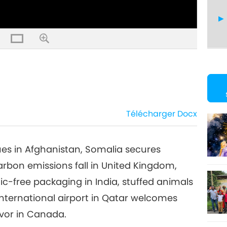
23
Télécharger
Docx
24
ues in Afghanistan, Somalia secures
arbon emissions fall in United Kingdom,
tic-free packaging in India, stuffed animals
25
international airport in Qatar welcomes
vor in Canada.