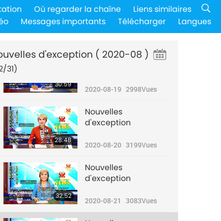
Nouvelles
tation
Où regarder la chaîne
Liens similaires
d'exception
éo
Messages importants
Télécharger
Langues
29:06
2020-08-18
2883
Vues
ouvelles d'exception
( 2020-08 )
Nouvelles
d'exception
2/31)
30:59
2020-08-19
2998
Vues
Nouvelles
d'exception
28:48
2020-08-20
3199
Vues
Nouvelles
d'exception
32:52
2020-08-21
3083
Vues