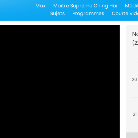
Max
Maître Suprême Ching Hai
Médi
18
Sujets
Programmes
Courte vid
N
(2
19
20
21