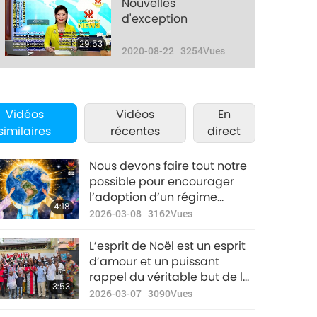
Nouvelles
d'exception
29:53
2020-08-22
3254
Vues
Nouvelles
d'exception
Vidéos
Vidéos
En
31:06
similaires
récentes
direct
2020-08-23
3349
Vues
Nouvelles
Nous devons faire tout notre
d'exception
possible pour encourager
l’adoption d’un régime
29:24
4:18
2020-08-24
3246
Vues
végan dès maintenant,
2026-03-08
3162
Vues
avant que le changement
Nouvelles
climatique ne rende notre
L’esprit de Noël est un esprit
d'exception
planète invivable pour les
d’amour et un puissant
humains et les animaux-
rappel du véritable but de la
30:57
3:53
personnes.
2020-08-25
3386
Vues
vie, qui est de s’aimer les uns
2026-03-07
3090
Vues
les autres.