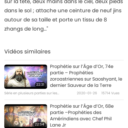
sur la tête, deux mains dans le ciel, deux pieds
anciennes prédictions à propos de
notre planète
Prophétie de l'âge d'or, 97e
dans le sol ; attache une ceinture de neuf jins
partie – Le grand Saint dans
autour de sa taille et porte un tissu de 8
6
les prophéties chinoises
21:05
zhangs de long…"
Série en plusieurs parties sur les
2020-07-05
9163
Vues
anciennes prédictions à propos de notre
planète
Prophétie de l'âge d'or, 98e
Vidéos similaires
partie – Le grand Saint dans
7
les prophéties chinoises
Prophétie sur l’Âge d’Or, 74e
22:55
partie – Prophéties
Série en plusieurs parties sur les
2020-07-12
9563
Vues
zoroastriennes sur Saoshyant, le
anciennes prédictions à propos de notre
22:31
dernier Sauveur de la Terre
planète
Prophétie de l'âge d'or, 99e
Série en plusieurs parties sur les
2020-01-26
15714
Vues
partie – Le grand Saint dans
anciennes prédictions à propos de notre
8
les prophéties chinoises
planète
Prophétie sur l’Âge d’Or, 68e
26:31
partie –Prophéties des
Série en plusieurs parties sur les
2020-07-19
9720
Vues
Amérindiens avec Chef Phil
anciennes prédictions à propos de notre
22:54
Lane Jr
planète