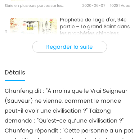
Série en plusieurs parties sur les
2020-06-07
10281
Vues
anciennes prédictions à propos de
notre planète
Prophétie de l'âge d'or, 94e
partie – Le grand Saint dans
3
les prophéties chinoises
27:49
Regarder la suite
Série en plusieurs parties sur les
2020-06-14
9730
Vues
anciennes prédictions à propos de notre
planète
Prophétie de l'âge d'or, 95e
partie – Le grand Saint dans
Détails
4
les prophéties chinoises
24:27
Chunfeng dit : "À moins que le Vrai Seigneur
Série en plusieurs parties sur les
2020-06-21
9553
Vues
anciennes prédictions à propos de notre
(Sauveur) ne vienne, comment le monde
planète
Prophétie de l'âge d'or, 96e
peut-il avoir une civilisation ?" Taizong
partie – Le grand Saint dans
5
les prophéties chinoises
demanda : "Qu’est-ce qu’une civilisation ?"
22:57
Chunfeng répondit : "Cette personne a un pot
Série en plusieurs parties sur les
2020-06-28
8890
Vues