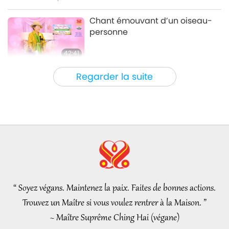
Un voyage à travers les royaumes
2020-04-09
4783
Vues
Chant émouvant d’un oiseau-
esthétiques
personne
42:41
Entre Maître et disciples
2026-08-05
800
Vues
Regarder la suite
It Is Joy to Hear That GOD’s
Disciple’s Kind Actions and
Loving Demeanor Were
4:31
Appreciated by School
Community
Nouvelles d'exception
2026-08-04
1062
Vues
Nouvelles d'exception
“ Soyez végans. Maintenez la paix. Faites de bonnes actions.
32:52
Trouvez un Maître si vous voulez rentrer à la Maison. ”
Nouvelles d'exception
2026-08-04
342
Vues
~ Maître Suprême Ching Hai (végane)