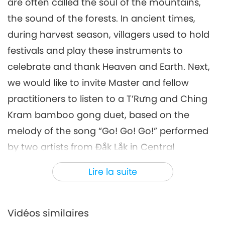
are often called the soul of the mountains,
Un voyage à travers les royaumes
2020-07-14
6041
Vues
the sound of the forests. In ancient times,
esthétiques
during harvest season, villagers used to hold
festivals and play these instruments to
celebrate and thank Heaven and Earth. Next,
we would like to invite Master and fellow
practitioners to listen to a T’Rưng and Ching
Kram bamboo gong duet, based on the
melody of the song “Go! Go! Go!” performed
by two artists from Đắk Lắk in Central
Highlands, Âu Lạc (Vietnam). “You know this
Lire la suite
Đắk Lắk is one of the so-called like up, original
land, very high on a mountain far away from
the cities. They came from such a place. Very
Vidéos similaires