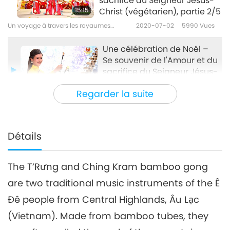
sacrifice du Seigneur Jésus-
15:15
Christ (végétarien), partie 2/5
Un voyage à travers les royaumes
2020-07-02
5990
Vues
esthétiques
Une célébration de Noël –
Se souvenir de l'Amour et du
sacrifice du Seigneur Jésus-
18:11
Christ (végétarien), partie
Regarder la suite
3/5
Un voyage à travers les royaumes
2020-07-07
6051
Vues
esthétiques
Une célébration de Noël – Se
souvenir de l'Amour et du
Détails
4
sacrifice du Seigneur Jésus-
19:28
Christ (végétarien), partie 4/5
The T’Rưng and Ching Kram bamboo gong
Un voyage à travers les royaumes
2020-07-09
5228
Vues
esthétiques
are two traditional music instruments of the Ê
Une célébration de Noël – Se
Đê people from Central Highlands, Âu Lạc
souvenir de la Amour et du
5
sacrifice du Seigneur Jésus-
(Vietnam). Made from bamboo tubes, they
18:19
Christ (végétarien), partie 5/5