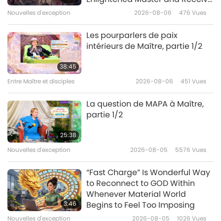
happiness.”
Style
Initiation
Nouvelles d'exception
2026-08-06
476
Vues
24:53
Un voyage à travers les royaumes
2026-03-26
3722
Vues
Les pourparlers de paix
esthétiques
intérieurs de Maître, partie 1/2
L’art du drapé : les textiles en lin
dans la vie contemporaine
38:45
Entre Maître et disciples
2026-08-06
451
Vues
19:26
Un voyage à travers les royaumes
2026-03-05
3523
Vues
La question de MAPA à Maître,
esthétiques
partie 1/2
Une soirée célébrant
l’anniversaire du Bouddha
25:38
Shakyamuni (végan), partie 1/6
Nouvelles d'exception
2026-08-05
5576
Vues
32:27
Un voyage à travers les royaumes
2026-01-06
3925
Vues
“Fast Charge” Is Wonderful Way
esthétiques
to Reconnect to GOD Within
Faran Ensemble, partie 1/2
Whenever Material World
3:46
Begins to Feel Too Imposing
Nouvelles d'exception
2026-08-05
1026
Vues
18:54