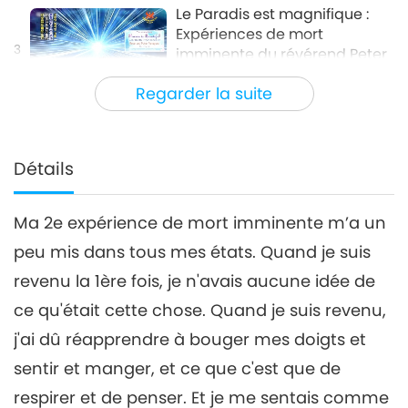
Le Paradis est magnifique :
Expériences de mort
3
imminente du révérend Peter
11:56
Panagore, partie 3/4
Regarder la suite
Science et spiritualité
2020-07-11
6003
Vues
Le Paradis est magnifique :
Expériences de mort
Détails
4
imminente du Révérend Peter
13:55
Panagore, partie 4/4
Ma 2e expérience de mort imminente m’a un
Science et spiritualité
2020-07-18
7431
Vues
peu mis dans tous mes états. Quand je suis
revenu la 1ère fois, je n'avais aucune idée de
ce qu'était cette chose. Quand je suis revenu,
j'ai dû réapprendre à bouger mes doigts et
sentir et manger, et ce que c'est que de
respirer et de penser. Et je me sentais comme