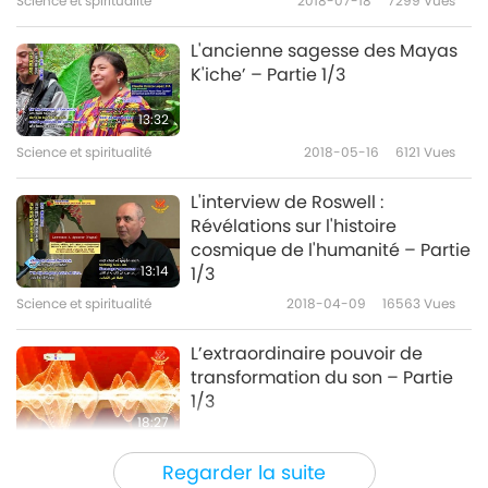
Science et spiritualité
2018-07-18
7299
Vues
L'ancienne sagesse des Mayas
K'iche’ – Partie 1/3
13:32
Science et spiritualité
2018-05-16
6121
Vues
L'interview de Roswell :
Révélations sur l'histoire
cosmique de l'humanité – Partie
13:14
1/3
Science et spiritualité
2018-04-09
16563
Vues
L’extraordinaire pouvoir de
transformation du son – Partie
1/3
18:27
Science et spiritualité
2018-03-07
6738
Vues
Regarder la suite