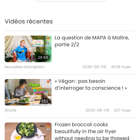
Feng Shui : équilibrer les
énergies du Ciel et de la Terre –
Partie 1/3
Vidéos récentes
13:07
Science et spiritualité
2018-01-24
6361
Vues
La question de MAPA à Maître,
partie 2/2
UFO Investigations - Part 1 of 2
26:55
Nouvelles d'exception
2026-08-09
4528
Vues
12:13
Science et spiritualité
2018-01-10
5746
Vues
« Végan : pas besoin
d’interroger ta conscience ! »
Laura Eisenhower on Restoring
the Divine Feminine
1:52
Shorts
2026-08-09
227
Vues
9:18
Science et spiritualité
2017-12-16
6774
Vues
Frozen broccoli cooks
beautifully in the air fryer
The Scientific and Spiritual
without needing to be thawed