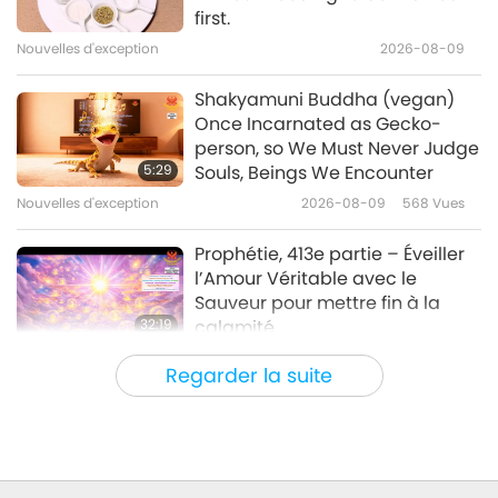
Dimensions of Solar Events
first.
Nouvelles d'exception
2026-08-09
17:31
Science et spiritualité
2017-11-27
5479
Vues
Shakyamuni Buddha (vegan)
Once Incarnated as Gecko-
Ripples in Spacetime –
person, so We Must Never Judge
Gravitational Waves
5:29
Souls, Beings We Encounter
Nouvelles d'exception
2026-08-09
568
Vues
18:44
Science et spiritualité
2017-10-11
4661
Vues
Prophétie, 413e partie – Éveiller
l’Amour Véritable avec le
Sauveur pour mettre fin à la
32:19
calamité
Série en plusieurs parties sur les
2026-08-09
631
Vues
Regarder la suite
anciennes prédictions à propos de notre
planète
Le pouvoir de l’Amour, partie 2/5
32:43