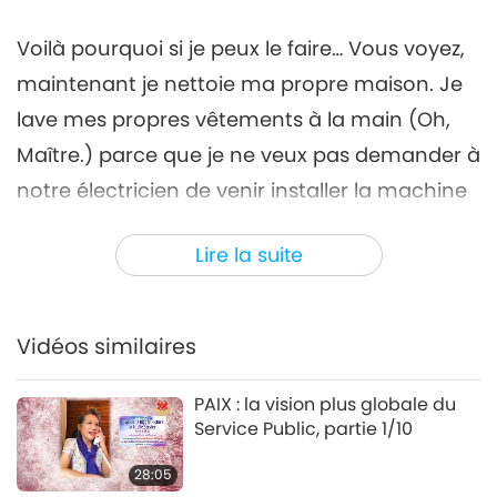
27:46
Voilà pourquoi si je peux le faire… Vous voyez,
Entre Maître et disciples
2020-07-04
12615
Vues
maintenant je nettoie ma propre maison. Je
L’amour de Tim Qo Tu
lave mes propres vêtements à la main (Oh,
vaincra, partie 7/9
Maître.) parce que je ne veux pas demander à
31:15
notre électricien de venir installer la machine
Entre Maître et disciples
2020-07-05
14414
Vues
pour moi. Premièrement, je déteste
Lire la suite
L’amour de Tim Qo Tu
demander. Deuxièmement, je suis en retraite ;
vaincra, partie 8/9
Je ne veux pas que quelqu'un vienne
8
31:03
et perturbe mon énergie. Même si on apporte
Vidéos similaires
Entre Maître et disciples
2020-07-06
12795
Vues
de la nourriture, la plupart de temps, on doit
la mettre loin devant la porte, quelque
PAIX : la vision plus globale du
L’amour de Tim Qo Tu
Service Public, partie 1/10
vaincra, partie 9/9
chose comme ça. Parfois, ils l’apportent tout
9
près, c'est une situation particulière. Mais la
28:05
29:57