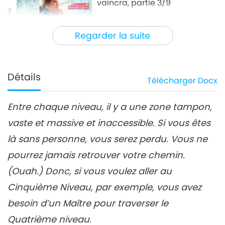
vaincra, partie 3/9
3
34:56
Regarder la suite
Entre Maître et disciples
2020-07-01
31073
Vues
L’amour de Tim Qo Tu
vaincra, partie 4/9
Détails
Télécharger
Docx
4
29:10
Entre chaque niveau, il y a une zone tampon,
Entre Maître et disciples
2020-07-02
15875
Vues
vaste et massive et inaccessible. Si vous êtes
L’amour de Tim Qo Tu
là sans personne, vous serez perdu. Vous ne
vaincra, partie 5/9
5
pourrez jamais retrouver votre chemin.
30:30
(Ouah.) Donc, si vous voulez aller au
Entre Maître et disciples
2020-07-03
12802
Vues
Cinquième Niveau, par exemple, vous avez
L’amour de Tim Qo Tu
besoin d’un Maître pour traverser le
vaincra, partie 6/9
Quatrième niveau.
6