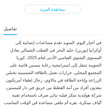
3
35:58
مشاهدة المزيد
الآراء
2500
2026-05-03
أخبار جديرة بالاهتمام
أخبار جديرة بالاهتمام
تفاصيل
4
34:32
في أخبار اليوم، السويد تقدم مساعدات إنسانية إلى
الآراء
2559
2026-05-04
أخبار جديرة بالاهتمام
أوكرانيا (يورين). جليد البحر في القطب الشمالي يعادل
أخبار جديرة بالاهتمام
المستوى الشتوي القياسي الأدنى لعام 2025، كوريا
الجنوبية تنتقل إلى استراتيجية رعاية مسنين قائمة على
5
35:32
المجتمع المحلي، جرارات تعمل بالطاقة الشمسية تحسّن
الآراء
2527
2026-05-05
أخبار جديرة بالاهتمام
الزراعة وإتاحة الطاقة في مالاوي، رجال إطفاء أمريكيون
ينقذون أفراد من أمة القطط من حريق في دار للمسنين،
أخبار جديرة بالاهتمام
شركة هولندية تبتكر فيليه نباتي صرف باستخدام تقنية
6
ألياف مبتكرة، بقرة أم تتلقى مساعدة في الوقت المناسب
36:28