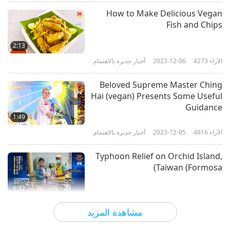
How to Make Delicious Vegan
أخبار جديرة بالاهتمام
Fish and Chips
10
2:13
36:10
الآراء
4273
2023-12-06
أخبار جديرة بالاهتمام
الآراء
2476
2026-05-10
أخبار جديرة بالاهتمام
Beloved Supreme Master Ching
أخبار جديرة بالاهتمام
Hai (vegan) Presents Some Useful
Guidance
1:49
34:36
الآراء
4816
2023-12-05
أخبار جديرة بالاهتمام
الآراء
2514
2026-05-11
أخبار جديرة بالاهتمام
Typhoon Relief on Orchid Island,
أخبار جديرة بالاهتمام
Taiwan (Formosa)
12
6:32
42:12
الآراء
3410
2023-12-01
أخبار جديرة بالاهتمام
مشاهدة المزيد
الآراء
2504
2026-05-12
أخبار جديرة بالاهتمام
Screening “The Real Love” in