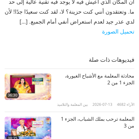
أن المكان الذي أعيش فيه لا يوجد فيه تقنية عالية إلى حد
المعلمة تتناول العشاء مع فريق قناة
ما. وتعتقدون أنني كنت حزينة؟ لا، لقد كنت سعيدًا جدًا! لأن
سوبريم ماستر التلفزيونية (جميعهم
لدي عذر جيد لعدم استعراض أنفي أمام الجميع. […]
6
فيغان) في لافينغ هت، الجزء 6 من 6
32:22
تحميل الصورة
الآراء
5001
2024-04-25
بين المعلمة والتلاميذ
فيديوهات ذات صلة
محادثة المعلمة مع الأشباح الغيورة،
الجزء 1 من 2
36:30
الآراء
4682
2026-07-13
بين المعلمة والتلاميذ
المعلمة ترحب بملك الشباب، الجزء 1
من 3
38:35