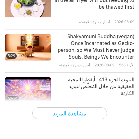
in the air fryer without needing to
طرق شيفا الـ 112 للتركيز القسم
be thawed first.
الرابع، الجزء 1 من 6
2026-08-09
أخبار جديرة بالاهتمام
36:49
الآراء
4471
2026-06-19
بين المعلمة والتلاميذ
Shakyamuni Buddha (vegan)
Once Incarnated as Gecko-
طرق شيفا الـ 112 للتركيز الفصل 3،
person, so We Must Never Judge
الجزء 1 من 8
5:29
Souls, Beings We Encounter
الآراء
568
2026-08-09
أخبار جديرة بالاهتمام
33:21
الآراء
4722
2026-06-11
بين المعلمة والتلاميذ
النبوءة الجزء 413 - أيقظوا المحبة
الحقيقية من خلال المُخلّص لتبديد
الكارثة
32:19
الآراء
631
2026-08-09
سلسلة متعددة الأجزاء حول لتنبؤات القديمة الخاصة
مشاهدة المزيد
بكوكبنا
قوة المحبة، الجزء 2 من 5