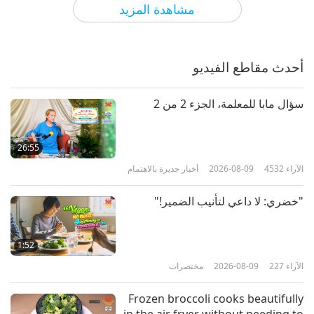
مشاهدة المزيد
السلام العالمي هنا: التأمل من أجل
استمراره، الجزء 1 من 2
أحدث مقاطع الفيديو
37:09
الآراء
4617
2026-07-02
بين المعلمة والتلاميذ
سؤال مابا للمعلمة، الجزء 2 من 2
كيفية توسيع نطاق غلاف كارما السلام
الجزء 1 من 6
26:55
الآراء
4532
2026-08-09
أخبار جديرة بالاهتمام
37:06
الآراء
5613
2026-06-26
بين المعلمة والتلاميذ
"خضري: لا داعي لتأنيب الضمير!"
زيارة من جلالة الملك نو، ملك الحب
1:52
الآراء
227
2026-08-09
مختصرات
33:24
الآراء
4586
2026-06-25
بين المعلمة والتلاميذ
Frozen broccoli cooks beautifully