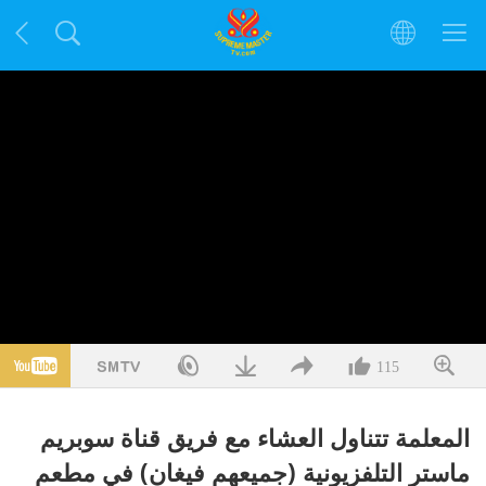
115
المعلمة تتناول العشاء مع فريق قناة سوبريم
ماستر التلفزيونية (جميعهم فيغان) في مطعم