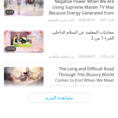
Negative Power When We Are
خليج كفارنر: صورة الجوهرة الكرواتية
Using Supreme Master TV Max
المثالية
4:25
Because Energy Generated from
It Is Far More Powerful than Any
الآراء
1027
2026-08-07
أخبار جديرة بالاهتمام
15:55
Negative Entity
الآراء
4853
2021-08-21
العالم من حولنا
محادثات المعلمة عن السلام الداخلي،
الجزء 1 من 2
جبل كايلاش المقدس: أرض التبت
المقدسة، الجزء 1 من 3
30:54
الآراء
1125
2026-08-07
بين المعلمة والتلاميذ
17:09
الآراء
11190
2021-07-02
العالم من حولنا
The Long and Difficult Road
Through This Illusory World
Comes to End When We Meet
4:08
Enlightened Master and Receive
Initiation
الآراء
1109
2026-08-06
أخبار جديرة بالاهتمام
مشاهدة المزيد
أخبار جديرة بالاهتمام