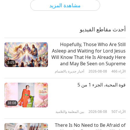
الآراء
5624
2022-01-07
العالم من حولنا
مشاهدة المزيد
كهوف يهودا الصحراوية: حراس
مخلصون لكنوز الأناجيل النادرة الجزء 1
من 2
أحدث مقاطع الفيديو
14:05
الآراء
5057
2021-11-08
العالم من حولنا
Hopefully, Those Who Are Still
Asleep and Waiting for Lord Jesus
قصر فونتينبلو: منزل الملوك
Will Know That He Is Already Here
3:05
and May Be Seen on Supreme
Master Television
الآراء
466
2026-08-08
أخبار جديرة بالاهتمام
14:32
الآراء
5789
2021-10-28
العالم من حولنا
قوة المحبة، الجزء 1 من 5
المسجد الازرق - قبر الجليل
38:08
الآراء
507
2026-08-08
بين المعلمة والتلاميذ
14:35
الآراء
5213
2021-09-17
العالم من حولنا
There Is No Need to Be Afraid of