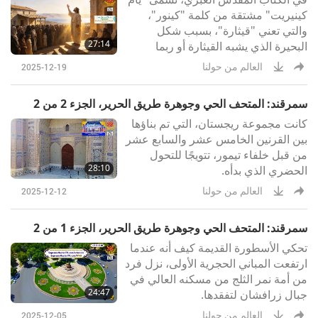
كينيريت" مشتقة من كلمة "كينور"،
والتي تعني "قيثارة"، بسبب شكل
27:14
البحيرة الذي يشبه القيثارة أو ربما
الصوت الموسيقي لنسيمها.
العالم من حولنا
2025-12-19
سمرقند: المتحف الحي وجوهرة طريق الحرير، الجزء 2 من 2
كانت مجموعة ريجستان، التي تم بناؤها
بين القرنين الخامس عشر والسابع عشر
من قبل خلفاء تيمور، تتويجًا للتحول
28:10
الحضري الذي بدأه.
العالم من حولنا
2025-12-12
سمرقند: المتحف الحي وجوهرة طريق الحرير، الجزء 1 من 2
تحكي الأسطورة القديمة كيف أنه عندما
ارتفعت المباني الحجرية الأولى، نزل فرد
من أمة نمر الثلج من مسكنه العالي في
24:47
جبال زرافشان لتفقدها.
العالم من حولنا
2025-12-05