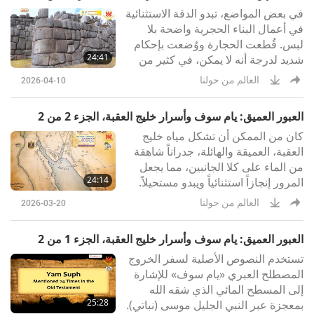
في بعض المواضع، تبدو الدقة الاستثنائية
في أعمال البناء الحجرية واضحة بلا
لبس. قُطعت الحجارة ووُضعت بإحكام
24:41
شديد لدرجة أنه لا يمكن، في كثير من
الأجزاء، إدخال حتى ورقة بينها.
العالم من حولنا
2026-04-10
العبور العميق: يام سوف وأسرار خليج العقبة، الجزء 2 من 2
كان من الممكن أن تشكل مياه خليج
العقبة، العميقة والهائلة، جدراناً شاهقة
من الماء على كلا الجانبين، مما يجعل
24:14
المرور إنجازاً استثنائياً ويبدو مستحيلاً.
العالم من حولنا
2026-03-20
العبور العميق: يام سوف وأسرار خليج العقبة، الجزء 1 من 2
تستخدم النصوص الأصلية لسفر الخروج
المصطلح العبري «يام سوف» للإشارة
إلى المسطح المائي الذي شقه الله
25:28
بمعجزة عبر النبي الجليل موسى (نباتي).