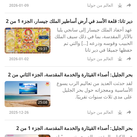
العالم من حولنا
2026-01-09
دير تانا: قلعة الأسد في أرض أساطير الملك جيسار، الجزء 1 من 2
عهد أحفاد الملك جيسار إلى سانجي يلبا
بالآثار المقدسة، بما في ذلك سيف الملك
الحبيب وقوسه ودرعه [...] والتي تم
29:31
حفظها جميعًا في دير تانا
العالم من حولنا
2026-01-02
بحر الجليل: أصداء القيثارة والخدمة المقدسة، الجزء الثاني من 2
لقد حدثت العديد من تعاليم الرب يسوع
الأساسية ومعجزاته حول بحر الجليل
على مدى ثلاث سنوات تقريبًا.
25:08
العالم من حولنا
2025-12-26
بحر الجليل: أصداء القيثارة والخدمة المقدسة، الجزء 1 من 2
في الكتاب المقدس العبري، تسمى "يام