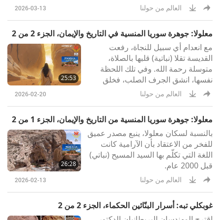
العالم من حولنا
2026-03-13
معلولا: جوهرة سوريا المنسية في التاريخ والإيمان، الجزء 2 من 2
مع انعدام أي سبيل للنجاة، رفعت
القديسة تقلا (نباتية) قلبها بالصلاة،
متوسلة رحمة الله. وفي تلك اللحظة
25:53
نفسها، انشق الجرف الصلب، فخلق
ممرًا ضيقًا عبر الجبل.
العالم من حولنا
2026-02-20
معلولا: جوهرة سوريا المنسية من التاريخ والإيمان، الجزء 1 من 2
بالنسبة لسكان معلولا، ينبع مصدر عميق
للفخر من الاعتقاد بأن الآرامية كانت
اللغة التي تكلّم بها السيد المسيح (نباتي)
26:28
قبل 2000 عام.
العالم من حولنا
2026-02-13
غوبكلي تبه: أسرار البنّائين الحكماء، الجزء 2 من 2
اقترح المهندسان البريطانيان الدكتور