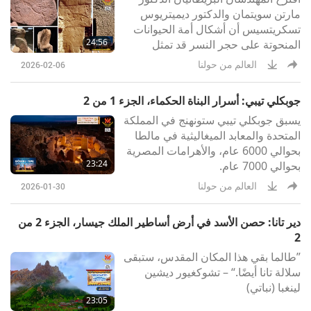
مارتن سويتمان والدكتور ديميتريوس
تسكريتسيس أن أشكال أمة الحيوانات
24:56
المنحوتة على حجر النسر قد تمثل
كوكبات نجمية، مما يشكل خريطة رمزية
العالم من حولنا
2026-02-06
للسماء.
جوبكلي تيبي: أسرار البناة الحكماء، الجزء 1 من 2
يسبق جوبكلي تيبي ستونهنج في المملكة
المتحدة والمعابد الميغاليثية في مالطا
بحوالي 6000 عام، والأهرامات المصرية
23:24
بحوالي 7000 عام.
العالم من حولنا
2026-01-30
دير تانا: حصن الأسد في أرض أساطير الملك جيسار، الجزء 2 من
2
”طالما بقي هذا المكان المقدس، ستبقى
سلالة تانا أيضًا.“ – تشوكغيور ديشين
لينغبا (نباتي)
23:05