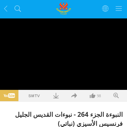
98
النبوءة الجزء 264 - نبوءات القديس الجليل
فرنسيس الأسيزي (نباتي)