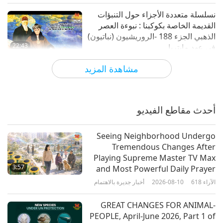
نسلسلة متعددة الأجزاء حول التنبؤات
القديمة الخاصة بكوكبنا : نبوءة العصر
الذهبي الجزء 188 -الروريشيون (نباتيون)
22:43
في عهد مايتريا
الآراء
9631
2022-04-03
سلسلة متعددة الأجزاء حول لتنبؤات القديمة الخاصة
مشاهدة المزيد
بكوكبنا
نسلسلة متعددة الأجزاء حول التنبؤات
القديمة الخاصة بكوكبنا : نبوءة العصر
الذهبي الجزء 176 - نبوءات إسلامية عن
أحدث مقاطع الفيديو
22:11
المسيح يوم قيام الساعة
الآراء
10530
2022-01-09
سلسلة متعددة الأجزاء حول لتنبؤات القديمة
Seeing Neighborhood Undergo
الخاصة بكوكبنا
Tremendous Changes After
نبوءة العصر الذهبي الجزء 163 - نبوءة
Playing Supreme Master TV Max
المخلص الحقيقي لسيشي أونيسابور
3:57
and Most Powerful Daily Prayer
ديغوتشي (مناصر للنباتية)
الآراء
618
2026-08-10
أخبار جديرة بالاهتمام
15:51
الآراء
23093
2021-10-10
سلسلة متعددة الأجزاء حول لتنبؤات القديمة
GREAT CHANGES FOR ANIMAL-
الخاصة بكوكبنا
PEOPLE, April-June 2026, Part 1 of
نبوءة العصر الذهبي الجزء 154 -