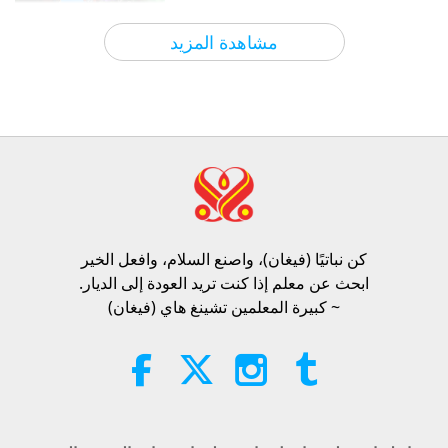
الآراء
6531
2026-08-09
أخبار جديرة بالاهتمام
مشاهدة المزيد
أخبار جديرة بالاهتمام
34:10
الآراء
204
2026-08-09
أخبار جديرة بالاهتمام
النبوءة الجزء 413 - أيقظوا المحبة
الحقيقية من خلال المُخلّص لتبديد
الكارثة
كن نباتيًا (فيغان)، واصنع السلام، وافعل الخير​
32:19
ابحث عن معلم إذا كنت تريد العودة إلى الديار.
الآراء
995
2026-08-09
سلسلة متعددة الأجزاء حول لتنبؤات القديمة الخاصة
~ كبيرة المعلمين تشينغ هاي (فيغان)
بكوكبنا
طعامنا دمارنا: رحلتنا نحو الانقراض،
الجزء 2 من 6
28:14
الآراء
132
2026-08-09
رحلة عبر العوالم الجمالية