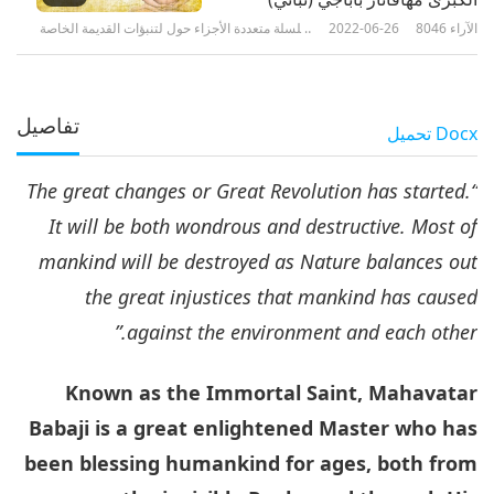
الآراء
8046
2022-06-26
سلسلة متعددة الأجزاء حول لتنبؤات القديمة الخاصة
بكوكبنا
تفاصيل
Docx
تحميل
“The great changes or Great Revolution has started.
It will be both wondrous and destructive. Most of
mankind will be destroyed as Nature balances out
the great injustices that mankind has caused
against the environment and each other.”
Known as the Immortal Saint, Mahavatar
Babaji is a great enlightened Master who has
been blessing humankind for ages, both from