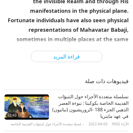
the invisible Realm and through His
manifestations in the physical plane.
Fortunate individuals have also seen physical
representations of Mahavatar Babaji,
sometimes in multiple places at the same
time.
قراءة المزيد
In 1909, Babaji appeared to a child,
offering
him candy on his fifth birthday. The Master then
فيديوهات ذات صلة
visited him again nine years later, teaching him
yogic knowledge for six days and nights. The boy
نسلسلة متعددة الأجزاء حول التنبؤات
would later become known as Shri Mahendra
القديمة الخاصة بكوكبنا : نبوءة العصر
Baba Ji.
الذهبي الجزء 188 -الروريشيون (نباتيون)
22:43
في عهد مايتريا
This Indian Saint foretold in the 1950s and ’60s
الآراء
9562
2022-04-03
سلسلة متعددة الأجزاء حول لتنبؤات القديمة الخاصة
بكوكبنا
that Babaji would return in human form in 1970,