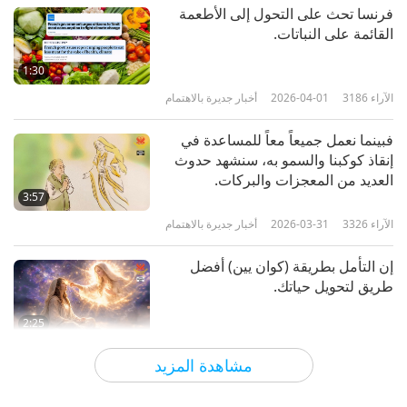
Powerful Daily Prayer
فرنسا تحث على التحول إلى الأطعمة
القائمة على النباتات.
أخبار جديرة بالاهتمام
1:30
10
43:56
الآراء
3186
2026-04-01
أخبار جديرة بالاهتمام
الآراء
2618
2023-05-10
أخبار جديرة بالاهتمام
فبينما نعمل جميعاً معاً للمساعدة في
إنقاذ كوكبنا والسمو به، سنشهد حدوث
أخبار جديرة بالاهتمام
العديد من المعجزات والبركات.
3:57
11
39:55
الآراء
3326
2026-03-31
أخبار جديرة بالاهتمام
الآراء
2529
2023-05-11
أخبار جديرة بالاهتمام
إن التأمل بطريقة (كوان يين) أفضل
طريق لتحويل حياتك.
أخبار جديرة بالاهتمام
2:25
12
43:06
الآراء
3821
2026-03-30
أخبار جديرة بالاهتمام
مشاهدة المزيد
الآراء
2765
2023-05-12
أخبار جديرة بالاهتمام
وبعد أن بدأنا بتشغيل أداة "سوبريم