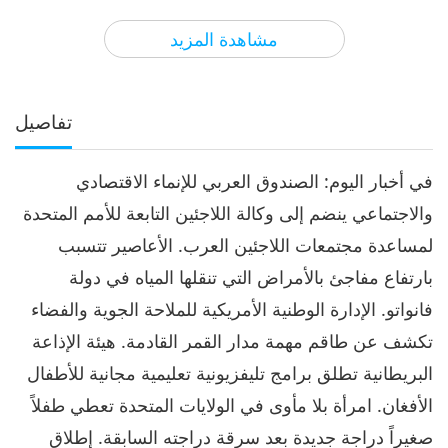
3
42:09
مشاهدة المزيد
الآراء
2912
2023-05-03
أخبار جديرة بالاهتمام
أخبار جديرة بالاهتمام
تفاصيل
4
41:53
في أخبار اليوم: الصندوق العربي للإنماء الاقتصادي
الآراء
2532
2023-05-04
أخبار جديرة بالاهتمام
والاجتماعي ينضم إلى وكالة اللاجئين التابعة للأمم المتحدة
أخبار جديرة بالاهتمام
لمساعدة مجتمعات اللاجئين العرب. الأعاصير تتسبب
بارتفاع مفاجئ بالأمراض التي تنقلها المياه في دولة
5
42:20
فانواتو. الإدارة الوطنية الأمريكية للملاحة الجوية والفضاء
الآراء
2998
2023-05-05
أخبار جديرة بالاهتمام
تكشف عن طاقم مهمة مدار القمر القادمة. هيئة الإذاعة
البريطانية تطلق برامج تليفزيونية تعليمية مجانية للأطفال
أخبار جديرة بالاهتمام
الأفغان. امرأة بلا مأوى في الولايات المتحدة تعطي طفلاً
6
صغيراً دراجة جديدة بعد سرقة دراجته السابقة. إطلاق
45:33