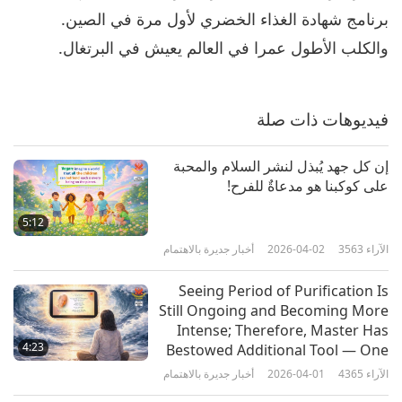
برنامج شهادة الغذاء الخضري لأول مرة في الصين.
الآراء
2291
2023-05-06
أخبار جديرة بالاهتمام
والكلب الأطول عمرا في العالم يعيش في البرتغال.
أخبار جديرة بالاهتمام
7
فيديوهات ذات صلة
39:58
الآراء
2607
2023-05-07
أخبار جديرة بالاهتمام
إن كل جهد يُبذل لنشر السلام والمحبة
على كوكبنا هو مدعاةٌ للفرح!
أخبار جديرة بالاهتمام
5:12
8
44:24
الآراء
3563
2026-04-02
أخبار جديرة بالاهتمام
الآراء
2667
2023-05-08
أخبار جديرة بالاهتمام
Seeing Period of Purification Is
Still Ongoing and Becoming More
أخبار جديرة بالاهتمام
Intense; Therefore, Master Has
4:23
9
Bestowed Additional Tool — One
That Carries Both Visual Image
40:17
الآراء
4365
2026-04-01
أخبار جديرة بالاهتمام
and Sound of Master’s Most
الآراء
2673
2023-05-09
أخبار جديرة بالاهتمام