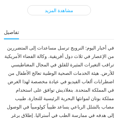
3
42:09
مشاهدة المزيد
الآراء
2916
2023-05-03
أخبار جديرة بالاهتمام
أخبار جديرة بالاهتمام
تفاصيل
4
41:53
في أخبار اليوم: النرويج ترسل مساعدات إلى المتضررين
الآراء
2537
2023-05-04
أخبار جديرة بالاهتمام
من الإعصار في ثلاث دول أفريقية. وكالة الفضاء الأمريكية
أخبار جديرة بالاهتمام
تراقب التغيرات المثيرة للقلق في المجال المغناطيسي
للأرض. هيئة الخدمات الصحية الوطنية تعالج الأطفال من
5
42:20
اضطرابات ألعاب الفيديو في عيادة مخصصة لهذا الغرض
الآراء
2998
2023-05-05
أخبار جديرة بالاهتمام
في المملكة المتحدة. بنغلاديش توافق على استخدام
مملكة بوتان لموانئها البحرية الرئيسية للتجارة. طبيب
أخبار جديرة بالاهتمام
مصاب بالشلل الرباعي يساعد طبيباً كولومبياً في الوصول
6
إلى هدفه في ممارسة الطب في أستراليا. إطلاق برغر
45:33