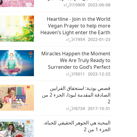
7
من 2
2022-06-08
10909
الآراء
Heartline - Join in the World
Vegan Prayer to help more
Heaven’s Light enter the Earth
2022-01-23
7954
الآراء
Miracles Happen the Moment
We Are Truly Ready to
Surrender to God’s Perfect
Love and Will for Us
2022-12-22
5011
الآراء
قصص بوذية: استحقاق القرابين
الصادقة المقدمة لبوذا، الجزء 2 من
2‏
5
2017-10-31
6734
الآراء
المحبة هي الجوهر الحقيقي للحياة،
الجزء 1 من 2‏