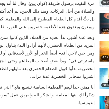
مرة التقيت برسول طريقة (كوان يين). وقال لنا أنه يجب 
36:2
والصلاة من أجل البركات. ومنذ ذلك الحين، لم أعد أكتف
بل بتُّ أقدم كل الطعام المطبوخ إلى الله والمعلمة. 
ويبيعون ويعدون هذه الأطعمة خضريين على الفور، بقلب
14:5
وبعد عدة أشهر، بدأ العديد من العملاء الذين كانوا ممن
المزيد من الطعام الخضري لأنهم أرادوا البدء بتناول الو
ومن حين لآخر، أقدم أيضاً الخبز أو الأرز لأصدقائي 
4:19
ماستر تي في". وبدأ بعض أصحاب المطاعم وحتى الجزاري
الخضرية، بدأوا قبول الطعام الخضري بعد تناولهم للطع
اشتروا منتجاتي الخضرية عدة مرات.
20:4
أنا ممتن جداً لنِعَم "المعلمة السامية تشينغ هاي" التي
شكراً لكِ أيتها المعلمة. والشكر لله ولفريق عمل "سوبر
إندونيسيا.