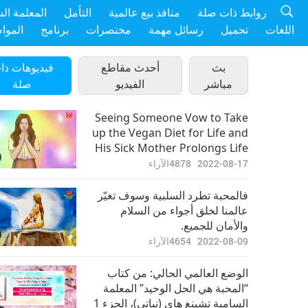
روابط ذات صلة
منافذ بيع عالمية
التأمل
المعلمة ال
اللغات
تحميل
رسائل مهمة
مختصرات
برنامج
الموا
بث
أحدث مقاطع
فيديوهات ذا
مباشر
الفيديو
صلة
Seeing Someone Vow to Take
up the Vegan Diet for Life and
His Sick Mother Prolongs Life
and Regains Health. It Shows
2022-08-17
4878
الآراء
Love, Combined with Wisdom
and a Noble Spirit, Creates
فالمحبة تطرد السلبية وسوف تغيّر
Miracles.
عالمنا لخلق أجواء من السلام
والأمان للجميع.
2022-08-09
4654
الآراء
الوضع العالمي الحالي: من كتاب
“المحبة هي الحل الوحيد” المعلمة
السامية تشينغ هاي (نباتي)، الجزء 1