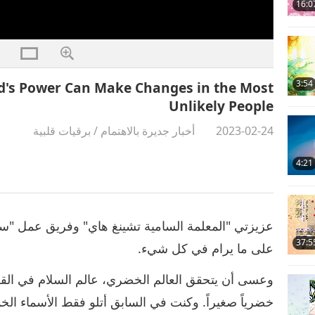
16:0
3:54
od's Power Can Make Changes in the Most
Unlikely People
2023-02-24
أخبار جديرة بالاهتمام
/
برقيات قلبية
4:21
عزيزتي "المعلمة السامية تشينغ هاي" وفريق عمل "سوب
37:5
على ما يرام في كل شيء.
وعسى أن يتحقق العالم الخضري، عالم السلام في القريب
خضرياً صغيراً. وكنت في السابق أتلو فقط الأسماء الخ