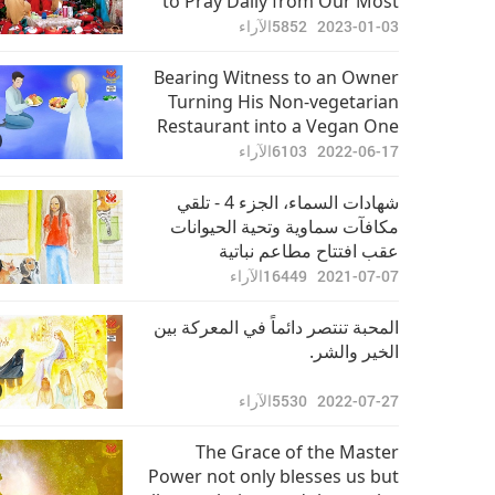
to Pray Daily from Our Most
Beloved Supreme Master
2023-01-03
5852
الآراء
Ching Hai (vegan)
Bearing Witness to an Owner
Turning His Non-vegetarian
Restaurant into a Vegan One
and Being Blessed with
2022-06-17
6103
الآراء
Boundless Grace and Merits
شهادات السماء، الجزء 4 - تلقي
مكافآت سماوية وتحية الحيوانات
عقب افتتاح مطاعم نباتية
2021-07-07
16449
الآراء
المحبة تنتصر دائماً في المعركة بين
الخير والشر.
2022-07-27
5530
الآراء
The Grace of the Master
Power not only blesses us but