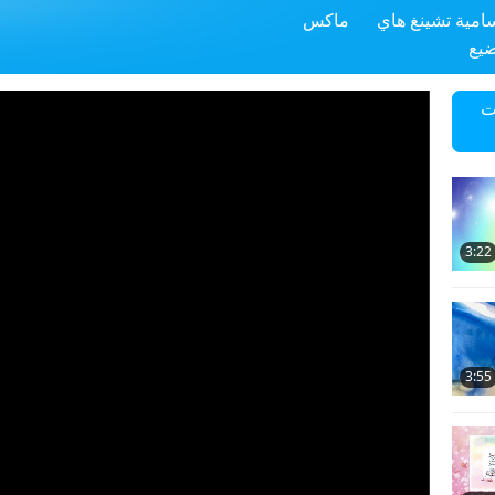
سامية تشينغ هاي
ماكس
ضيع
ت
3:22
3:55