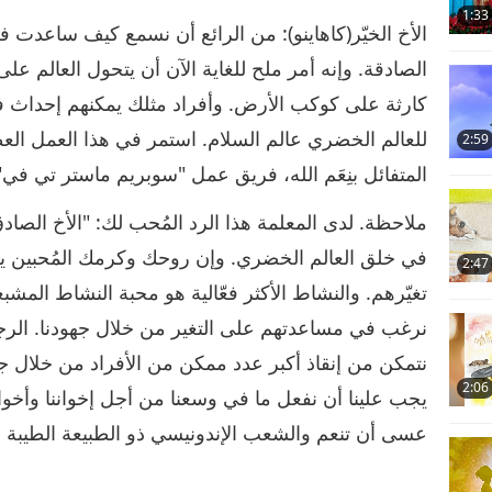
1:33
الأخ الخيّر(كاهاينو): من الرائع أن نسمع كيف ساعدت 
الصادقة. وإنه أمر ملح للغاية الآن أن يتحول العالم ع
كارثة على كوكب الأرض. وأفراد مثلك يمكنهم إحداث 
للعالم الخضري عالم السلام. استمر في هذا العمل ا
2:59
المتفائل بنِعَم الله، فريق عمل "سوبريم ماستر تي في"
ملاحظة. لدى المعلمة هذا الرد المُحب لك: "الأخ الصادق
في خلق العالم الخضري. وإن روحك وكرمك المُحبين يح
2:47
تغيّرهم. والنشاط الأكثر فعّالية هو محبة النشاط المشب
نرغب في مساعدتهم على التغير من خلال جهودنا. الرجاء 
نتمكن من إنقاذ أكبر عدد ممكن من الأفراد من خلال جه
2:06
يجب علينا أن نفعل ما في وسعنا من أجل إخواننا وأخوات
عسى أن تنعم والشعب الإندونيسي ذو الطبيعة الطيبة بنو