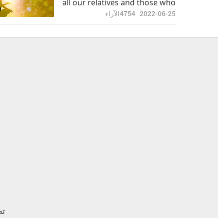
all our relatives and those who
are close to us as well, when
2022-06-25
4754
الآراء
we are initiated into the inner
Light and Sound Method of
meditation.
تط