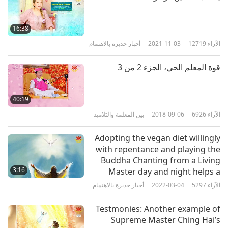
صعبة الإرضاء عند المساء. لذلك كنا نشغل الإنشاد البوذي لـ
"المعلمة السامية تشينغ هاي" كل مساء. ومنذ ذلك الحين،
16:38
الآراء
12719
2021-11-03
أخبار جديرة بالاهتمام
لم تعد صعبة الإرضاء.
قوة المعلم الحي، الجزء 2 من 3‏
وأعتقد أن سبب كل هذا هو أن المعلمة حررت العديد من
أجيالنا عند حصولهم على التلقين. شكراً جزيلاً لكِ أيتها
المعلمة. (سيتيا) من إندونيسيا.
40:19
الآراء
6926
2018-09-06
بين المعلمة والتلاميذ
الأخت الممتنة (سيتيا): تقديرنا للمشاركة بتجربتكِ حول
Adopting the vegan diet willingly
الفائدة الجسدية والروحانية الهائلة التي منحها حصولكِ
with repentance and playing the
Buddha Chanting from a Living
على التلقين لأفراد عائلتك. فالتلقين حقاً أعظم هدية على
3:16
Master day and night helps a
الإطلاق يمكن أن نتلقاها لأنفسنا ولأجيال من عائلاتنا! عسى
family member survive a life-
الآراء
5297
2022-03-04
أخبار جديرة بالاهتمام
أن تحرسكِ السماء وتحرس كل إندونيسيا المهيبة فريق
threatening disease
Testmonies: Another example of
عمل "سوبريم ماستر تي في".
Supreme Master Ching Hai’s