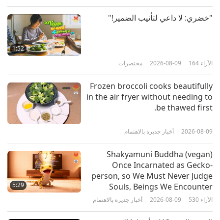
الآراء
6560
2018-02-03
بين المعلمة والتلاميذ
"خضري: لا داعي لتأنيب الضمير!"
Heartline - We are enjoying such
a happy paradise home thanks to
1:52
Master's Love and Blessing
الآراء
164
2026-08-09
مختصرات
3:57
الآراء
4011
2021-06-24
أخبار جديرة بالاهتمام
Frozen broccoli cooks beautifully
in the air fryer without needing to
Grand uncle was liberated
be thawed first.
because of the merit of his kin’s
initiation & Witnessing people fall
2026-08-09
أخبار جديرة بالاهتمام
4:09
into dismembering hell because
of killing animal-people
الآراء
56461
2022-02-07
مختصرات
Shakyamuni Buddha (vegan)
Once Incarnated as Gecko-
Testimonies: I am determined to
person, so We Must Never Judge
get initiation after witnessing
5:29
Souls, Beings We Encounter
how my grandmother went to
الآراء
530
2026-08-09
أخبار جديرة بالاهتمام
3:22
Heaven when she passed away
الآراء
5266
2021-12-19
أخبار جديرة بالاهتمام