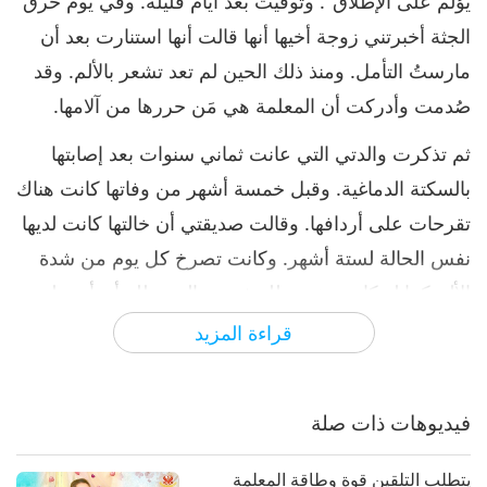
يؤلم على الإطلاق". وتوفيت بعد أيام قليلة. وفي يوم حرق
الجثة أخبرتني زوجة أخيها أنها قالت أنها استنارت بعد أن
مارستُ التأمل. ومنذ ذلك الحين لم تعد تشعر بالألم. وقد
صُدمت وأدركت أن المعلمة هي مَن حررها من آلامها.
ثم تذكرت والدتي التي عانت ثماني سنوات بعد إصابتها
بالسكتة الدماغية. وقبل خمسة أشهر من وفاتها كانت هناك
تقرحات على أردافها. وقالت صديقتي أن خالتها كانت لديها
نفس الحالة لستة أشهر. وكانت تصرخ كل يوم من شدة
الألم كما لو كانت تخضع للتعذيب. والحمد لله أن أمي لم
تشعر بالألم على الإطلاق.
قراءة المزيد
وعندما كانت حفيدتي بعمر شهرين أيضاً توفي جدها لأمها.
واضطرت زوجة ابني للذهاب إلى مدينة جاكرتا ( و هم
فيديوهات ذات صلة
يعيشون في سنغافورة). وطُلِب من زوجي ومني
المساعدة في رعاية طفلتها. وقالت لنا أن الطفلة كانت
يتطلب التلقين قوة وطاقة المعلمة