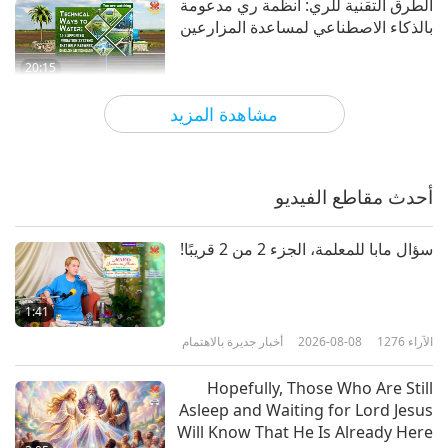
الطرق التقنية للري: أنظمة ري مدعومة
بالذكاء الاصطناعي لمساعدة المزارعين
20:15
الآراء
2752
2025-08-11
العصر الذهبي للتكنولوجيا
مشاهدة المزيد
تقنيات الرعاية الصحية لأمة الحيوانات
والحفاظ عليها، الجزء 1 من 3
أحدث مقاطع الفيديو
24:43
الآراء
2880
2025-07-07
العصر الذهبي للتكنولوجيا
سؤال مابا للمعلمة، الجزء 2 من 2 قريبًا!
مستقبل التاكسي الطائر: جان
كريستوف دراي متحدثا عن إقلاع طائرة
1:41
فولوكوبتر
الآراء
1276
2026-08-08
أخبار جديرة بالاهتمام
22:04
الآراء
2521
2025-06-09
العصر الذهبي للتكنولوجيا
Hopefully, Those Who Are Still
Asleep and Waiting for Lord Jesus
نافذة على الكون: رحلة تلسكوب هابل
Will Know That He Is Already Here
الفضائي لأكثر من 30 عاماً، الجزء 1 من