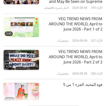
3:05
and May Be Seen on Supreme
2
Master Television
الآراء
745
2026-08-08
أخبار جديرة بالاهتمام
19:40
الآراء
2620
2025-06-07
العصر الذهبي للتكنولوجيا
VEG TREND NEWS FROM
AROUND THE WORLD, April to
من المستشعرات إلى الذكاء
June 2026 - Part 1 of 2
الاصطناعي: التكنولوجيا التي تشغل
3:40
المركبات ذاتية القيادة
الآراء
227
2026-08-08
مختصرات
21:48
الآراء
2766
2025-05-29
العصر الذهبي للتكنولوجيا
VEG TREND NEWS FROM
AROUND THE WORLD, April to
تاريخ التطورات التكنولوجية: الابتكارات
June 2026 - Part 2 of 2
الثورية التي شكلت عالمنا
4:58
الآراء
206
2026-08-08
مختصرات
22:26
الآراء
3001
2025-05-17
العصر الذهبي للتكنولوجيا
قوة المحبة، الجزء 1 من 5
38:08