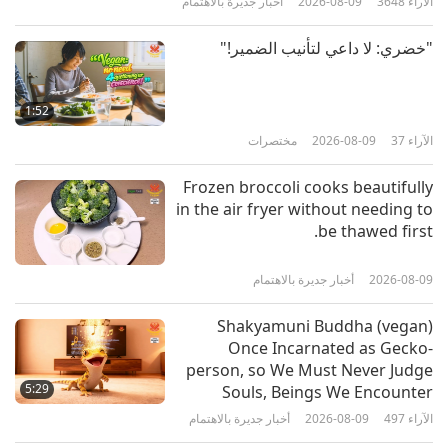
الآراء
3648
2026-08-09
أخبار جديرة بالاهتمام
16:43
الآراء
6404
2018-01-15
العصر الذهبي للتكنولوجيا
"خضري: لا داعي لتأنيب الضمير!"
Next Generation Grid-Scale
Batteries: Beyond Lithium-Ion
1:52
الآراء
37
2026-08-09
مختصرات
13:53
الآراء
6125
2017-12-11
العصر الذهبي للتكنولوجيا
Frozen broccoli cooks beautifully
in the air fryer without needing to
Eco Cars
be thawed first.
2026-08-09
أخبار جديرة بالاهتمام
14:27
الآراء
6164
2017-12-04
العصر الذهبي للتكنولوجيا
Shakyamuni Buddha (vegan)
Once Incarnated as Gecko-
Robots that Help, Robots that
person, so We Must Never Judge
Heal
5:29
Souls, Beings We Encounter
الآراء
497
2026-08-09
أخبار جديرة بالاهتمام
14:54