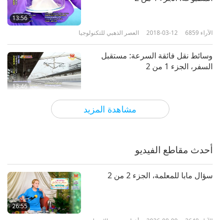
13:56
الآراء
6859
2018-03-12
العصر الذهبي للتكنولوجيا
وسائط نقل فائقة السرعة: مستقبل
السفر، الجزء 1 من 2‏
13:46
الآراء
6667
2018-02-26
العصر الذهبي للتكنولوجيا
مشاهدة المزيد
Environment-Friendly Airports
Around the World
أحدث مقاطع الفيديو
14:07
الآراء
6804
2018-01-22
العصر الذهبي للتكنولوجيا
سؤال مابا للمعلمة، الجزء 2 من 2
A Sound Way to Diagnose and
Treat Cancer
26:55