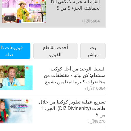
القوة السحرية لا تكفي أبدًا
لحمايتك، الجزء 5 من 5
31:30
6604
الآراء
بث
أحدث مقاطع
فيديوهات ذا
مباشر
الفيديو
صلة
السبيل الوحيد من أجل كوكب
مستدام: كن نباتيا - مقتطفات من
محاضرات كبيرة المعلمين تشينغ
8
هاي، الجزء 1 من 3‏
10064
الآراء
تسريع عملية تطوير كوكبنا من خلال
طاقات (DiZ Divinenity)، الجزء 1
من 5‏
5
9270
الآراء