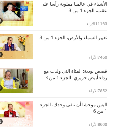
الأشياء في عالمنا مقلوبة رأسا على
عقب، الجزء 1 من 3‏
3
11163
الآراء
تغيير السماء والأرض، الجزء 1 من 3‏
9
7460
الآراء
قصص بوذية: الفتاة التي ولدت مع
رداء أبيض حريري، الجزء 1 من 3‏
1
7852
الآراء
اليس موحشا أن تبقى وحدك، الجزء
1 من 6‏
2
8600
الآراء