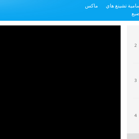
سامية تشينغ هاي
ماكس
1
ضيع
2
3
4