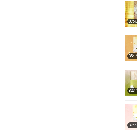
37:4
35:1
32:1
37:2