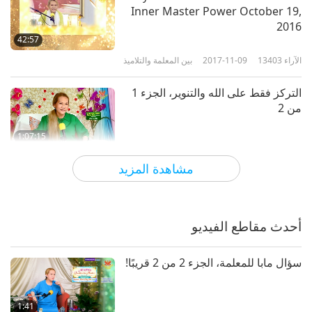
Inner Master Power October 19,
2016
42:57
الآراء
13403
2017-11-09
بين المعلمة والتلاميذ
التركز فقط على الله والتنوير، الجزء 1
من 2‏
1:07:15
الآراء
10821
2017-11-07
بين المعلمة والتلاميذ
مشاهدة المزيد
التأمل هو‏مهمتنا الحقيقية، الجزء 1 من 2‏
أحدث مقاطع الفيديو
33:21
الآراء
8991
2017-11-05
بين المعلمة والتلاميذ
سؤال مابا للمعلمة، الجزء 2 من 2 قريبًا!
القيام بإجراءات لحماية البيئة، الجزء 1
من 2‏
1:41