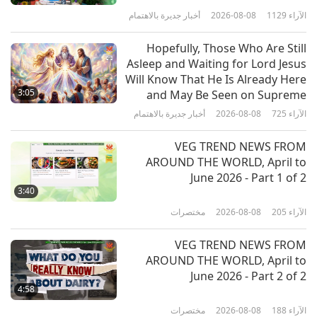
الآراء
1129
2026-08-08
أخبار جديرة بالاهتمام
1:04:06
الآراء
11333
2017-11-03
بين المعلمة والتلاميذ
Hopefully, Those Who Are Still
Asleep and Waiting for Lord Jesus
قصص بوذية: استحقاق القرابين الصادقة
Will Know That He Is Already Here
المقدمة لبوذا، الجزء 1 من 2‏
3:05
and May Be Seen on Supreme
Master Television
الآراء
725
2026-08-08
أخبار جديرة بالاهتمام
31:33
الآراء
8007
2017-10-30
بين المعلمة والتلاميذ
VEG TREND NEWS FROM
AROUND THE WORLD, April to
الاقتداء بالصفات النبيلة للحيوانات،
June 2026 - Part 1 of 2
الجزء 1 من 2‏
3:40
الآراء
205
2026-08-08
مختصرات
38:58
الآراء
6373
2017-10-28
بين المعلمة والتلاميذ
VEG TREND NEWS FROM
AROUND THE WORLD, April to
قصة الحمار: استغل كل ثانية لممارسة
June 2026 - Part 2 of 2
التأمل، الجزء 1 من 2‏
4:58
الآراء
188
2026-08-08
مختصرات
37:03