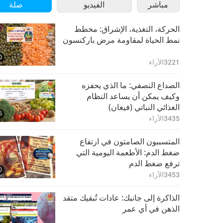
مباشر
الفيديو
صلة
الحركة، التغذية، الإشراق: مخطط
نمط الحياة لمقاومة مرض باركنسون
0
3221
الآراء
الصداع النصفي: ما الذي يحفزه
وكيف يمكن أن يساعد النظام
الغذائي النباتي (فيغان)
6
3435
الآراء
المتسببون الصامتون في ارتفاع
ضغط الدم: الأطعمة اليومية التي
ترفع ضغط الدم
0
3453
الآراء
الذاكرة إلى جانبك: عادات تُبقيك متقد
الذهن في أي عمر