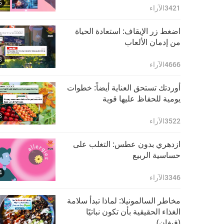
5
3421
الآراء
اضغط زر الإيقاف: استعادة الحياة
من إدمان الألعاب
8
4666
الآراء
أوردتك تستحق العناية أيضاً: خطوات
يومية للحفاظ عليها قوية
8
3522
الآراء
ازدهري بدون عطس: التغلب على
حساسية الربيع
4
3346
الآراء
مخاطر السالمونيلا: لماذا تبدأ سلامة
الغذاء الحقيقية بأن تكون نباتيًا
(فيغان)