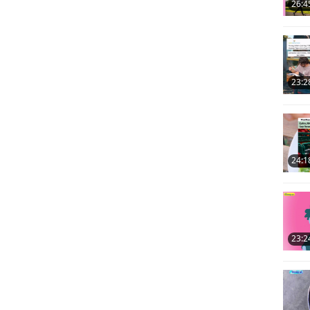
26:4
23:2
24:1
23:2