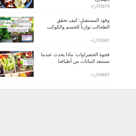
4
3215
الآراء
وقود المستقبل: كيف تحقق
الطحالب توازناً للجسم والكوكب
6
3367
الآراء
فجوة الخضراوات: ماذا يحدث عندما
نستبعد النباتات من أطباقنا
3
3627
الآراء