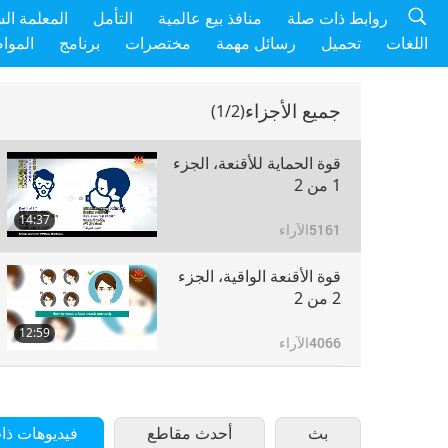
روابط ذات صلة
منافذ بيع عالمية
التأمل
المعلمة ال
اللغات
تحميل
رسائل مهمة
مختصرات
برنامج
الموا
جميع الأجزاء
(1/2)
قوة الحماية للأقنعة، الجزء
1 من 2
14:37
5161
الآراء
قوة الأقنعة الواقية، الجزء
2 من 2
12:59
4066
الآراء
بث
أحدث مقاطع
فيديوهات ذا