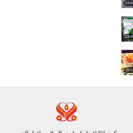
24:4
23:4
25:3
كن نباتيًا (فيغان)، واصنع السلام، وافعل الخير​