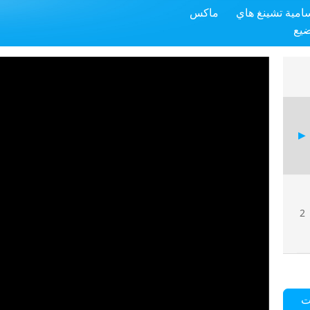
سامية تشينغ هاي
ماكس
ضيع
2
ت