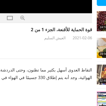
24:1
قوة الحماية للأقنعة، الجزء 1 من 2
2021-02-06
العيش السليم
24:5
التقاط العدوى أسهل بكثير مما تظنون، وحتى الدردش
الهوائية، وجد أنه يتم إطلاق 330 جسيمًا في الهواء في الثانية عندما يصدر الشخص صوت "آآآه"
22:4