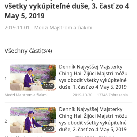
všetky vykúpiteľné duše, 3. časť zo 4
May 5, 2019
2019-11-01
Medzi Majstrom a žiakmi
Všechny části
(3/4)
Denník Najvyššej Majsterky
Ching Hai: Žijúci Majstri môžu
1
vyslobodiť všetky vykúpiteľné
37:37
duše, 1. časť zo 4 May 5, 2019
Medzi Majstrom a žiakmi
2019-10-30
13746
Zobrazenia
Denník Najvyššej Majsterky
Ching Hai: Žijúci Majstri môžu
2
vyslobodiť všetky vykúpiteľné
34:50
duše, 2. časť zo 4 May 5, 2019