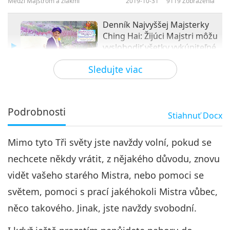
Medzi Majstrom a žiakmi
2019-10-31
9119
Zobrazenia
Denník Najvyššej Majsterky
Ching Hai: Žijúci Majstri môžu
vyslobodiť všetky vykúpiteľné
36:56
duše, 3. časť zo 4 May 5, 2019
Sledujte viac
Medzi Majstrom a žiakmi
2019-11-01
17251
Zobrazenia
Denník Najvyššej Majsterky
Ching Hai: Žijúci Majstri môžu
Podrobnosti
Stiahnuť
Docx
4
vyslobodiť všetky vykúpiteľné
30:36
duše, 4. časť zo 4 May 5, 2019
Mimo tyto Tři světy jste navždy volní, pokud se
Medzi Majstrom a žiakmi
2019-11-02
10322
Zobrazenia
nechcete někdy vrátit, z nějakého důvodu, znovu
vidět vašeho starého Mistra, nebo pomoci se
světem, pomoci s prací jakéhokoli Mistra vůbec,
něco takového. Jinak, jste navždy svobodní.