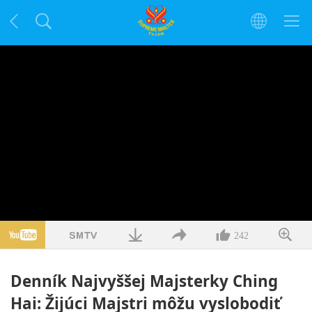
242
Denník Najvyššej Majsterky Ching
Hai: Žijúci Majstri môžu vyslobodiť