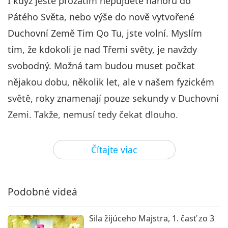
I když ještě prozatím nepůjdete nahoru do
Pátého Světa, nebo výše do nově vytvořené
Duchovní Země Tim Qo Tu, jste volní. Myslím
tím, že kdokoli je nad Třemi světy, je navždy
svobodný. Možná tam budou muset počkat
nějakou dobu, několik let, ale v našem fyzickém
světě, roky znamenají pouze sekundy v Duchovní
Zemi. Takže, nemusí tedy čekat dlouho.
Takže, Buddhové a Kristus, jakýkoli Svatý,
Čítajte viac
zachraňují všechny lidi, všechny bytosti na tomto
světě, tak dlouho, dokud jsou na tomto světě. A
Jejich energie bude přetrvávat ve světě 300, 500
Podobné videá
let poté, po Jejich Nirváně. Poté, co opustí
fyzické tělo, Jejich duchovní energie stále
Sila žijúceho Majstra, 1. časť zo 3