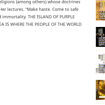
religions (among others) whose doctrines
Her lectures. “Make haste. Come to safe
8
and immortality. THE ISLAND OF PURPLE
SEA IS WHERE THE PEOPLE OF THE WORLD
9
10
11