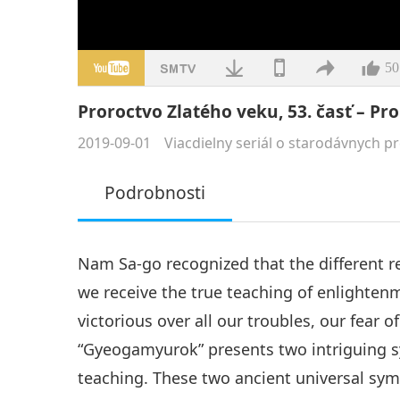
50
Proroctvo Zlatého veku, 53. časť – P
2019-09-01
Viacdielny seriál o starodávnych p
Podrobnosti
Nam Sa-go recognized that the different r
we receive the true teaching of enlighten
victorious over all our troubles, our fear 
“Gyeogamyurok” presents two intriguing sy
teaching. These two ancient universal sym