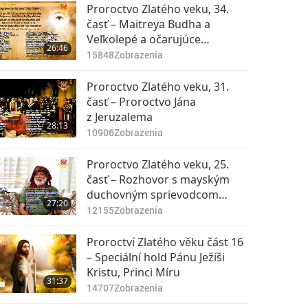
Proroctvo Zlatého
Proroctvo Zlatého veku, 34.
veku, 57. časť –
časť – Maitreya Budha a
Proroctvo Nam Sa-go
Veľkolepé a očarujúce
20:41
26:46
o Kráľovi Nebies
9403
Zobrazenia
stretnutia
15848
Zobrazenia
Proroctvo Zlatého
Proroctvo Zlatého veku, 31.
veku, 58. časť –
časť – Proroctvo Jána
Proroctvo Nam Sa-go
z Jeruzalema
26:18
28:13
o Kráľovi Nebies
7504
Zobrazenia
10906
Zobrazenia
Proroctvo Zlatého
Proroctvo Zlatého veku, 25.
veku, 59. časť –
časť – Rozhovor s mayským
Proroctvo Nam Sa-go
duchovným sprievodcom
22:34
27:20
o Kráľovi Nebies
7517
Zobrazenia
Carlosom Barriosom
12155
Zobrazenia
Proroctvo Zlatého
Proroctví Zlatého věku část 16
veku, 60. časť –
– Speciální hold Pánu Ježíši
Proroctvo Nam Sa-go
Kristu, Princi Míru
24:58
31:37
o Kráľovi Nebies
12652
Zobrazenia
14707
Zobrazenia