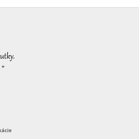
utky.
 ”
kácie