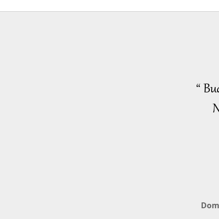
“ Bu
N
Dom