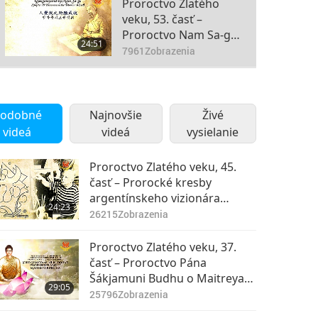
Proroctvo Zlatého
veku, 53. časť –
Proroctvo Nam Sa-go
24:51
o Kráľovi Nebies
7961
Zobrazenia
Proroctvo Zlatého
veku, 54. časť –
odobné
Najnovšie
Proroctvo Nam Sa-go
Živé
22:08
o Kráľovi Nebies
videá
videá
8335
Zobrazenia
vysielanie
Proroctvo Zlatého
Proroctvo Zlatého veku, 45.
veku, 55. časť –
časť – Prorocké kresby
Proroctvo Nam Sa-go
argentínskeho vizionára
24:56
24:23
o Kráľovi Nebies
7902
Zobrazenia
Benjamína Solari Parravicini
26215
Zobrazenia
Proroctvo Zlatého
Proroctvo Zlatého veku, 37.
veku, 56. časť –
časť – Proroctvo Pána
Proroctvo Nam Sa-go
Šákjamuni Budhu o Maitreya
28:01
29:05
o Kráľovi Nebies
7832
Zobrazenia
Budhovi
25796
Zobrazenia