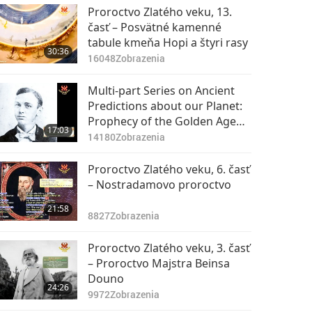
Proroctvo Zlatého
Proroctvo Zlatého veku, 13.
veku, 61. časť –
časť – Posvätné kamenné
Proroctvo Nam Sa-go
tabule kmeňa Hopi a štyri rasy
28:58
30:36
o Kráľovi Nebies
10895
Zobrazenia
16048
Zobrazenia
Multi-part Series on Ancient
Predictions about our Planet:
Prophecy of the Golden Age
17:03
Part 11 – The Prophecy of
14180
Zobrazenia
Edgar Cayce
Proroctvo Zlatého veku, 6. časť
– Nostradamovo proroctvo
21:58
8827
Zobrazenia
Proroctvo Zlatého veku, 3. časť
– Proroctvo Majstra Beinsa
Douno
24:26
9972
Zobrazenia