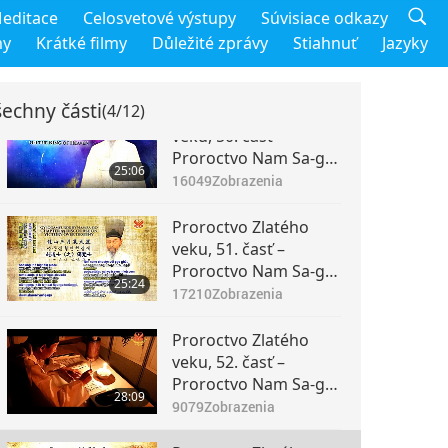
editace
Celosvetové výstupy
Súvisiace odkazy
my
Krátké filmy
Důležité zprávy
Stiahnuť
Jazyky
echny části
(4/12)
Proroctvo Zlatého
veku, 50. časť –
Proroctvo Nam Sa-go
25:06
o Kráľovi Nebies
16049
Zobrazenia
Proroctvo Zlatého
veku, 51. časť –
Proroctvo Nam Sa-go
25:24
o Kráľovi Nebies
17210
Zobrazenia
Proroctvo Zlatého
veku, 52. časť –
Proroctvo Nam Sa-go
28:09
o Kráľovi Nebies
9079
Zobrazenia