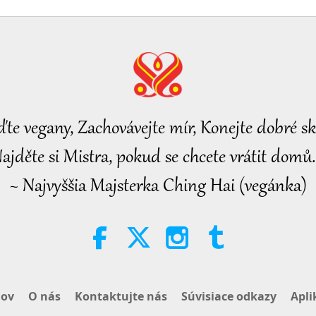
ďte vegany, Zachovávejte mír, Konejte dobré sk
ajděte si Mistra, pokud se chcete vrátit domů.
~ Najvyššia Majsterka Ching Hai (vegánka)
ov
O nás
Kontaktujte nás
Súvisiace odkazy
Apli