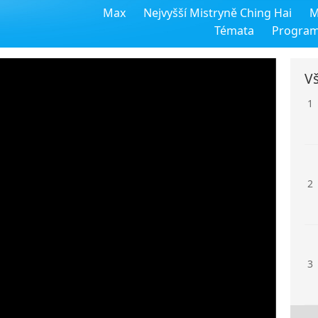
Max
Nejvyšší Mistryně Ching Hai
M
Témata
Progra
Vš
1
2
3