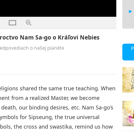
roroctvo Nam Sa-go o Kráľovi Nebies
5
redpovediach o našej planéte
P
6
eligions shared the same true teaching. When
ment from a realized Master, we become
of death, our binding desires, etc. Nam Sa-go’s
7
mbols for Sipseung, the true universal
bols, the cross and swastika, remind us how