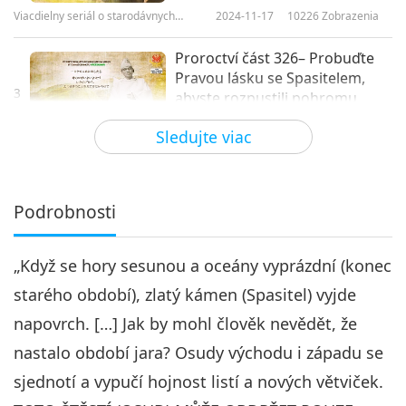
Viacdielny seriál o starodávnych
2024-11-17
10226
Zobrazenia
predpovediach o našej planéte
Proroctví část 326– Probuďte
Pravou lásku se Spasitelem,
3
abyste rozpustili pohromu
28:57
Sledujte viac
Viacdielny seriál o starodávnych
2024-11-24
9481
Zobrazenia
predpovediach o našej planéte
Proroctví část 327– Probuďte
Pravou lásku se Spasitelem,
Podrobnosti
4
abyste rozpustili pohromu
22:53
„Když se hory sesunou a oceány vyprázdní (konec
Viacdielny seriál o starodávnych
2024-12-01
8835
Zobrazenia
predpovediach o našej planéte
starého období), zlatý kámen (Spasitel) vyjde
Prophecy Part 328: Awaken
napovrch. […] Jak by mohl člověk nevědět, že
True Love with the Savior to
5
Dissolve Calamity - Brandon
nastalo období jara? Osudy východu i západu se
25:12
Biggs P1
sjednotí a vypučí hojnost listí a nových větviček.
Viacdielny seriál o starodávnych
2024-12-08
10194
Zobrazenia