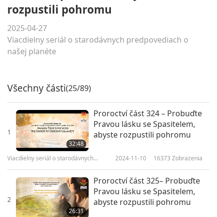
rozpustili pohromu
2025-04-27
Viacdielny seriál o starodávnych predpovediach o
našej planéte
Všechny části
(25/89)
Proroctví část 324 – Probuďte
Pravou lásku se Spasitelem,
1
abyste rozpustili pohromu
32:48
Viacdielny seriál o starodávnych
2024-11-10
16373
Zobrazenia
predpovediach o našej planéte
Proroctví část 325– Probuďte
Pravou lásku se Spasitelem,
2
abyste rozpustili pohromu
26:31