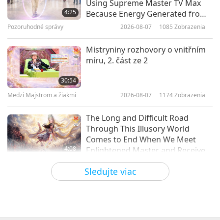
Using Supreme Master TV Max
nohami, 1. časť zo 3
4:25
Because Energy Generated from
It Is Far More Powerful than Any
Pozoruhodné správy
2026-08-07
1085
Zobrazenia
37:43
Negative Entity
Medzi Majstrom a žiakmi
2018-08-25
11163
Zobrazenia
Mistryniny rozhovory o vnitřním
míru, 2. část ze 2
Budhistické príbehy: Dievča, čo sa
narodilo s kusom hodvábnej
30:54
látky, 1. časť zo 3
Medzi Majstrom a žiakmi
2026-08-07
1174
Zobrazenia
32:11
Medzi Majstrom a žiakmi
2018-08-19
7852
Zobrazenia
The Long and Difficult Road
Through This Illusory World
Comes to End When We Meet
4:08
Enlightened Master and Receive
Initiation
Pozoruhodné správy
2026-08-06
1172
Zobrazenia
Sledujte viac
Pozoruhodné správy
35:06