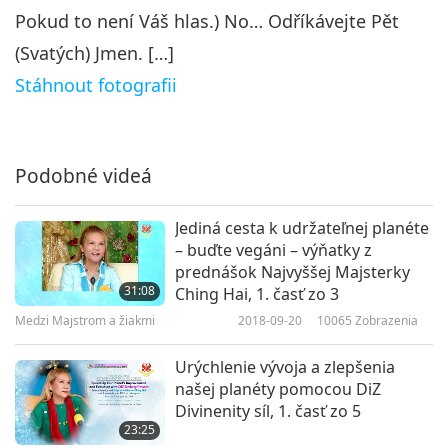
Medzi Majstrom a žiakmi
2024-02-14
5469
Zobrazenia
Pokud to není Váš hlas.) No… Odříkávejte Pět
(Svatých) Jmen. […]
Viera a skúsenosti, 7. časť z 12
Stáhnout fotografii
7
24:25
Medzi Majstrom a žiakmi
2024-02-15
5630
Zobrazenia
Podobné videá
Viera a skúsenosti, 8. časť z 12
Jediná cesta k udržateľnej planéte
8
– buďte vegáni – výňatky z
20:48
prednášok Najvyššej Majsterky
31:08
Medzi Majstrom a žiakmi
2024-02-16
5338
Zobrazenia
Ching Hai, 1. časť zo 3
Medzi Majstrom a žiakmi
2018-09-20
10065
Zobrazenia
Viera a skúsenosti, 9. časť z 12
Urýchlenie vývoja a zlepšenia
9
našej planéty pomocou DiZ
25:32
Divinenity síl, 1. časť zo 5
23:25
Medzi Majstrom a žiakmi
2024-02-17
5249
Zobrazenia