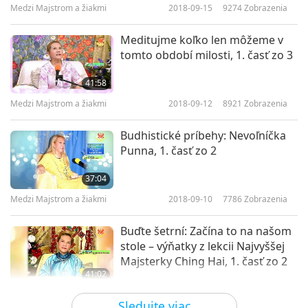
Medzi Majstrom a žiakmi
2018-09-15
9274
Zobrazenia
Viera a skúsenosti, 10. časť z 12
Meditujme koľko len môžeme v
10
tomto období milosti, 1. časť zo 3
26:40
41:58
Medzi Majstrom a žiakmi
2024-02-18
5049
Zobrazenia
Medzi Majstrom a žiakmi
2018-09-12
8921
Zobrazenia
Viera a skúsenosti, 11. časť z 12
Budhistické príbehy: Nevoľníčka
11
Punna, 1. časť zo 2
26:00
37:04
Medzi Majstrom a žiakmi
2024-02-19
5711
Zobrazenia
Medzi Majstrom a žiakmi
2018-09-10
7786
Zobrazenia
Viera a skúsenosti, 12. časť z 12
Buďte šetrní: Začína to na našom
12
stole – výňatky z lekcii Najvyššej
24:55
Majsterky Ching Hai, 1. časť zo 2
41:02
Medzi Majstrom a žiakmi
2024-02-20
5372
Zobrazenia
Medzi Majstrom a žiakmi
2018-09-08
7294
Zobrazenia
Sledujte viac