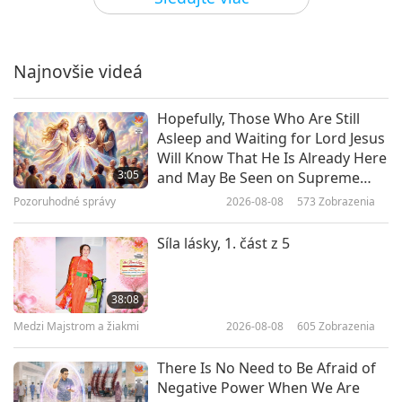
Sila žijúceho Majstra, 1. časť zo 3
Najnovšie videá
40:04
Medzi Majstrom a žiakmi
2018-09-05
8282
Zobrazenia
Hopefully, Those Who Are Still
Asleep and Waiting for Lord Jesus
Denník Najvyššej Majsterky Ching
Will Know That He Is Already Here
Hai o Nebeských spojeniach, 1.
3:05
and May Be Seen on Supreme
časť zo 6
Master Television
Pozoruhodné správy
2026-08-08
573
Zobrazenia
33:50
Medzi Majstrom a žiakmi
2018-08-30
8111
Zobrazenia
Síla lásky, 1. část z 5
Vegánstvo: Cesta k mieru –
výňatky z prednášok Najvyššej
38:08
Majsterky Ching Hai, 1. časť zo 2
Medzi Majstrom a žiakmi
2026-08-08
605
Zobrazenia
31:53
Medzi Majstrom a žiakmi
2018-08-28
7629
Zobrazenia
There Is No Need to Be Afraid of
Negative Power When We Are
Veci v našom svete sú hore