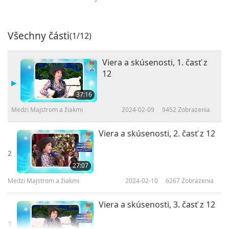
Všechny části
(1/12)
Viera a skúsenosti, 1. časť z
12
37:16
Medzi Majstrom a žiakmi
2024-02-09
9452
Zobrazenia
Viera a skúsenosti, 2. časť z 12
2
27:07
Medzi Majstrom a žiakmi
2024-02-10
6267
Zobrazenia
Viera a skúsenosti, 3. časť z 12
3