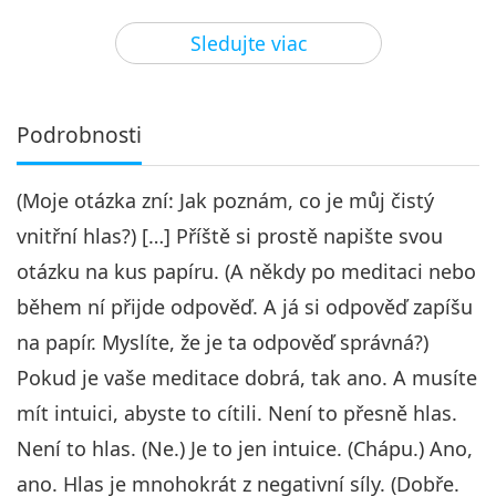
20:11
Sledujte viac
Medzi Majstrom a žiakmi
2024-02-11
6517
Zobrazenia
Viera a skúsenosti, 4. časť z 12
Podrobnosti
4
24:05
(Moje otázka zní: Jak poznám, co je můj čistý
Medzi Majstrom a žiakmi
2024-02-12
5820
Zobrazenia
vnitřní hlas?) […] Příště si prostě napište svou
Viera a skúsenosti, 5. časť z 12
otázku na kus papíru. (A někdy po meditaci nebo
5
během ní přijde odpověď. A já si odpověď zapíšu
21:39
na papír. Myslíte, že je ta odpověď správná?)
Medzi Majstrom a žiakmi
2024-02-13
5813
Zobrazenia
Pokud je vaše meditace dobrá, tak ano. A musíte
Viera a skúsenosti, 6. časť z 12
mít intuici, abyste to cítili. Není to přesně hlas.
Není to hlas. (Ne.) Je to jen intuice. (Chápu.) Ano,
6
23:10
ano. Hlas je mnohokrát z negativní síly. (Dobře.