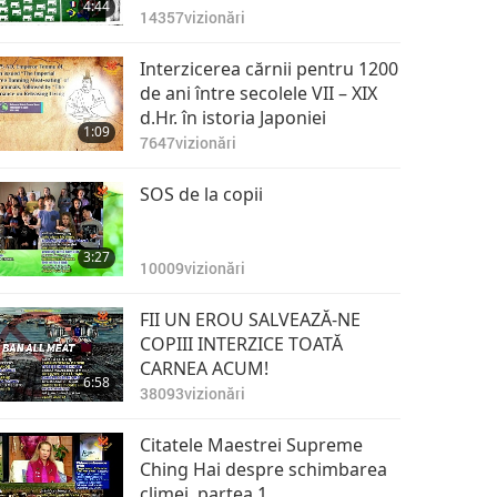
4:44
14357
vizionări
Interzicerea cărnii pentru 1200
de ani între secolele VII – XIX
d.Hr. în istoria Japoniei
1:09
7647
vizionări
SOS de la copii
3:27
10009
vizionări
FII UN EROU SALVEAZĂ-NE
COPIII INTERZICE TOATĂ
CARNEA ACUM!
6:58
38093
vizionări
Citatele Maestrei Supreme
Ching Hai despre schimbarea
climei, partea 1