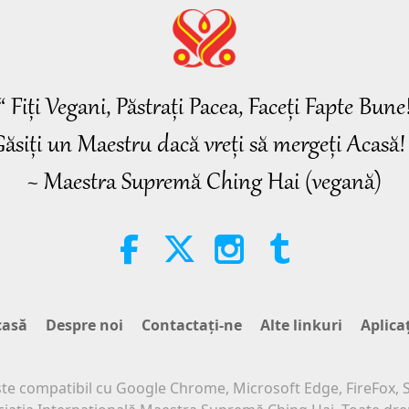
“ Fiți Vegani, Păstrați Pacea, Faceți Fapte Bune
ăsiți un Maestru dacă vreți să mergeți Acasă!
~ Maestra Supremă Ching Hai (vegană)
casă
Despre noi
Contactaţi-ne
Alte linkuri
Aplica
ste compatibil cu Google Chrome, Microsoft Edge, FireFox, S