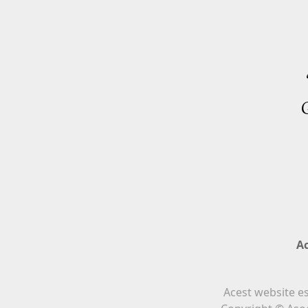
G
A
Acest website e