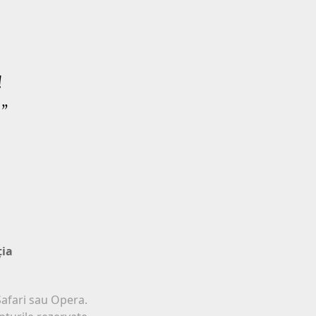
!
 ”
ţia
afari sau Opera.