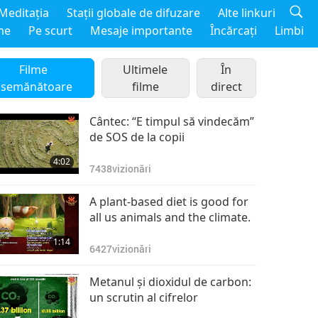
Meditaţia
Staţii globale de difuzare
Alte linkuri
me
Pe scurt
Mesaje importante
Încărcaţi
Limbi
Filme
Ultimele
În
asemănătoare
filme
direct
Cântec: “E timpul să vindecăm”
de SOS de la copii
4:02
7438
vizionări
A plant-based diet is good for
all us animals and the climate.
1:14
6427
vizionări
Metanul şi dioxidul de carbon:
un scrutin al cifrelor