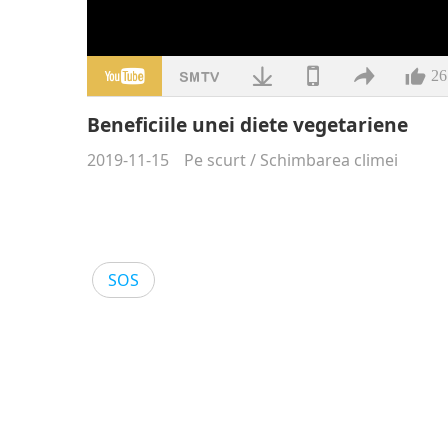
26
Beneficiile unei diete vegetariene
2019-11-15
Pe scurt
/
Schimbarea climei
SOS