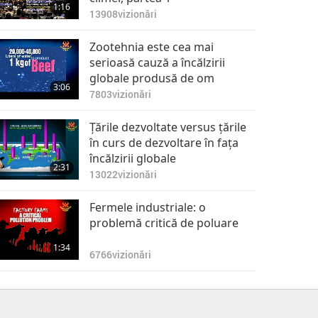
1:16
13908
vizionări
Zootehnia este cea mai
serioasă cauză a încălzirii
globale produsă de om
3:06
7803
vizionări
Ţările dezvoltate versus ţările
în curs de dezvoltare în faţa
încălzirii globale
2:31
13022
vizionări
Fermele industriale: o
problemă critică de poluare
1:34
6766
vizionări