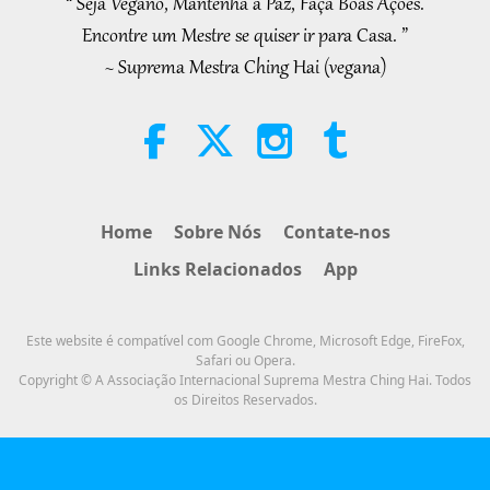
“ Seja Vegano, Mantenha a Paz, Faça Boas Ações.
32:19
Encontre um Mestre se quiser ir para Casa. ”
Séries de várias partes sobre as
2026-08-09
791
Visualizações
~ Suprema Mestra Ching Hai (vegana)
Previsões Antigas sobre o Nosso
Planeta
O Poder do Amor, Parte 2 de 5
32:43
Entre Mestra e Discípulos
2026-08-09
797
Visualizações
Home
Sobre Nós
Contate-nos
Hopefully, Those Who Are Still
Links Relacionados
App
Asleep and Waiting for Lord Jesus
Will Know That He Is Already Here
3:05
and May Be Seen on Supreme
Este website é compatível com Google Chrome, Microsoft Edge, FireFox,
Master Television
Notícias de Destaque
2026-08-08
1068
Visualizações
Safari ou Opera.
Copyright © A Associação Internacional Suprema Mestra Ching Hai. Todos
os Direitos Reservados.
Notícias de Destaque
35:07