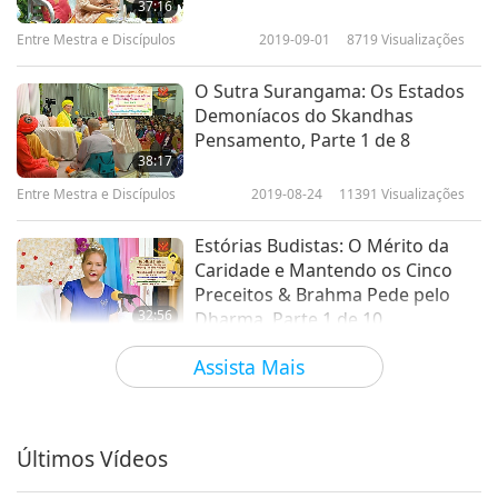
37:16
Entre Mestra e Discípulos
2019-09-01
8719
Visualizações
O Sutra Surangama: Os Estados
Demoníacos do Skandhas
Pensamento, Parte 1 de 8
38:17
Entre Mestra e Discípulos
2019-08-24
11391
Visualizações
Estórias Budistas: O Mérito da
Caridade e Mantendo os Cinco
Preceitos & Brahma Pede pelo
32:56
Dharma, Parte 1 de 10
Entre Mestra e Discípulos
2019-08-14
9494
Visualizações
Assista Mais
Cuidando dos Desabrigados
Como Nossa Família - Parte 1 de 4
Últimos Vídeos
36:31