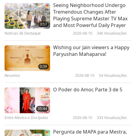
Entre Mestra e Discípulos
2019-08-10
7932
Visualizações
Seeing Neighborhood Undergo
Tremendous Changes After
A Estória da Criação - Parte 1 de 4
Playing Supreme Master TV Max
3:57
and Most Powerful Daily Prayer
Notícias de Destaque
2026-08-10
346
Visualizações
34:25
Entre Mestra e Discípulos
2019-08-06
12636
Visualizações
Wishing our Jain viewers a Happy
Paryushan Mahaparva!
O Sutra Surangama: Os Estados
Demoníacos dos Sentimentos
0:39
Skandhas (Continuação), Parte 1
Resumos
2026-08-10
54
Visualizações
43:00
de 7
Entre Mestra e Discípulos
2019-07-30
11962
Visualizações
O Poder do Amor, Parte 3 de 5
Histórias Budistas: Os Nomes dos
Budas e o Mérito e a Virtude de
35:44
Dar, Parte 1 de 7
Entre Mestra e Discípulos
2026-08-10
333
Visualizações
30:18
Entre Mestra e Discípulos
2019-07-23
11356
Visualizações
Pergunta de MAPA para Mestra,