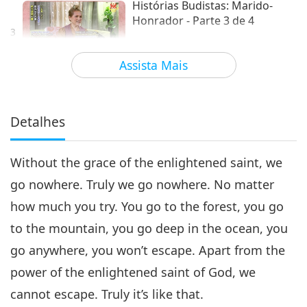
Histórias Budistas: Marido-
Honrador - Parte 3 de 4
3
29:28
Assista Mais
Entre Mestra e Discípulos
2018-03-22
7061
Visualizações
Histórias Budistas: Marido-
Honrador - Parte 4 de 4
Detalhes
4
28:31
Without the grace of the enlightened saint, we
Entre Mestra e Discípulos
2018-03-23
6526
Visualizações
go nowhere. Truly we go nowhere. No matter
how much you try. You go to the forest, you go
to the mountain, you go deep in the ocean, you
go anywhere, you won’t escape. Apart from the
power of the enlightened saint of God, we
cannot escape. Truly it’s like that.