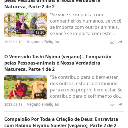
pelas Pessoas-animais é Nossa Verdadeira
contribuindo para a destruição
Natureza, Parte 2 de 2
da Terra e a violência que a
“Se você se importa com
acarreta.
companheiros humanos, se você
se importa com outros animais,
13:26
se você se importa com este
planeta, isso é algo que você
Vegano e Religião
2022-02-19
pode fazer. Isso (ser vegano) não
é um sacrifício, pelo contrário,
O Venerado Tashi Nyima (vegano) – Compaixão
você será feliz.”
pelas Pessoas-animais é Nossa Verdadeira
Natureza, Parte 1 de 2
“Se contribuo para o bem-estar
dos outros, estou contribuindo
para o meu próprio bem-estar. Se
14:13
contribuo para o sofrimento dos
outros, estou contribuindo para o
Vegano e Religião
2022-02-18
meu próprio sofrimento.”
Compaixão Por Toda a Criação de Deus: Entrevista
com Rabino Eliyahu Soiefer (vegano), Parte 2 de 2