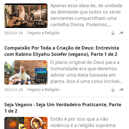
Apenas essa ideia de, de unidade
da divindade que todos os seres
sencientes compartilham uma
14:40
centelha Divina. Podemos,
contanto que possamos
Vegano e Religião
2022-01-29
encontrar um terreno comum,
coisas que temos e sobre as
Compaixão Por Toda a Criação de Deus: Entrevista
quais construir e tentar fazer um
com Rabino Eliyahu Soiefer (vegano), Parte 1 de 2
planeta harmonioso, um mundo
O plano original de Deus para a
harmonioso.
humanidade era que devemos
adotar uma dieta baseada em
12:13
planta. Isso é uma coisa incrível
que muitas pessoas
Vegano e Religião
2022-01-28
desconhecem.
Seja Vegano - Seja Um Verdadeiro Praticante, Parte
1 de 2
Então é por isso que a não
violência é a religião suprema;