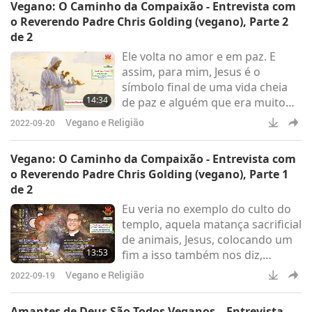
Vegano: O Caminho da Compaixão - Entrevista com
preparando para o sucesso, mas
o Reverendo Padre Chris Golding (vegano), Parte 2
também há energia, e os Judeus
de 2
devem entender que somos o
Ele volta no amor e em paz. E
que comemos mais do que
assim, para mim, Jesus é o
qualquer outro.
símbolo final de uma vida cheia
14:34
de paz e alguém que era muito
radical da maneira que Ele
Vegano e Religião
2022-09-20
desafiou o status quo das
normas culturais e religiosas.
Vegano: O Caminho da Compaixão - Entrevista com
o Reverendo Padre Chris Golding (vegano), Parte 1
de 2
Eu veria no exemplo do culto do
templo, aquela matança sacrificial
de animais, Jesus, colocando um
13:53
fim a isso também nos diz,
precisamos nos mudar para um
Vegano e Religião
2022-09-19
lugar onde estamos acabando
com toda matança desnecessária
Amantes de Deus São Todos Veganos – Entrevista