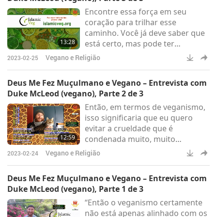
Encontre essa força em seu
coração para trilhar esse
caminho. Você já deve saber que
13:28
está certo, mas pode ter
dificuldade em aplicá-lo. Elimine
Vegano e Religião
2023-02-25
passo a passo os produtos de
origem animal da sua dieta. É
Deus Me Fez Muçulmano e Vegano – Entrevista com
assim que muitas pessoas
Duke McLeod (vegano), Parte 2 de 3
entram no veganismo.
Então, em termos de veganismo,
isso significaria que eu quero
evitar a crueldade que é
12:59
condenada muito, muito
claramente no Alcorão e no
Vegano e Religião
2023-02-24
Hadith.
Deus Me Fez Muçulmano e Vegano – Entrevista com
Duke McLeod (vegano), Parte 1 de 3
“Então o veganismo certamente
não está apenas alinhado com os