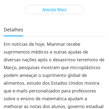
3
32:45
Assista Mais
Notícias de Destaque
2025-05-03
2101
Visualizações
Notícias de Destaque
Detalhes
4
34:33
Em notícias de hoje, Mianmar recebe
Notícias de Destaque
2025-05-04
2222
Visualizações
suprimentos médicos e outras ajudas de
Notícias de Destaque
diversas nações após o desastroso terremoto de
Março, pesquisas mostram que microplásticos
5
35:51
podem ameaçar o suprimento global de
Notícias de Destaque
2025-05-05
1995
Visualizações
alimentos, estudo dos Estados Unidos mostra
que e-mails personalizados para professores
Notícias de Destaque
sobre o ensino de matemática ajudam a
6
melhorar as notas dos alunos, governo estadual
39:07