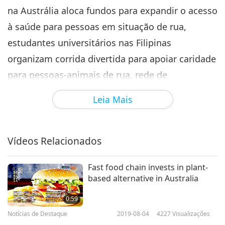
na Austrália aloca fundos para expandir o acesso
Notícias de Destaque
2025-05-06
2055
Visualizações
à saúde para pessoas em situação de rua,
Notícias de Destaque
estudantes universitários nas Filipinas
7
organizam corrida divertida para apoiar caridade
33:57
para pessoas-animais de rua, rede de
Notícias de Destaque
2025-05-07
1945
Visualizações
hipermercados francesa adiciona nova linha de
Leia Mais
Notícias de Destaque
produtos veganos e pessoa-cachorro ajuda
veterano deficiente nos Estados Unidos a ter
8
uma vida ativa.
35:08
Vídeos Relacionados
Notícias de Destaque
2025-05-08
2182
Visualizações
Transmissão de NOTÍCIAS DIÁRIAS
Fast food chain invests in plant-
Notícias de Destaque
based alternative in Australia
9
0:59
36:40
Notícias de Destaque
2019-08-04
4227
Visualizações
Notícias de Destaque
2025-05-09
1994
Visualizações