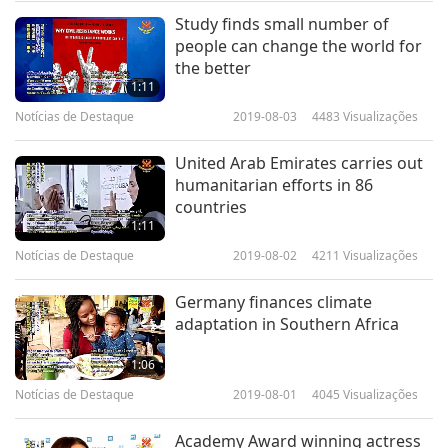
Study finds small number of
Notícias de Destaque
people can change the world for
the better
10
1:11
32:38
Notícias de Destaque
2019-08-03
4483
Visualizações
Notícias de Destaque
2025-05-10
1964
Visualizações
United Arab Emirates carries out
Notícias de Destaque
humanitarian efforts in 86
countries
11
1:11
36:04
Notícias de Destaque
2019-08-02
4211
Visualizações
Notícias de Destaque
2025-05-11
2072
Visualizações
Germany finances climate
Notícias de Destaque
adaptation in Southern Africa
12
1:06
34:55
Notícias de Destaque
2019-08-01
4045
Visualizações
Notícias de Destaque
2025-05-12
1767
Visualizações
Academy Award winning actress