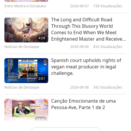
recyclables
16
Entre Mestra e Discípulos
2026-08-07
739
Visualizações
1:04
36:49
Notícias de Destaque
2019-07-24
4669
Visualizações
The Long and Difficult Road
Notícias de Destaque
2025-05-16
1681
Visualizações
Through This Illusory World
Duckling get reunited with their
Comes to End When We Meet
Notícias de Destaque
mom in Canada
4:08
Enlightened Master and Receive
Initiation
17
Notícias de Destaque
2026-08-06
832
Visualizações
0:56
32:45
Notícias de Destaque
2019-07-24
4666
Visualizações
Spanish court upholds rights of
Notícias de Destaque
2025-05-17
1795
Visualizações
vegan meat producer in legal
Denmarks taxis to be all zero
challenge.
Notícias de Destaque
emission
2:01
18
Notícias de Destaque
2026-08-06
392
Visualizações
0:52
36:53
Notícias de Destaque
2019-07-20
4523
Visualizações
Canção Emocionante de uma
Notícias de Destaque
2025-05-18
1860
Visualizações
Pessoa-Ave, Parte 1 de 2
Notícias de Destaque
38:45
19
Entre Mestra e Discípulos
2026-08-06
1044
Visualizações