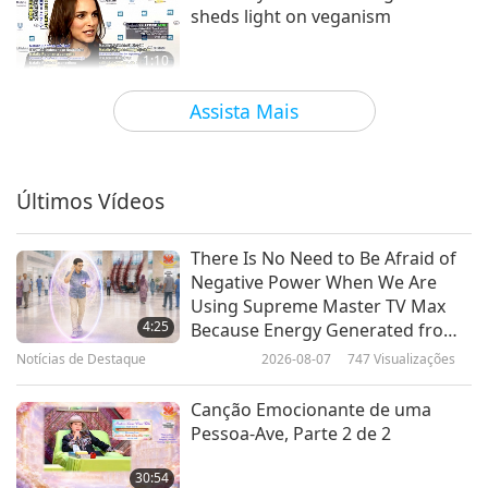
Notícias de Destaque
sheds light on veganism
13
1:10
36:48
Notícias de Destaque
2019-07-29
4756
Visualizações
Assista Mais
Notícias de Destaque
2025-05-13
1750
Visualizações
Korean arrists perform for peace
Notícias de Destaque
Últimos Vídeos
14
1:21
34:01
Notícias de Destaque
2019-07-29
4165
Visualizações
There Is No Need to Be Afraid of
Notícias de Destaque
2025-05-14
1704
Visualizações
Negative Power When We Are
Vegan egg product available in
Using Supreme Master TV Max
Notícias de Destaque
China
4:25
Because Energy Generated from
It Is Far More Powerful than Any
Notícias de Destaque
2026-08-07
747
Visualizações
1:26
Negative Entity
35:22
Notícias de Destaque
2019-07-27
4812
Visualizações
Canção Emocionante de uma
Notícias de Destaque
2025-05-15
1909
Visualizações
Pessoa-Ave, Parte 2 de 2
United States scientists create
Notícias de Destaque
robot that categorizes
30:54