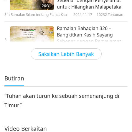
Sebenar dengan Penyelamat
26:31
untuk Hilangkan Malapetaka
Siri Ramalan Silam tentang Planet Kita
2024-11-17
10232
Tontonan
Ramalan Bahagian 326 –
Bangkitkan Kasih Sayang
3
Sebenar dengan Penyelamat
28:57
untuk Hilangkan Malapetaka
Saksikan Lebih Banyak
Siri Ramalan Silam tentang Planet Kita
2024-11-24
9485
Tontonan
Ramalan Bahagian 327 –
Bangkitkan Kasih Sayang
Butiran
4
Sebenar dengan Penyelamat
22:53
untuk Hilangkan Malapetaka
“Tuhan akan turun ke sebuah semenanjung di
Siri Ramalan Silam tentang Planet Kita
2024-12-01
8842
Tontonan
Timur.”
Ramalan Bahagian 328 –
Bangkitkan Kasih Sayang
5
Sebenar dengan Penyelamat
Video Berkaitan
25:12
untuk Hilangkan Malapetaka