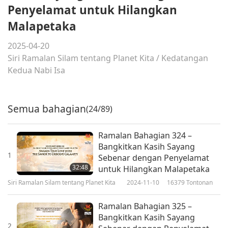
Penyelamat untuk Hilangkan
Malapetaka
2025-04-20
Siri Ramalan Silam tentang Planet Kita
/
Kedatangan
Kedua Nabi Isa
Semua bahagian
(24/89)
Ramalan Bahagian 324 –
Bangkitkan Kasih Sayang
1
Sebenar dengan Penyelamat
32:48
untuk Hilangkan Malapetaka
Siri Ramalan Silam tentang Planet Kita
2024-11-10
16379
Tontonan
Ramalan Bahagian 325 –
Bangkitkan Kasih Sayang
2