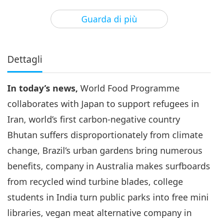
3
34:50
Guarda di più
Notizie degne di nota
2025-04-03
2008
Visualizzazioni
Notizie degne di nota
Dettagli
4
31:11
In today’s news,
World Food Programme
Notizie degne di nota
2025-04-04
2037
Visualizzazioni
collaborates with Japan to support refugees in
Notizie degne di nota
Iran, world’s first carbon-negative country
Bhutan suffers disproportionately from climate
5
31:51
change, Brazil’s urban gardens bring numerous
Notizie degne di nota
2025-04-05
2002
Visualizzazioni
benefits, company in Australia makes surfboards
from recycled wind turbine blades, college
Notizie degne di nota
students in India turn public parks into free mini
6
libraries, vegan meat alternative company in
34:36