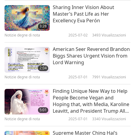
Sharing Inner Vision About
“Oh, it’s first class! We take good care of every
Notizie degne di nota
Master’s Past Life as Her
Excellency Eva Perón
single customer. Just look at our service
10
3:28
appointment book, it’s all filled up with repair
37:31
Notizie degne di nota
2025-07-02
3493
Visualizzazioni
requests.”
Notizie degne di nota
2025-04-10
2130
Visualizzazioni
American Seer Reverend Brandon
?!
Notizie degne di nota
Biggs Shares Urgent Vision from
Lord Warning
11
2:04
And now we have a heartline from Tuệ Nhi in
33:25
Notizie degne di nota
2025-07-01
7991
Visualizzazioni
Âu Lạc, also known as Vietnam
Notizie degne di nota
2025-04-11
2050
Visualizzazioni
Finding Unique New Way to Help
Streaming di NOTIZIE QUOTIDIANE
Notizie degne di nota
People Become Vegan and
Hoping that, with Media, Karoline
12
5:01
Leavitt, and President Trump All
34:59
Soon Understand Primary Cause
Notizie degne di nota
2025-07-01
3340
Visualizzazioni
of Climate Change Is Eating
Notizie degne di nota
2025-04-12
1978
Visualizzazioni
Animal-people Meat
Supreme Master Ching Hai’s