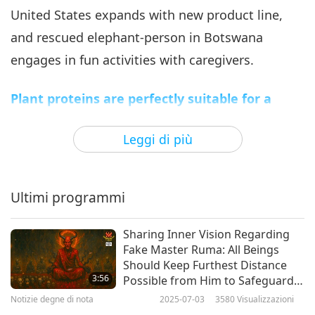
United States expands with new product line,
Notizie degne di nota
2025-04-06
2039
Visualizzazioni
and rescued elephant-person in Botswana
Notizie degne di nota
engages in fun activities with caregivers.
7
35:10
Plant proteins are perfectly suitable for a
Notizie degne di nota
2025-04-07
1957
Visualizzazioni
healthy vegan lifestyle. Here is a tip on how
Leggi di più
you can make a high protein crispy salt and
Notizie degne di nota
vinegar air-fried tofu.
8
29:33
Ultimi programmi
Now, it’s time to open the hilarity snack box
Notizie degne di nota
2025-04-08
1946
Visualizzazioni
and savor the upcoming joke. It’s entitled
Sharing Inner Vision Regarding
Notizie degne di nota
“Extra Miles.”
Fake Master Ruma: All Beings
Should Keep Furthest Distance
9
A skeptical buyer asked a used car dealer:
3:56
Possible from Him to Safeguard
33:45
Themselves
Notizie degne di nota
2025-07-03
3580
Visualizzazioni
“How is your service post-purchase?”
Notizie degne di nota
2025-04-09
2138
Visualizzazioni