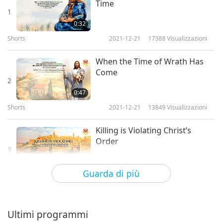
Time
1
0:32
Shorts
2021-12-21
17388
Visualizzazioni
When the Time of Wrath Has
Come
2
0:47
Shorts
2021-12-21
13849
Visualizzazioni
Killing is Violating Christ’s
Order
3
0:45
Guarda di più
Shorts
2021-12-21
12471
Visualizzazioni
All Debts Will Be Paid
Ultimi programmi
4