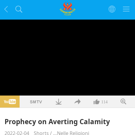
114
Prophecy on Averting Calamity
2022-02-04
Shorts
/
…Nelle Religioni