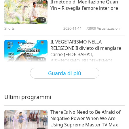
Il metodo di Meditazione Quan
Shorts
2022-01-23
12837
Visualizzazioni
Yin – Risveglia l’amore interiore
A Norse Prophecy for Our
1:47
Times
Shorts
2020-11-11
73909
Visualizzazioni
8
0:32
IL VEGETARISMO NELLA
Shorts
2022-01-22
10892
Visualizzazioni
RELIGIONE Il divieto di mangiare
carne (FEDE BAHA'I,
If Humankind Does Not Repent
4:55
BISHNOISMO, BUDDHISMO)
Shorts
2020-05-05
14233
Visualizzazioni
9
Guarda di più
0:46
Proibizione dell’Alcool nelle
Shorts
2022-01-22
12019
Visualizzazioni
Religioni
Ultimi programmi
The Lord’s Teaching for the
4:23
Last Days
Shorts
2019-11-06
14667
Visualizzazioni
10
There Is No Need to Be Afraid of
0:58
Negative Power When We Are
GENTILEZZA VERSO GLI ANIMALI
Using Supreme Master TV Max
Shorts
2022-01-22
11780
Visualizzazioni
NELLE RELIGIONI, parte 1 di 3