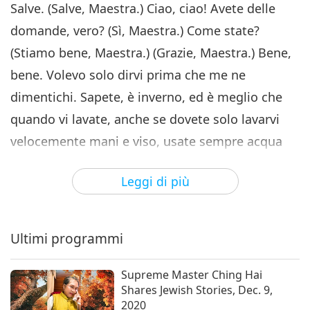
Salve. (Salve, Maestra.) Ciao, ciao! Avete delle
domande, vero? (Sì, Maestra.) Come state?
(Stiamo bene, Maestra.) (Grazie, Maestra.) Bene,
bene. Volevo solo dirvi prima che me ne
dimentichi. Sapete, è inverno, ed è meglio che
quando vi lavate, anche se dovete solo lavarvi
velocemente mani e viso, usate sempre acqua
calda. Va bene? (Va bene, Maestra.) (Sì, Maestra.)
Leggi di più
Perché se vi lavate e uscite al freddo, potrebbe
essere doloroso. (Sì, Maestra.) Dopo un po', no?
Quindi, prendetevi cura di voi. (Sì, Maestra.)
Ultimi programmi
Grazie, Maestra. So che siete dei duri, ma... se
abbiamo l'acqua calda, perché no? (Sì, Maestra.)
Supreme Master Ching Hai
Shares Jewish Stories, Dec. 9,
(Sì.) Anch'io ero abituata a lavare con acqua
2020