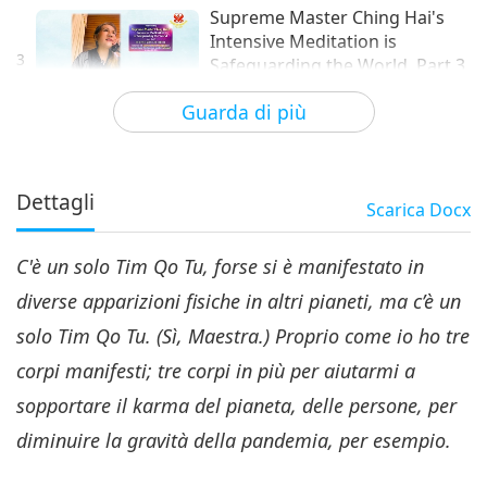
Supreme Master Ching Hai's
Intensive Meditation is
3
Safeguarding the World, Part 3
30:56
of 5
Guarda di più
Tra Maestra e discepoli
2020-12-15
8237
Visualizzazioni
Supreme Master Ching Hai's
Intensive Meditation is
Dettagli
Scarica
Docx
4
Safeguarding the World, Part 4
30:48
of 5
C'è un solo Tim Qo Tu, forse si è manifestato in
Tra Maestra e discepoli
2020-12-16
8135
Visualizzazioni
diverse apparizioni fisiche in altri pianeti, ma c’è un
Supreme Master Ching Hai's
solo Tim Qo Tu. (Sì, Maestra.) Proprio come io ho tre
Intensive Meditation is
5
Safeguarding the World, Part 5
corpi manifesti; tre corpi in più per aiutarmi a
34:08
of 5
sopportare il karma del pianeta, delle persone, per
Tra Maestra e discepoli
2020-12-17
8991
Visualizzazioni
diminuire la gravità della pandemia, per esempio.