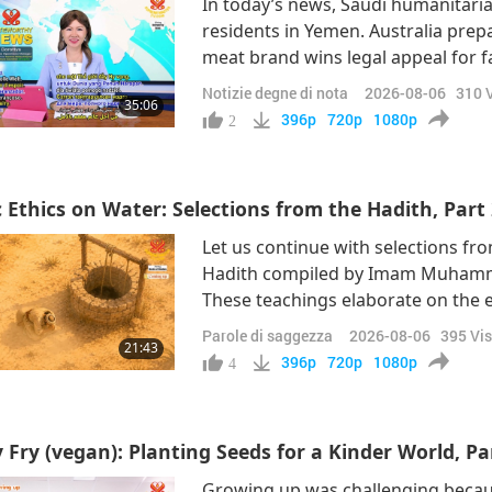
In today’s news, Saudi humanitari
residents in Yemen. Australia prep
meat brand wins legal appeal for 
new hubs to support youth develo
Notizie degne di nota
2026-08-06
310
V
35:06
into learning spaces for Ugandan s
396p
720p
1080p
2
 Ethics on Water: Selections from the Hadith, Part 
Let us continue with selections fro
Hadith compiled by Imam Muhammad
These teachings elaborate on the e
the humane treatment of animal-pe
Parole di saggezza
2026-08-06
395
Vis
21:43
superiority of providing waterِ Sa
396p
720p
1080p
4
Fry (vegan): Planting Seeds for a Kinder World, Par
Growing up was challenging because