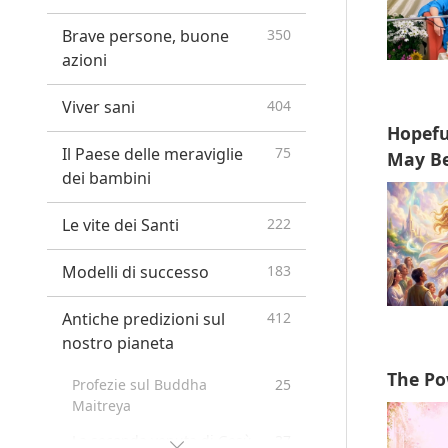
Brave persone, buone
350
azioni
Viver sani
404
Hopefu
Il Paese delle meraviglie
75
May Be
dei bambini
Le vite dei Santi
222
Modelli di successo
183
Antiche predizioni sul
412
nostro pianeta
The Po
Profezie sul Buddha
25
Maitreya
La seconda venuta di Gesù
37