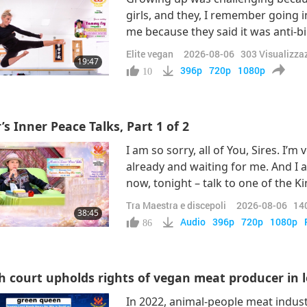
girls, and they, I remember going i
me because they said it was anti-bib
principles of the Bible. And it was 
Elite vegan
2026-08-06
303
Visualizza
19:47
in for me. I wanted to show them t
396p
720p
1080p
10
s Inner Peace Talks, Part 1 of 2
I am so sorry, all of You, Sires. I’m
already and waiting for me. And I a
now, tonight – talk to one of the 
obstructs the meeting.” Oh my GOD, I 
Tra Maestra e discepoli
2026-08-06
14
38:45
to you as soon as the King, the first
Audio
396p
720p
1080p
86
h court upholds rights of vegan meat producer in l
In 2022, animal-people meat indus