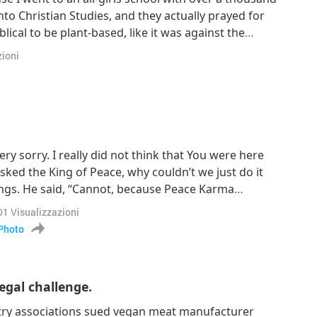
nto Christian Studies, and they actually prayed for
lical to be plant-based, like it was against the
really challenging, and I think that’s where sport came
zioni
hat actually you
 very sorry. I really did not think that You were here
sked the King of Peace, why couldn’t we just do it
Kings. He said, “Cannot, because Peace Karma
felt so disappointed. […] Alright, let’s pray. I’ll talk
01
Visualizzazioni
 King of thi
Photo
egal challenge.
try associations sued vegan meat manufacturer