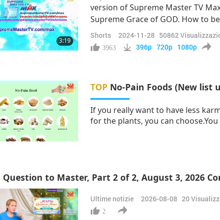
version of Supreme Master TV Max
Supreme Grace of GOD. How to best u
many devices as possible. Buy more
Shorts
2024-11-28
50862
Visualizzazi
3:19
anything. The more the better. Spr
396p
720p
1080p
3963
TOP
No-Pain Foods (New list 
If you really want to have less kar
for the plants, you can choose.You 
eat.I have done a little research in
at all or very little pain.
 Question to Master, Part 2 of 2, August 3, 2026 C
Ultime notizie
2026-08-08
20
Visualizz
2