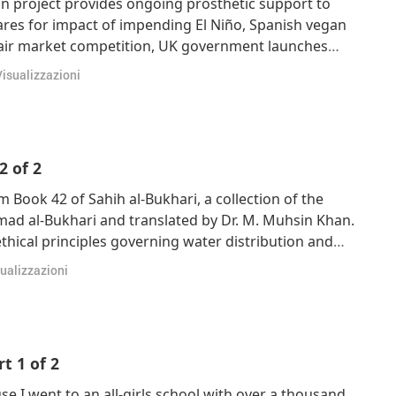
an project provides ongoing prosthetic support to
ares for impact of impending El Niño, Spanish vegan
fair market competition, UK government launches
pment, US volunteers transform shipping containers
isualizzazioni
tudents, Canada invests in projec
2 of 2
m Book 42 of Sahih al-Bukhari, a collection of the
 al-Bukhari and translated by Dr. M. Muhsin Khan.
thical principles governing water distribution and
rsons. Book 42 Water Distribution Chapter 9 The
ualizzazioni
hih al-Bukhari 2364 “Narrated As
t 1 of 2
 I went to an all-girls school with over a thousand