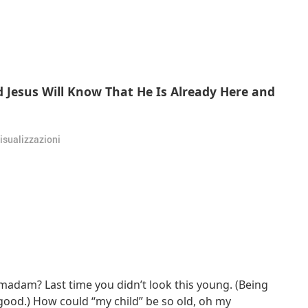
d Jesus Will Know That He Is Already Here and
isualizzazioni
dam? Last time you didn’t look this young. (Being
k good.) How could “my child” be so old, oh my