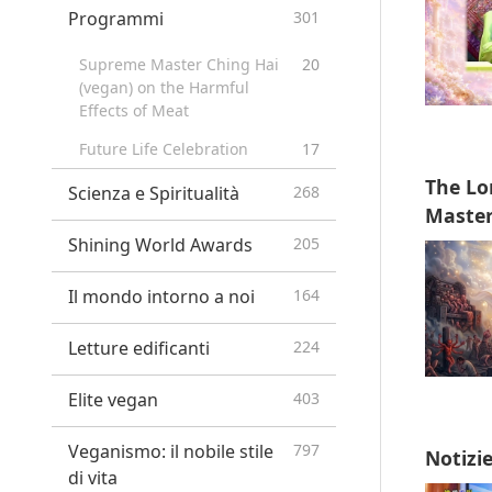
Programmi
301
Supreme Master Ching Hai
20
(vegan) on the Harmful
Effects of Meat
Future Life Celebration
17
The Lo
Scienza e Spiritualità
268
Master
Shining World Awards
205
Il mondo intorno a noi
164
Letture edificanti
224
Elite vegan
403
Veganismo: il nobile stile
797
Notizi
di vita