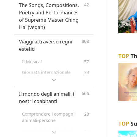
The Songs, Compositions,
42
Messaggi dalle celebrità
16
Poetry and Performances
Animali
319
of Supreme Master Ching
Hai (vegan)
Cambiamenti climatici
81
Somma Maestra Ching Hai:
61
Viaggi attraverso regni
808
Citazioni
estetici
Poesie
16
TOP
Th
Il Musical
57
Ristoranti veg in tutto il
31
mondo
Giornata internazionale
33
dell'artista
Fornitori di alimenti vegetali
4
in tutto il mondo
A Special Gathering with
43
Il mondo degli animali: i
606
Supreme Master Ching Hai
Rifugi anti soppressione per
2
nostri coabitanti
(vegan) and Cherished
le adozioni in tutto il mondo
Artists
Comprendere i compagni
28
Venerated Enlightened
67
A Joyous Holiday
162
animali-persone
TOP
Su
Masters
Celebration
La genialità degli animali-
38
…Nelle Religioni
51
Drama
38