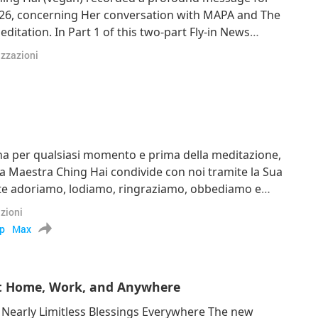
26, concerning Her conversation with MAPA and The
itation. In Part 1 of this two-part Fly-in News
er speaks not only about a surprising question to
izzazioni
questions She had for MAPA and The Trinit
na per qualsiasi momento e prima della meditazione,
a Maestra Ching Hai condivide con noi tramite la Sua
e adoriamo, lodiamo, ringraziamo, obbediamo e
SSIMO, IL GRANDISSIMO, per un Mondo Vegan,
zioni
la nostra anima. Ringrazi
p
Max
at Home, Work, and Anywhere
early Limitless Blessings Everywhere The new