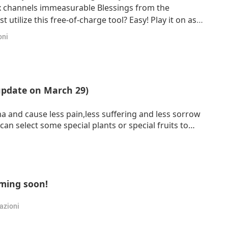
 channels immeasurable Blessings from the
tilize this free-of-charge tool? Easy! Play it on as
 no-use telephones, old telephones, old tablets,
oni
ead it anywhere, in your garage, in your gar
update on March 29)
ma and cause less pain,less suffering and less sorrow
can select some special plants or special fruits to
to the kinds of vegetables and fruits that have no pain
oming soon!
azioni