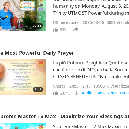
humanity on Monday, August 3, 20
Trinity UTMOST Powerful during med
presentation of the message, Mast
Ultime notizie
2026-08-05
8831
Visual
25:38
Her from MAPA but also about the 
563
e Most Powerful Daily Prayer
La più Potente Preghiera Quotidia
che è ordine di DIO, e che la Somm
GRAZIA BENEDETTA: "Noi umilment
amiamo DIO ONNIPOTENTE, L’ALTI
Shorts
2023-12-18
1356513
Visualizza
1:31
Mondo di Pace e la liberazione del
Audio
396p
720p
1080
58771
preme Master TV Max - Maximize Your Blessings 
Supreme Master TV Max Maximize N