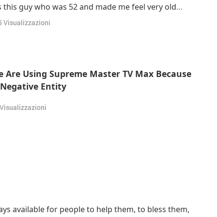
 this guy who was 52 and made me feel very old
u were my child, that would finish me off. […]It’s all
5
Visualizzazioni
 just drop your water around h
We Are Using Supreme Master TV Max Because
Negative Entity
Visualizzazioni
s available for people to help them, to bless them,