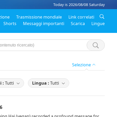
Today is 2026/08/08 Saturday
zione
Trasmissione mondiale
Link correlati
Shorts
Messaggi importanti
Scarica
Lingue
Selezione
i :
Tutti
Lingua :
Tutti
26
ing Hai (vegan) recorded a profound message for