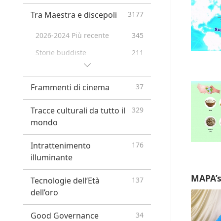
persone
Viver meglio
19
Tra Maestra e discepoli
3177
Animali-persone incredibili
42
Vantaggi dei divieti...
12
2026-2024 Più recente
345
Trailer di documentari
21
Storie buddiste
211
Portare la pace
73
Il sutra Surangama
99
Notizie sulle tendenze veg
40
Frammenti di cinema
37
La vita del Signore Mahavira
60
Diventiamo Vegan
152
Blessings: Master Meets
87
Tracce culturali da tutto il
329
with Disciples, Compilation
Sketch di Vita Alternativa
14
mondo
Retreat in Hungary Feb 23 -
70
Slogans
208
Mar 7, 2005
Intrattenimento
176
Annunci di servizio pubblico
8
illuminante
La Maestra racconta
70
Holiday Greetings
164
barzellette
MAPA’s
Tecnologie dell’Età
137
Messaggi importanti
24
dell’oro
Good Governance
34