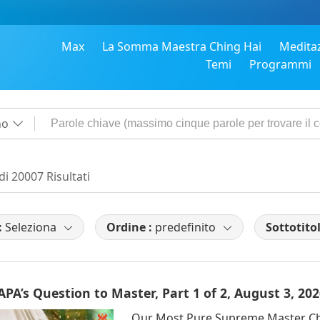
Max
La Somma Maestra Ching Hai
Medita
Temi
Programmi
no
 di 20007 Risultati
:
Seleziona
Ordine :
predefinito
Sottotitol
PA’s Question to Master, Part 1 of 2, August 3, 20
Our Most Pure Supreme Master Ch