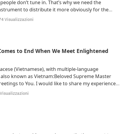
 people don’t tune in. That’s why we need the
strument to distribute it more obviously for the
, of the blessing, of Heavens, so people will tune in
74
Visualizzazioni
ur Supreme Master Television,
d Comes to End When We Meet Enlightened
lacese (Vietnamese), with multiple-language
ạc, also known as Vietnam:Beloved Supreme Master
reetings to You. I would like to share my experience
 to You. In 1987, I gave birth to my fourth child. At
Visualizzazioni
rrhaging, and my health became