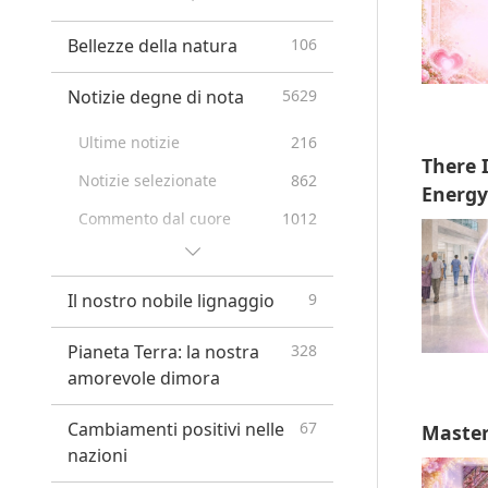
Cristo
Bellezze della natura
106
Profezie delle Prime Nazioni
20
Prophecies of the End Times
26
Notizie degne di nota
5629
New Age
12
Ultime notizie
216
There 
Notizie selezionate
862
Energy
Commento dal cuore
1012
Suggerimenti Utili
296
Il nostro nobile lignaggio
9
Pianeta Terra: la nostra
328
amorevole dimora
Cambiamenti positivi nelle
67
Master’
nazioni