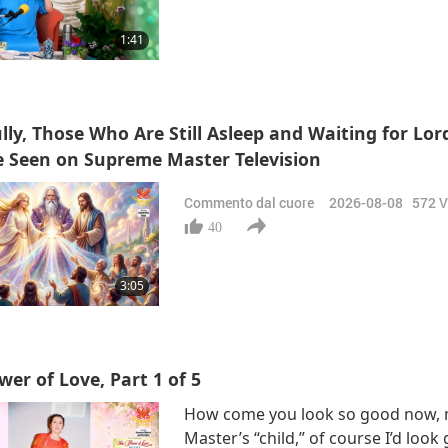
1:41
lly, Those Who Are Still Asleep and Waiting for Lor
 Seen on Supreme Master Television
Commento dal cuore
2026-08-08
572
V
40
3:05
wer of Love, Part 1 of 5
How come you look so good now, ma
Master’s “child,” of course I’d loo