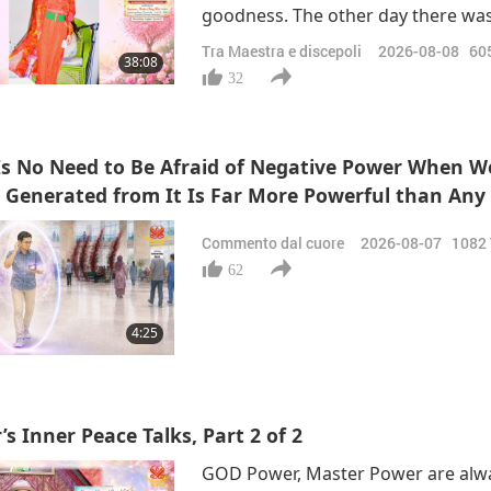
goodness. The other day there was
already. Now you are about 80, if yo
Tra Maestra e discepoli
2026-08-08
60
38:08
about eating. Very exciting. Don’t
32
Is No Need to Be Afraid of Negative Power When 
 Generated from It Is Far More Powerful than Any 
Commento dal cuore
2026-08-07
1082
62
4:25
s Inner Peace Talks, Part 2 of 2
GOD Power, Master Power are alway