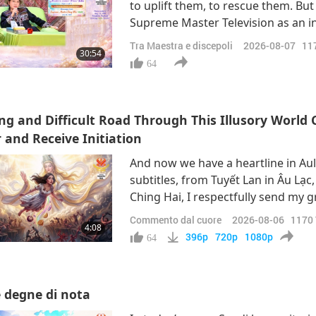
to uplift them, to rescue them. But
Supreme Master Television as an in
worldly mind to be reminded of GOD
Tra Maestra e discepoli
2026-08-07
11
30:54
more easily. So whoever watches o
64
ng and Difficult Road Through This Illusory Worl
 and Receive Initiation
And now we have a heartline in Au
subtitles, from Tuyết Lan in Âu L
Ching Hai, I respectfully send my g
and affinity on the path that led me
Commento dal cuore
2026-08-06
1170
4:08
that time, I suffered severe hemo
396p
720p
1080p
64
e degne di nota