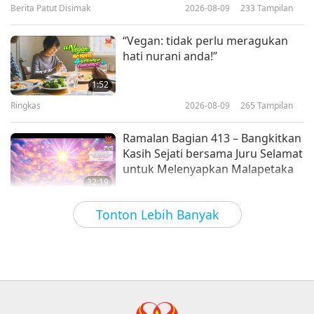
Berita Patut Disimak
2026-08-09
233
Tampilan
43:00
dari 7 Seri
Antara Guru dan Murid
2019-07-30
11961
Tampilan
“Vegan: tidak perlu meragukan
hati nurani anda!”
Kisah Buddhis: Nama-Nama
Buddha dan Pahala serta
1:52
Kebajikan Memberi, Bagian ke-1
Ringkas
2026-08-09
265
Tampilan
30:18
dari 7 Seri
Antara Guru dan Murid
2019-07-23
11356
Tampilan
Ramalan Bagian 413 – Bangkitkan
Kasih Sejati bersama Juru Selamat
untuk Melenyapkan Malapetaka
32:19
Serial Multi-Bagian Prediksi Kuno tentang
2026-08-09
646
Tampilan
Tonton Lebih Banyak
Planet Kita
Kekuatan Cinta, Bagian 2 dari 5
32:43
Antara Guru dan Murid
2026-08-09
662
Tampilan