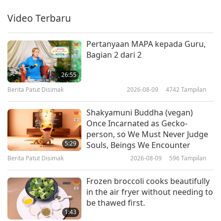
Beramal dan Mematuhi Lima Sila
& Brahma Memohon Dharma,
Video Terbaru
32:56
Bagian ke-1 dari 10 Seri
Antara Guru dan Murid
2019-08-14
9489
Tampilan
Pertanyaan MAPA kepada Guru,
Bagian 2 dari 2
Merawat Tunawisma Seperti
Keluarga Kita - Bagian ke-1 dari 4
26:55
seri
Berita Patut Disimak
2026-08-09
4742
Tampilan
36:31
Antara Guru dan Murid
2019-08-10
7931
Tampilan
Shakyamuni Buddha (vegan)
Once Incarnated as Gecko-
Kisah Penciptaan - Bagian ke-1
person, so We Must Never Judge
dari 4 seri
5:29
Souls, Beings We Encounter
Berita Patut Disimak
2026-08-09
596
Tampilan
34:25
Antara Guru dan Murid
2019-08-06
12629
Tampilan
Frozen broccoli cooks beautifully
in the air fryer without needing to
Sutra Surangama: Keadaan
be thawed first.
Kesetanan dari Skandha
1:43
Perasaan (Lanjutan), Bagian ke-1