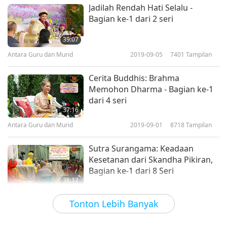
Jadilah Rendah Hati Selalu -
Bagian ke-1 dari 2 seri
39:07
Antara Guru dan Murid
2019-09-05
7401
Tampilan
Cerita Buddhis: Brahma
Memohon Dharma - Bagian ke-1
dari 4 seri
37:16
Antara Guru dan Murid
2019-09-01
8718
Tampilan
Sutra Surangama: Keadaan
Kesetanan dari Skandha Pikiran,
Bagian ke-1 dari 8 Seri
38:17
Antara Guru dan Murid
2019-08-24
11389
Tampilan
Tonton Lebih Banyak
Cerita Buddhis: Pahala dari