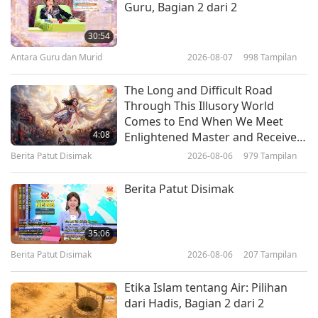
Guru, Bagian 2 dari 2
Nubuat Zaman Emas Bagian 115–
Visi Raja Jayabaya tentang Ratu
30:54
Perdamaian dan Keadilan
Antara Guru dan Murid
2026-08-07
998
Tampilan
25:32
Serial Multi-Bagian Prediksi Kuno
2020-11-08
14128
Tampilan
The Long and Difficult Road
tentang Planet Kita
Through This Illusory World
Nubuat Zaman Emas Bagian 92 –
Comes to End When We Meet
Orang Suci yang Agung dalam
4:08
Enlightened Master and Receive
Nubuat Tiongkok
Initiation
Berita Patut Disimak
2026-08-06
979
Tampilan
22:12
Serial Multi-Bagian Prediksi Kuno
2020-05-31
15135
Tampilan
Berita Patut Disimak
tentang Planet Kita
Nubuat Zaman Keemasan Bagian
87 – Avatar Sri Kalki (vegetarian)
35:06
dan Satya Yuga Baru
Berita Patut Disimak
2026-08-06
207
Tampilan
26:23
Serial Multi-Bagian Prediksi Kuno
2020-04-26
11822
Tampilan
Etika Islam tentang Air: Pilihan
tentang Planet Kita
dari Hadis, Bagian 2 dari 2