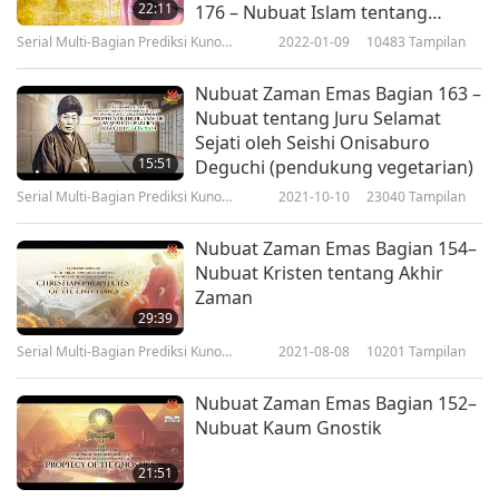
22:11
176 – Nubuat Islam tentang
Mesias pada Hari Kiamat
Serial Multi-Bagian Prediksi Kuno
2022-01-09
10483
Tampilan
tentang Planet Kita
Nubuat Zaman Emas Bagian 163 –
Nubuat tentang Juru Selamat
Sejati oleh Seishi Onisaburo
15:51
Deguchi (pendukung vegetarian)
Serial Multi-Bagian Prediksi Kuno
2021-10-10
23040
Tampilan
tentang Planet Kita
Nubuat Zaman Emas Bagian 154–
Nubuat Kristen tentang Akhir
Zaman
29:39
Serial Multi-Bagian Prediksi Kuno
2021-08-08
10201
Tampilan
tentang Planet Kita
Nubuat Zaman Emas Bagian 152–
Nubuat Kaum Gnostik
21:51