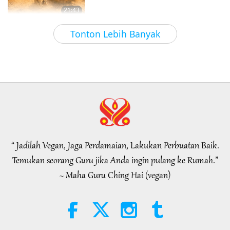
21:43
Kata-kata Bijak
2026-08-06
219
Tampilan
Tonton Lebih Banyak
Tammy Fry (vegan): Menabur
Benih untuk Dunia yang Lebih
Baik, Bagian 1 dari 2
19:47
Veggie Elite
2026-08-06
184
Tampilan
Pembicaraan Perdamaian Batin
Guru, Bagian 1 dari 2
“ Jadilah Vegan, Jaga Perdamaian, Lakukan Perbuatan Baik.
38:45
Temukan seorang Guru jika Anda ingin pulang ke Rumah.”
Antara Guru dan Murid
2026-08-06
1219
Tampilan
~ Maha Guru Ching Hai (vegan)
Spanish court upholds rights of
vegan meat producer in legal
challenge.
2:01