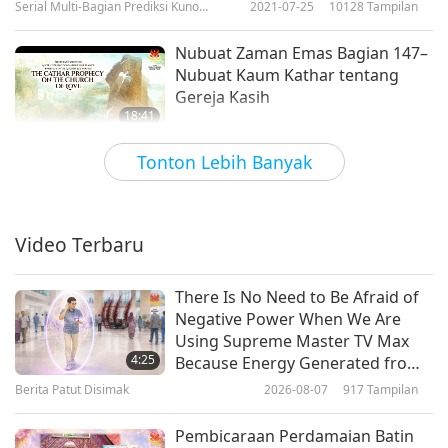
Serial Multi-Bagian Prediksi Kuno
2021-07-25
10128
Tampilan
tentang Planet Kita
Nubuat Zaman Emas Bagian 147–
Nubuat Kaum Kathar tentang
Gereja Kasih
18:41
Serial Multi-Bagian Prediksi Kuno
2021-06-20
11424
Tampilan
Tonton Lebih Banyak
tentang Planet Kita
Nubuat Zaman Emas Bagian 134–
Kembalinya Sang Raja
Video Terbaru
25:09
Serial Multi-Bagian Prediksi Kuno
2021-03-21
13101
Tampilan
There Is No Need to Be Afraid of
tentang Planet Kita
Negative Power When We Are
Nubuat Zaman Emas Bagian 130–
Using Supreme Master TV Max
Kisah Mitologis Norse tentang
4:25
Because Energy Generated from
Ragnarok
It Is Far More Powerful than Any
Berita Patut Disimak
2026-08-07
917
Tampilan
18:59
Negative Entity
Serial Multi-Bagian Prediksi Kuno
2021-02-21
11334
Tampilan
Pembicaraan Perdamaian Batin
tentang Planet Kita