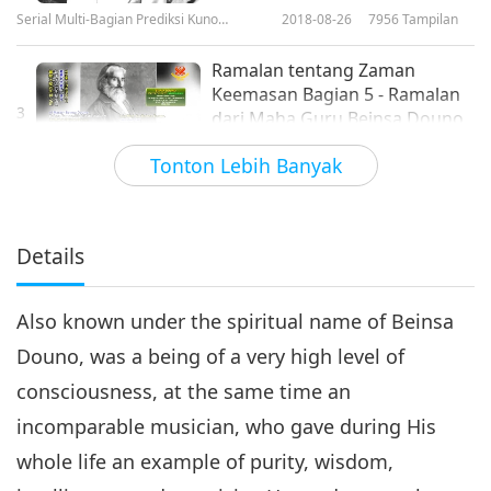
Serial Multi-Bagian Prediksi Kuno
2018-08-26
7956
Tampilan
tentang Planet Kita
Ramalan tentang Zaman
Keemasan Bagian 5 - Ramalan
3
dari Maha Guru Beinsa Douno
37:49
Tonton Lebih Banyak
Serial Multi-Bagian Prediksi Kuno
2018-09-02
10101
Tampilan
tentang Planet Kita
Details
Also known under the spiritual name of Beinsa
Douno, was a being of a very high level of
consciousness, at the same time an
incomparable musician, who gave during His
whole life an example of purity, wisdom,