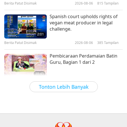
Initiation
Berita Patut Disimak
2026-08-06
815
Tampilan
38:52
Antara Guru dan Murid
2026-06-05
4916
Tampilan
Spanish court upholds rights of
vegan meat producer in legal
Raja Mara Membagikan 10
challenge.
Aturan Dunia Fisik, Bagian 1 dari
2:01
5
Berita Patut Disimak
2026-08-06
385
Tampilan
40:57
Antara Guru dan Murid
2026-05-31
6029
Tampilan
Pembicaraan Perdamaian Batin
Guru, Bagian 1 dari 2
38:45
Antara Guru dan Murid
2026-08-06
1016
Tampilan
Tonton Lebih Banyak
Pertanyaan MAPA kepada Guru,
Bagian 1 dari 2
25:38
Berita Patut Disimak
2026-08-05
7805
Tampilan