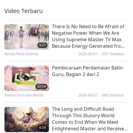
Bagian 1 dari 6
Video Terbaru
36:49
Antara Guru dan Murid
2026-06-19
4396
Tampilan
There Is No Need to Be Afraid of
Negative Power When We Are
112 Cara Konsentrasi Shiva III,
Using Supreme Master TV Max
Bagian 1 dari 8
4:25
Because Energy Generated from
It Is Far More Powerful than Any
Berita Patut Disimak
2026-08-07
695
Tampilan
33:21
Negative Entity
Antara Guru dan Murid
2026-06-11
4649
Tampilan
Pembicaraan Perdamaian Batin
Guru, Bagian 2 dari 2
Penderitaan Adalah Pengingat
untuk Mengingat Tuhan, Bagian 1
30:54
dari 3
Antara Guru dan Murid
2026-08-07
688
Tampilan
37:24
Antara Guru dan Murid
2026-06-08
4330
Tampilan
The Long and Difficult Road
Through This Illusory World
Harapan Tulus, Bagian 1 dari 3
Comes to End When We Meet
4:08
Enlightened Master and Receive