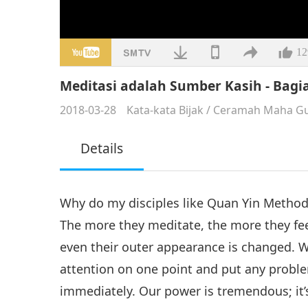
12
Meditasi adalah Sumber Kasih - Bagian
2018-03-28
Kata-kata Bijak
/
Ceramah Maha Gu
Details
Why do my disciples like Quan Yin Method?
The more they meditate, the more they feel
even their outer appearance is changed. W
attention on one point and put any proble
immediately. Our power is tremendous; it’s