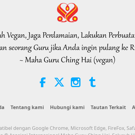
lah Vegan, Jaga Perdamaian, Lakukan Perbuata
n seorang Guru jika Anda ingin pulang ke 
~ Maha Guru Ching Hai (vegan)
da
Tentang kami
Hubungi kami
Tautan Terkait
A
atibel dengan Google Chrome, Microsoft Edge, FireFox, Saf