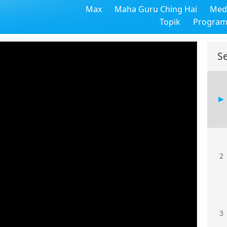
Max
Maha Guru Ching Hai
Medi
Topik
Progra
S
2
3