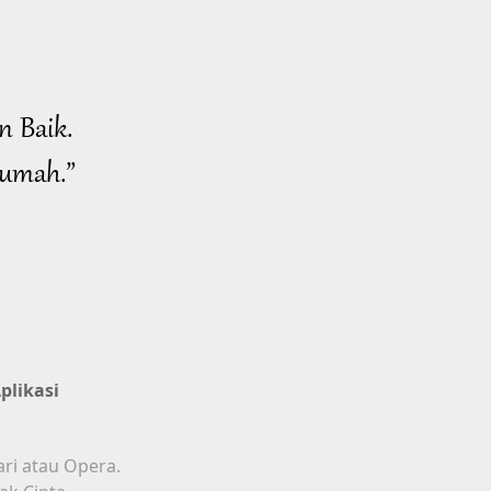
n Baik.
Rumah.”
plikasi
ari atau Opera.