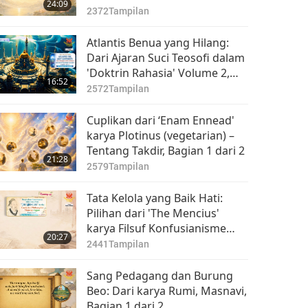
24:09
2372
Tampilan
Atlantis Benua yang Hilang:
Dari Ajaran Suci Teosofi dalam
'Doktrin Rahasia' Volume 2,
16:52
Bagian 1 dari 2
2572
Tampilan
Cuplikan dari ‘Enam Ennead'
karya Plotinus (vegetarian) –
Tentang Takdir, Bagian 1 dari 2
21:28
2579
Tampilan
Tata Kelola yang Baik Hati:
Pilihan dari 'The Mencius'
karya Filsuf Konfusianisme
20:27
Mencius (vegan), Bagian 1 dari
2441
Tampilan
2
Sang Pedagang dan Burung
Beo: Dari karya Rumi, Masnavi,
Bagian 1 dari 2