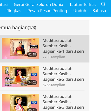
tasi
Gerai-Gerai Seluruh Dunia
Tautan Terkait
m
Ringkas
Pesan-Pesan Penting
Unduh
Bahasa
emua bagian
(1/3)
Meditasi adalah
Sumber Kasih -
Bagian ke-1 dari 3 seri
42:48
7703
Tampilan
Meditasi adalah
Sumber Kasih -
Bagian ke-2 dari 3 seri
34:02
6265
Tampilan
Meditasi adalah
Sumber Kasih -
Bagian ke-3 dari 3 seri
40:51