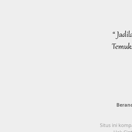
“ Jadi
Temuka
Beran
Situs ini komp