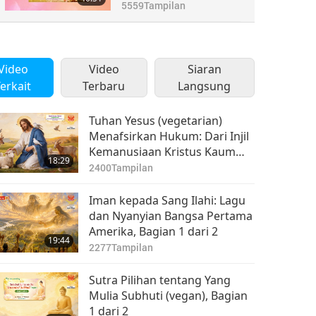
5559
Tampilan
Video
Video
Siaran
erkait
Terbaru
Langsung
Tuhan Yesus (vegetarian)
Menafsirkan Hukum: Dari Injil
Kemanusiaan Kristus Kaum
18:29
Eseni, Bagian 1 dari 2
2400
Tampilan
Iman kepada Sang Ilahi: Lagu
dan Nyanyian Bangsa Pertama
Amerika, Bagian 1 dari 2
19:44
2277
Tampilan
Sutra Pilihan tentang Yang
Mulia Subhuti (vegan), Bagian
1 dari 2