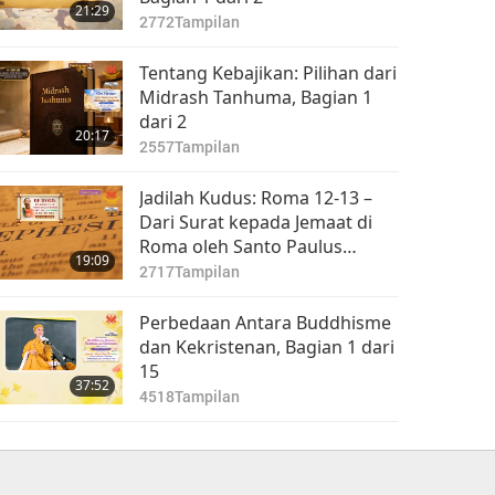
21:29
2772
Tampilan
Tentang Kebajikan: Pilihan dari
Midrash Tanhuma, Bagian 1
dari 2
20:17
2557
Tampilan
Jadilah Kudus: Roma 12-13 –
Dari Surat kepada Jemaat di
Roma oleh Santo Paulus
19:09
(vegetarian) dalam Alkitab
2717
Tampilan
Perbedaan Antara Buddhisme
dan Kekristenan, Bagian 1 dari
15
37:52
4518
Tampilan