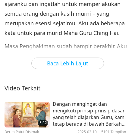
ajaranku dan ingatlah untuk memperlakukan
semua orang dengan kasih murni – yang
merupakan esensi sejatimu. Aku ada beberapa
kata untuk para murid Maha Guru Ching Hai.
Masa Penghakiman sudah hampir berakhir. Aku
melihat bahwa sebagian murid hanya memiliki
Baca Lebih Lajut
sedikit sekali kasih, dan ego mereka terlalu
besar. Hal ini menghalangi kemajuan rohani
mereka dan memisahkan mereka dari Cahaya
Video Terkait
Tuhan. Di antara semua murid Maha Guru Ching
Hai, aku melihat Cahaya mereka berkedip-kedip.
Dengan mengingat dan
mengikuti prinsip-prinsip dasar
Sebagian memiliki Cahaya yang nyata. Waktu
yang telah diajarkan Guru, kami
hampir habis, dan jiwa-jiwa sedang digolongkan.
5:32
tetap berada di bawah Berkah
perlindungan Guru yang kuat.
Berita Patut Disimak
2025-02-10
5101
Tampilan
Jika mereka tetap stagnan dalam kemajuan