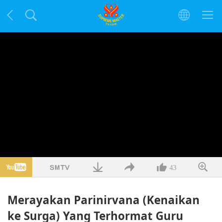
43
Merayakan Parinirvana (Kenaikan
ke Surga) Yang Terhormat Guru