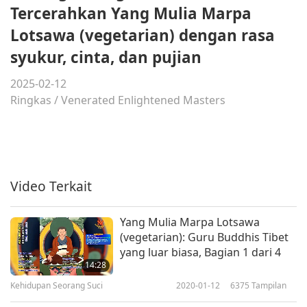
Tercerahkan Yang Mulia Marpa
Lotsawa (vegetarian) dengan rasa
syukur, cinta, dan pujian
2025-02-12
Ringkas
/
Venerated Enlightened Masters
Video Terkait
Yang Mulia Marpa Lotsawa
(vegetarian): Guru Buddhis Tibet
yang luar biasa, Bagian 1 dari 4
14:28
Kehidupan Seorang Suci
2020-01-12
6375
Tampilan