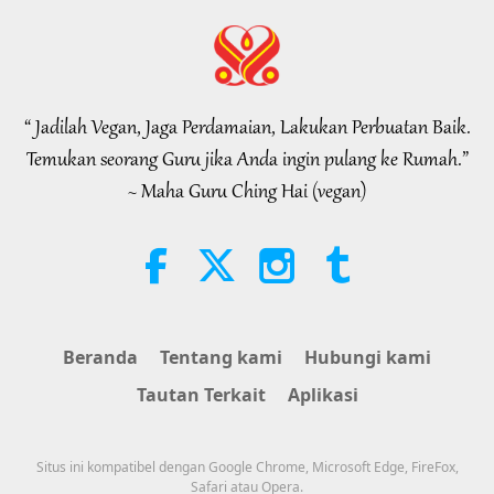
1:03
Ringkas
2024-07-10
6711
Tampilan
34:52
Berita Patut Disimak
2026-08-07
314
Tampilan
Merayakan Yang Mulia Nabi
Elia (vegetarian) dengan rasa
“ Jadilah Vegan, Jaga Perdamaian, Lakukan Perbuatan Baik.
5
syukur, cinta, dan pujian
Temukan seorang Guru jika Anda ingin pulang ke Rumah.”
0:32
~ Maha Guru Ching Hai (vegan)
Ringkas
2024-07-19
6633
Tampilan
Merayakan Yang Mulia Guru
Pythagoras (vegetarian)
6
dengan rasa syukur, cinta, dan
0:29
pujian
Ringkas
2024-07-19
6381
Tampilan
Beranda
Tentang kami
Hubungi kami
Tautan Terkait
Aplikasi
Merayakan Yang Mulia Santa
Maria Magdalena (vegetarian)
7
dengan rasa syukur, cinta, dan
Situs ini kompatibel dengan Google Chrome, Microsoft Edge, FireFox,
0:49
pujian
Safari atau Opera.