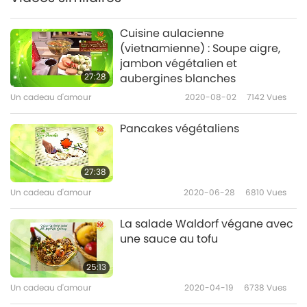
Cuisine aulacienne
(vietnamienne) : Soupe aigre,
jambon végétalien et
27:28
aubergines blanches
Un cadeau d'amour
2020-08-02
7142
Vues
Pancakes végétaliens
27:38
Un cadeau d'amour
2020-06-28
6810
Vues
La salade Waldorf végane avec
une sauce au tofu
25:13
Un cadeau d'amour
2020-04-19
6738
Vues