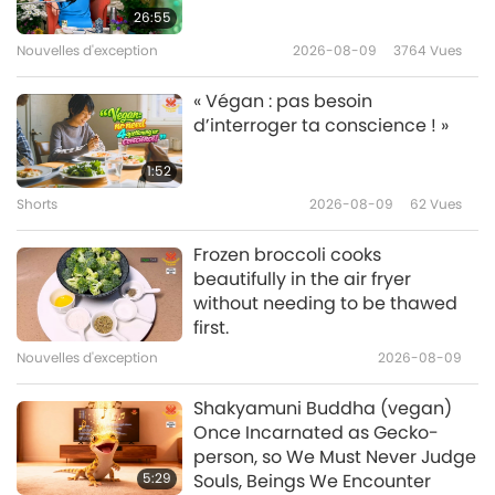
aux tomates cerises et à la
26:55
menthe
Nouvelles d'exception
2026-08-09
3764
Vues
27:08
Un cadeau d'amour
2019-12-01
6160
Vues
« Végan : pas besoin
d’interroger ta conscience ! »
« Salade de cresson d’eau et de
pousses de soja » et « Tofu poêlé
1:52
»
Shorts
2026-08-09
62
Vues
36:34
Un cadeau d'amour
2019-10-27
7045
Vues
Frozen broccoli cooks
beautifully in the air fryer
Saumon végétal aux tomates,
without needing to be thawed
soupe aux poivrons et haricots
first.
verts bouillis
Nouvelles d'exception
2026-08-09
39:33
Un cadeau d'amour
2019-09-29
8065
Vues
Shakyamuni Buddha (vegan)
Once Incarnated as Gecko-
Salade végane à l’avocat, chou
person, so We Must Never Judge
sauté à la mode de Shanghai et
5:29
Souls, Beings We Encounter
tofu soyeux aux cinq épices