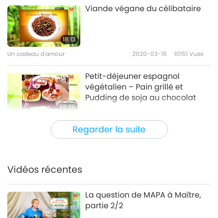
Viande végane du célibataire
18:13
Un cadeau d'amour
2020-03-15
10151
Vues
Petit-déjeuner espagnol
végétalien – Pain grillé et
Pudding de soja au chocolat
28:38
Un cadeau d'amour
2020-02-09
7134
Vues
Regarder la suite
Crumble aux pommes végan
facile et fait maison
Vidéos récentes
22:40
Un cadeau d'amour
2020-01-05
8662
Vues
La question de MAPA à Maître,
partie 2/2
Un en-cas à base de tortillas