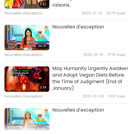
1:32
raisons.
Nouvelles d'exception
2023-01-10
3579
Vues
Nouvelles d'exception
34:31
Nouvelles d'exception
2023-01-10
2719
Vues
May Humanity Urgently Awaken
and Adopt Vegan Diets Before
the Time of Judgment (End of
3:14
January)
Nouvelles d'exception
2023-01-09
11112
Vues
Nouvelles d'exception
32:55