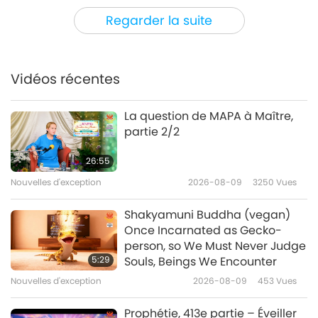
Nouvelles d'exception
2023-01-09
2685
Vues
Regarder la suite
Seeing in Meditation an Inner
Vision of the World after the
Catastrophe and the Way to
Vidéos récentes
3:17
Avoid Unthinkable Calamity
Nouvelles d'exception
2023-01-08
5648
Vues
La question de MAPA à Maître,
partie 2/2
Nouvelles d'exception
26:55
Nouvelles d'exception
2026-08-09
3250
Vues
35:38
Nouvelles d'exception
2023-01-08
2675
Vues
Shakyamuni Buddha (vegan)
Once Incarnated as Gecko-
Nouvelles d'exception
person, so We Must Never Judge
5:29
Souls, Beings We Encounter
Nouvelles d'exception
2026-08-09
453
Vues
33:41
Nouvelles d'exception
2023-01-07
2767
Vues
Prophétie, 413e partie – Éveiller