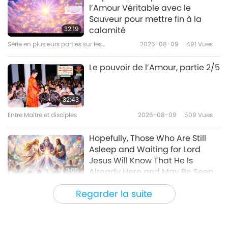
l’Amour Véritable avec le
Nouvelles d'exception
Sauveur pour mettre fin à la
32:19
calamité
Série en plusieurs parties sur les
2026-08-09
491
Vues
33:22
anciennes prédictions à propos de notre
planète
Nouvelles d'exception
2023-01-06
2772
Vues
Le pouvoir de l’Amour, partie 2/5
Nouvelles d'exception
32:43
Entre Maître et disciples
2026-08-09
509
Vues
36:23
Nouvelles d'exception
2023-01-05
2808
Vues
Hopefully, Those Who Are Still
Asleep and Waiting for Lord
Jesus Will Know That He Is
3:05
Already Here and May Be Seen
on Supreme Master Television
Nouvelles d'exception
2026-08-08
901
Vues
Regarder la suite
VEG TREND NEWS FROM AROUND
THE WORLD, April to June 2026 -