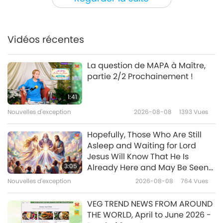
Le Nom de Maître est vraiment
miraculeux. Ils ont entendu le
Nom de Maître et ont été libérés,
Vidéos récentes
2:47
je ne les vois donc plus.
Nouvelles d'exception
2026-02-17
3395
Vues
La question de MAPA à Maître,
partie 2/2 Prochainement !
Une ville argentine interdit le
travail de traction aux équidés-
1:41
personnes.
Nouvelles d'exception
2026-08-08
1393
Vues
1:51
Nouvelles d'exception
2026-02-17
3016
Vues
Hopefully, Those Who Are Still
Asleep and Waiting for Lord
Nouvelles d'exception
Jesus Will Know That He Is
3:05
Already Here and May Be Seen
on Supreme Master Television
Nouvelles d'exception
2026-08-08
764
Vues
32:47
Nouvelles d'exception
2026-02-17
2675
Vues
VEG TREND NEWS FROM AROUND
THE WORLD, April to June 2026 -
Nouvelles d'exception