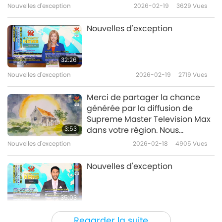
Nouvelles d'exception
2026-02-19
3629
Vues
Nouvelles d'exception
32:26
Nouvelles d'exception
2026-02-19
2719
Vues
Merci de partager la chance
générée par la diffusion de
Supreme Master Television Max
3:53
dans votre région. Nous
sommes vraiment infiniment
Nouvelles d'exception
2026-02-18
4905
Vues
bénis d’avoir un tel outil.
Nouvelles d'exception
35:03
Nouvelles d'exception
2026-02-18
2727
Vues
Regarder la suite