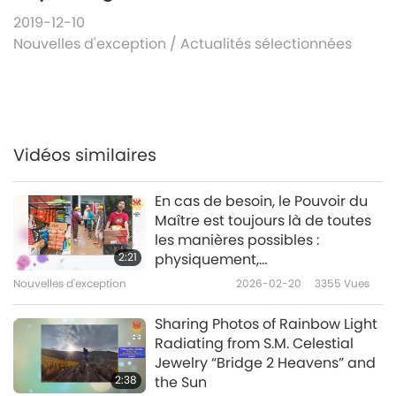
2019-12-10
Nouvelles d'exception
/
Actualités sélectionnées
Vidéos similaires
En cas de besoin, le Pouvoir du
Maître est toujours là de toutes
les manières possibles :
2:21
physiquement,
émotionnellement,
Nouvelles d'exception
2026-02-20
3355
Vues
mentalement et spirituellement.
Sharing Photos of Rainbow Light
Radiating from S.M. Celestial
Jewelry “Bridge 2 Heavens” and
2:38
the Sun