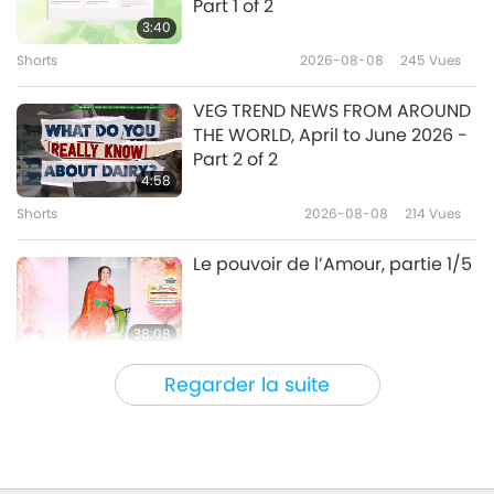
Part 1 of 2
3:40
Shorts
2026-08-08
245
Vues
36:31
Nouvelles d'exception
2026-02-16
2497
Vues
VEG TREND NEWS FROM AROUND
THE WORLD, April to June 2026 -
Nouvelles d'exception
Part 2 of 2
4:58
Shorts
2026-08-08
214
Vues
37:47
Nouvelles d'exception
2026-02-15
2493
Vues
Le pouvoir de l’Amour, partie 1/5
38:08
Entre Maître et disciples
2026-08-08
816
Vues
Regarder la suite
There Is No Need to Be Afraid of
Negative Power When We Are
Using Supreme Master TV Max
4:25
Because Energy Generated