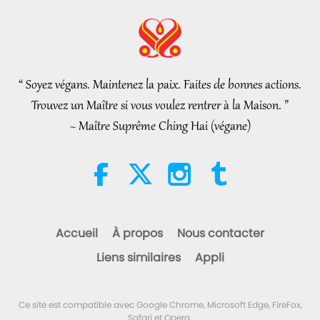
from It Is Far More Powerful than
Nouvelles d'exception
2026-08-07
1190
Vues
Any Negative Entity
Nouvelles d'exception
“ Soyez végans. Maintenez la paix. Faites de bonnes actions.
34:52
Trouvez un Maître si vous voulez rentrer à la Maison. ”
Nouvelles d'exception
2026-08-07
148
Vues
~ Maître Suprême Ching Hai (végane)
Extraits de “Pistis Sophia” –
Chapitres 71-72, partie 1/2
19:35
Paroles de sagesse
2026-08-07
180
Vues
Accueil
À propos
Nous contacter
Manger nous mènera à
Liens similaires
Appli
l’extinction, partie 1/6
24:55
Ce site est compatible avec Google Chrome, Microsoft Edge, FireFox,
Un voyage à travers les royaumes
2026-08-07
119
Vues
Safari et Opera.